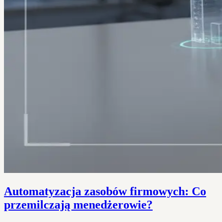
Automatyzacja zasobów firmowych: Co
przemilczają menedżerowie?