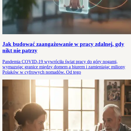
Jak budować zaangażowanie w pracy zdalnej, gdy
nikt nie patrzy
Pandemia COVID-19 wywróciła świat pracy do góry nogami,
wymazując granice między domem a biurem i zamieniając miliony
Polaków w cyfrowych nomadów. Od tego