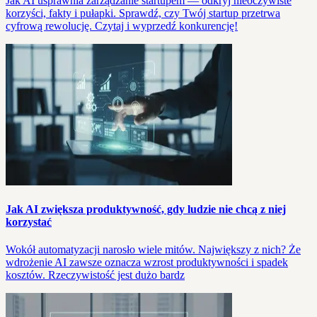
Jak AI usprawnia zarządzanie startupem — odkryj nieoczywiste
korzyści, fakty i pułapki. Sprawdź, czy Twój startup przetrwa
cyfrową rewolucję. Czytaj i wyprzedź konkurencję!
Jak AI zwiększa produktywność, gdy ludzie nie chcą z niej
korzystać
Wokół automatyzacji narosło wiele mitów. Największy z nich? Że
wdrożenie AI zawsze oznacza wzrost produktywności i spadek
kosztów. Rzeczywistość jest dużo bardz