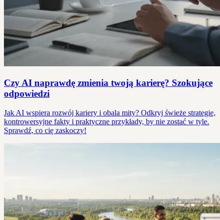
Czy AI naprawdę zmienia twoją karierę? Szokujące
odpowiedzi
Jak AI wspiera rozwój kariery i obala mity? Odkryj świeże strategie,
kontrowersyjne fakty i praktyczne przykłady, by nie zostać w tyle.
Sprawdź, co cię zaskoczy!