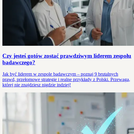
Czy jesteś gotów zostać prawdziwym liderem zespołu
badawczego?
Jak być liderem w zespole badawczym – poznaj 9 brutalnych
prawd, przełomowe strategie i realne przykłady z Polski. Przewaga,
której nie znajdziesz nigdzie indziej!