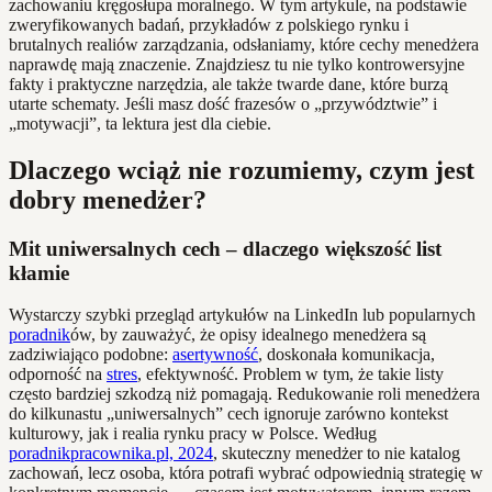
zachowaniu kręgosłupa moralnego. W tym artykule, na podstawie
zweryfikowanych badań, przykładów z polskiego rynku i
brutalnych realiów zarządzania, odsłaniamy, które cechy menedżera
naprawdę mają znaczenie. Znajdziesz tu nie tylko kontrowersyjne
fakty i praktyczne narzędzia, ale także twarde dane, które burzą
utarte schematy. Jeśli masz dość frazesów o „przywództwie” i
„motywacji”, ta lektura jest dla ciebie.
Dlaczego wciąż nie rozumiemy, czym jest
dobry menedżer?
Mit uniwersalnych cech – dlaczego większość list
kłamie
Wystarczy szybki przegląd artykułów na LinkedIn lub popularnych
poradnik
ów, by zauważyć, że opisy idealnego menedżera są
zadziwiająco podobne:
asertywność
, doskonała komunikacja,
odporność na
stres
, efektywność. Problem w tym, że takie listy
często bardziej szkodzą niż pomagają. Redukowanie roli menedżera
do kilkunastu „uniwersalnych” cech ignoruje zarówno kontekst
kulturowy, jak i realia rynku pracy w Polsce. Według
poradnikpracownika.pl, 2024
, skuteczny menedżer to nie katalog
zachowań, lecz osoba, która potrafi wybrać odpowiednią strategię w