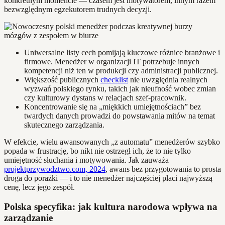
konkretnym momencie — czasem jest motywatorem, innym razem
bezwzględnym egzekutorem trudnych decyzji.
Uniwersalne listy cech pomijają kluczowe różnice branżowe i
firmowe. Menedżer w organizacji IT potrzebuje innych
kompetencji niż ten w produkcji czy administracji publicznej.
Większość publicznych
checklist
nie uwzględnia realnych
wyzwań polskiego rynku, takich jak nieufność wobec zmian
czy kulturowy dystans w relacjach szef-pracownik.
Koncentrowanie się na „miękkich umiejętnościach” bez
twardych danych prowadzi do powstawania mitów na temat
skutecznego zarządzania.
W efekcie, wielu awansowanych „z automatu” menedżerów szybko
popada w frustrację, bo nikt nie ostrzegł ich, że to nie tylko
umiejętność słuchania i motywowania. Jak zauważa
projektprzywodztwo.com, 2024
, awans bez przygotowania to prosta
droga do porażki — i to nie menedżer najczęściej płaci najwyższą
cenę, lecz jego zespół.
Polska specyfika: jak kultura narodowa wpływa na
zarządzanie