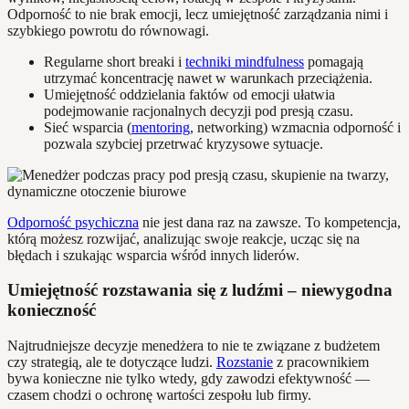
Odporność to nie brak emocji, lecz umiejętność zarządzania nimi i
szybkiego powrotu do równowagi.
Regularne short breaki i
techniki mindfulness
pomagają
utrzymać koncentrację nawet w warunkach przeciążenia.
Umiejętność oddzielania faktów od emocji ułatwia
podejmowanie racjonalnych decyzji pod presją czasu.
Sieć wsparcia (
mentoring
, networking) wzmacnia odporność i
pozwala szybciej przetrwać kryzysowe sytuacje.
Odporność psychiczna
nie jest dana raz na zawsze. To kompetencja,
którą możesz rozwijać, analizując swoje reakcje, ucząc się na
błędach i szukając wsparcia wśród innych liderów.
Umiejętność rozstawania się z ludźmi – niewygodna
konieczność
Najtrudniejsze decyzje menedżera to nie te związane z budżetem
czy strategią, ale te dotyczące ludzi.
Rozstanie
z pracownikiem
bywa konieczne nie tylko wtedy, gdy zawodzi efektywność —
czasem chodzi o ochronę wartości zespołu lub firmy.