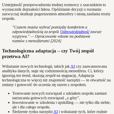
Umiejętność przeprowadzenia trudnej rozmowy z szacunkiem to
wyznacznik dojrzałości lidera. Opóźnianie decyzji o rozstaniu
zazwyczaj skutkuje pogorszeniem atmosfery i utratą zaufania reszty
zespołu.
"Czasem musisz wybrać pomiędzy komfortem a
odpowiedzialnością za zespół.
Odpowiedzialność
zawsze
wygrywa." — Opracowanie własne na podstawie
rozmów z menedżerami [2024]
Technologiczna adaptacja – czy Twój zespół
przetrwa AI?
Wdrażanie nowych technologii, takich jak
AI
czy zaawansowana
analityka danych, staje się codziennością menedżera. Ci, którzy
ignorują ten trend, skazują zespół na stagnację. Adaptacja
technologiczna to więcej niż znajomość narzędzi — to otwartość na
zmiany i gotowość do uczenia się razem z zespołem.
Testowanie nowych rozwiązań z udziałem zespołu zamiast
narzucania gotowych rozwiązań „z góry”.
Inwestowanie w szkolenia i upskilling — nie tylko dla siebie,
ale i dla całego zespołu.
Śledzenie rynku narzędzi
AI
i wdrażanie tych, które realnie