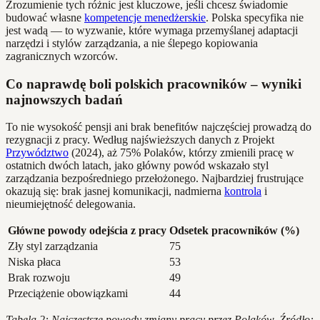
Zrozumienie tych różnic jest kluczowe, jeśli chcesz świadomie
budować własne
kompetencje menedżerskie
. Polska specyfika nie
jest wadą — to wyzwanie, które wymaga przemyślanej adaptacji
narzędzi i stylów zarządzania, a nie ślepego kopiowania
zagranicznych wzorców.
Co naprawdę boli polskich pracowników – wyniki
najnowszych badań
To nie wysokość pensji ani brak benefitów najczęściej prowadzą do
rezygnacji z pracy. Według najświeższych danych z Projekt
Przywództwo
(2024), aż 75% Polaków, którzy zmienili pracę w
ostatnich dwóch latach, jako główny powód wskazało styl
zarządzania bezpośredniego przełożonego. Najbardziej frustrujące
okazują się: brak jasnej komunikacji, nadmierna
kontrola
i
nieumiejętność delegowania.
Główne powody odejścia z pracy
Odsetek pracowników (%)
Zły styl zarządzania
75
Niska płaca
53
Brak rozwoju
49
Przeciążenie obowiązkami
44
Tabela 2: Najczęstsze powody zmiany pracy przez Polaków. Źródło: