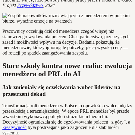
Projekt
Przywództwo
, 2024
Pracownicy oczekują dziś od menedżera czegoś więcej niż
stanowczego wydawania poleceń. Chcą partnerstwa, przejrzystych
zasad i możliwości wpływu na decyzje. Badania pokazują, że
menedżerowie, którzy ignorują te potrzeby, płacą wysoką cenę —
od rotacji po spadek zaangażowania zespołu.
Stare szkoły kontra nowe realia: ewolucja
menedżera od PRL do AI
Jak zmieniały się oczekiwania wobec liderów na
przestrzeni dekad
Transformacja roli menedżera w Polsce to opowieść o walce między
przeszłością a teraźniejszością. W epoce PRL menedżer był przede
wszystkim wykonawcą polityki i strażnikiem hierarchii.
Decyzyjność ograniczała się do egzekwowania poleceń „z góry”, a
kreatywność
była postrzegana jako zagrożenie dla stabilności
systemu.