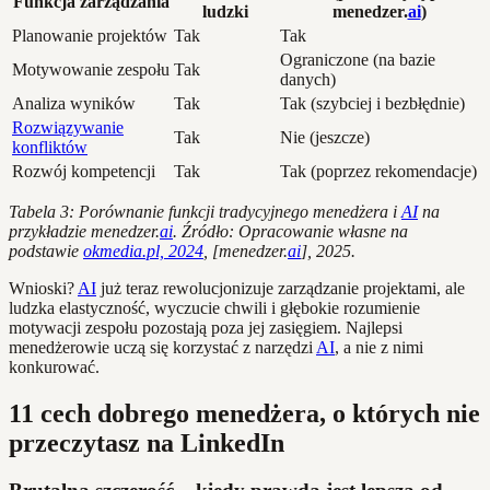
Funkcja zarządzania
ludzki
menedzer.
ai
)
Planowanie projektów
Tak
Tak
Ograniczone (na bazie
Motywowanie zespołu
Tak
danych)
Analiza wyników
Tak
Tak (szybciej i bezbłędnie)
Rozwiązywanie
Tak
Nie (jeszcze)
konfliktów
Rozwój kompetencji
Tak
Tak (poprzez rekomendacje)
Tabela 3: Porównanie funkcji tradycyjnego menedżera i
AI
na
przykładzie menedzer.
ai
. Źródło: Opracowanie własne na
podstawie
okmedia.pl, 2024
, [menedzer.
ai
], 2025.
Wnioski?
AI
już teraz rewolucjonizuje zarządzanie projektami, ale
ludzka elastyczność, wyczucie chwili i głębokie rozumienie
motywacji zespołu pozostają poza jej zasięgiem. Najlepsi
menedżerowie uczą się korzystać z narzędzi
AI
, a nie z nimi
konkurować.
11 cech dobrego menedżera, o których nie
przeczytasz na LinkedIn