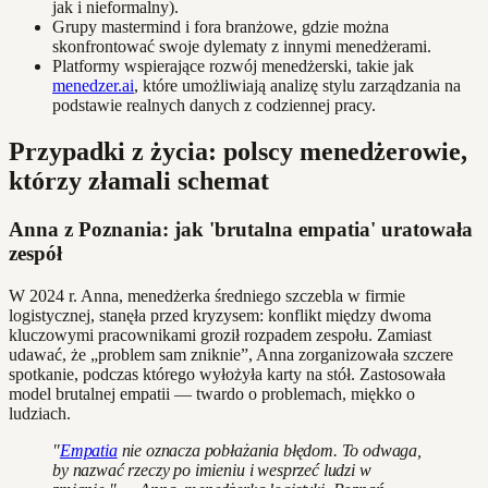
jak i nieformalny).
Grupy mastermind i fora branżowe, gdzie można
skonfrontować swoje dylematy z innymi menedżerami.
Platformy wspierające rozwój menedżerski, takie jak
menedzer.ai
, które umożliwiają analizę stylu zarządzania na
podstawie realnych danych z codziennej pracy.
Przypadki z życia: polscy menedżerowie,
którzy złamali schemat
Anna z Poznania: jak 'brutalna empatia' uratowała
zespół
W 2024 r. Anna, menedżerka średniego szczebla w firmie
logistycznej, stanęła przed kryzysem: konflikt między dwoma
kluczowymi pracownikami groził rozpadem zespołu. Zamiast
udawać, że „problem sam zniknie”, Anna zorganizowała szczere
spotkanie, podczas którego wyłożyła karty na stół. Zastosowała
model brutalnej empatii — twardo o problemach, miękko o
ludziach.
"
Empatia
nie oznacza pobłażania błędom. To odwaga,
by nazwać rzeczy po imieniu i wesprzeć ludzi w