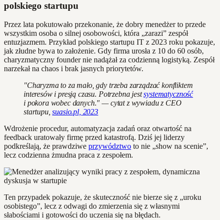
polskiego startupu
Przez lata pokutowało przekonanie, że dobry menedżer to przede
wszystkim osoba o silnej osobowości, która „zarazi” zespół
entuzjazmem. Przykład polskiego startupu IT z 2023 roku pokazuje,
jak złudne bywa to założenie. Gdy firma urosła z 10 do 60 osób,
charyzmatyczny founder nie nadążał za codzienną logistyką. Zespół
narzekał na chaos i brak jasnych priorytetów.
"Charyzma to za mało, gdy trzeba zarządzać konfliktem
interesów i presją czasu. Potrzebna jest
systematyczność
i pokora wobec danych." — cytat z wywiadu z CEO
startupu,
suasio.pl, 2023
Wdrożenie procedur, automatyzacja zadań oraz otwartość na
feedback uratowały firmę przed katastrofą. Dziś jej liderzy
podkreślają, że prawdziwe
przywództwo
to nie „show na scenie”,
lecz codzienna żmudna praca z zespołem.
Ten przypadek pokazuje, że skuteczność nie bierze się z „uroku
osobistego”, lecz z odwagi do zmierzenia się z własnymi
słabościami i gotowości do uczenia się na błędach.