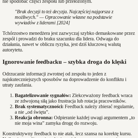
nie spodobać części zespołu lub przełożonym.
"Brak decyzji to też decyzja. Najczęściej najgorsza z
możliwych." — Opracowanie własne na podstawie
wywiadów z liderami [2024]
Tchórzostwo menedżera jest zazwyczaj szybko demaskowane przez
zespół i prowadzi do braku szacunku dla lidera. Odwaga do
działania, nawet w obliczu ryzyka, jest dziś kluczową walutą
autorytetu.
Ignorowanie feedbacku – szybka droga do klęski
Odrzucanie informacji zwrotnej od zespołu to jeden z
najskuteczniejszych sposobów na doprowadzenie do konfliktu i
utraty zaufania.
Bagatelizowanie sygnałów:
Zlekceważony feedback wraca
ze zdwojoną siłą jako frustracja lub rotacja pracowników.
Brak systematyczności:
Feedback należy zbierać regularnie,
a nie „od święta”.
Reakcja obronna:
Odpieranie każdej uwagi argumentem „to
nie moja wina” zamyka drogę do rozwoju.
Konstruktywny feedback to nie atak, lecz szansa na korektę kursu.