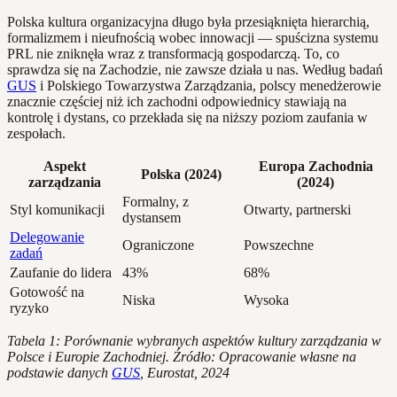
Polska kultura organizacyjna długo była przesiąknięta hierarchią,
formalizmem i nieufnością wobec innowacji — spuścizna systemu
PRL nie zniknęła wraz z transformacją gospodarczą. To, co
sprawdza się na Zachodzie, nie zawsze działa u nas. Według badań
GUS
i Polskiego Towarzystwa Zarządzania, polscy menedżerowie
znacznie częściej niż ich zachodni odpowiednicy stawiają na
kontrolę i dystans, co przekłada się na niższy poziom zaufania w
zespołach.
Aspekt
Europa Zachodnia
Polska (2024)
zarządzania
(2024)
Formalny, z
Styl komunikacji
Otwarty, partnerski
dystansem
Delegowanie
Ograniczone
Powszechne
zadań
Zaufanie do lidera
43%
68%
Gotowość na
Niska
Wysoka
ryzyko
Tabela 1: Porównanie wybranych aspektów kultury zarządzania w
Polsce i Europie Zachodniej. Źródło: Opracowanie własne na
podstawie danych
GUS
, Eurostat, 2024