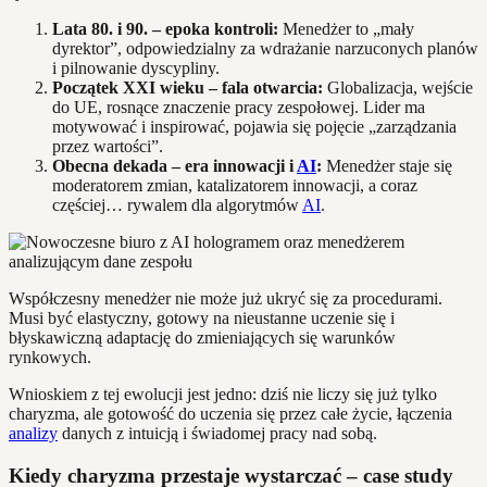
Lata 80. i 90. – epoka kontroli:
Menedżer to „mały
dyrektor”, odpowiedzialny za wdrażanie narzuconych planów
i pilnowanie dyscypliny.
Początek XXI wieku – fala otwarcia:
Globalizacja, wejście
do UE, rosnące znaczenie pracy zespołowej. Lider ma
motywować i inspirować, pojawia się pojęcie „zarządzania
przez wartości”.
Obecna dekada – era innowacji i
AI
:
Menedżer staje się
moderatorem zmian, katalizatorem innowacji, a coraz
częściej… rywalem dla algorytmów
AI
.
Współczesny menedżer nie może już ukryć się za procedurami.
Musi być elastyczny, gotowy na nieustanne uczenie się i
błyskawiczną adaptację do zmieniających się warunków
rynkowych.
Wnioskiem z tej ewolucji jest jedno: dziś nie liczy się już tylko
charyzma, ale gotowość do uczenia się przez całe życie, łączenia
analizy
danych z intuicją i świadomej pracy nad sobą.
Kiedy charyzma przestaje wystarczać – case study