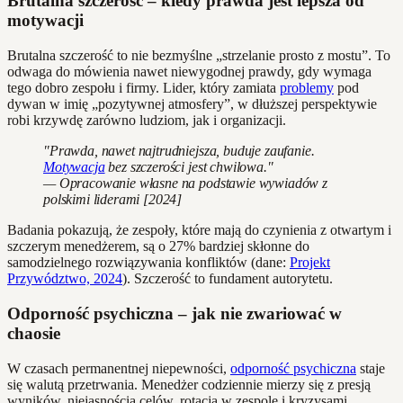
Brutalna szczerość – kiedy prawda jest lepsza od
motywacji
Brutalna szczerość to nie bezmyślne „strzelanie prosto z mostu”. To
odwaga do mówienia nawet niewygodnej prawdy, gdy wymaga
tego dobro zespołu i firmy. Lider, który zamiata
problemy
pod
dywan w imię „pozytywnej atmosfery”, w dłuższej perspektywie
robi krzywdę zarówno ludziom, jak i organizacji.
"Prawda, nawet najtrudniejsza, buduje zaufanie.
Motywacja
bez szczerości jest chwilowa."
— Opracowanie własne na podstawie wywiadów z
polskimi liderami [2024]
Badania pokazują, że zespoły, które mają do czynienia z otwartym i
szczerym menedżerem, są o 27% bardziej skłonne do
samodzielnego rozwiązywania konfliktów (dane:
Projekt
Przywództwo, 2024
). Szczerość to fundament autorytetu.
Odporność psychiczna – jak nie zwariować w
chaosie
W czasach permanentnej niepewności,
odporność psychiczna
staje
się walutą przetrwania. Menedżer codziennie mierzy się z presją
wyników, niejasnością celów, rotacją w zespole i kryzysami.