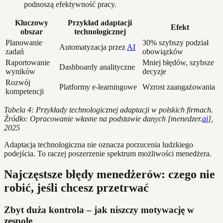
podnoszą efektywność pracy.
Kluczowy
Przykład adaptacji
Efekt
obszar
technologicznej
Planowanie
30% szybszy podział
Automatyzacja przez
AI
zadań
obowiązków
Raportowanie
Mniej błędów, szybsze
Dashboardy analityczne
wyników
decyzje
Rozwój
Platformy e-learningowe
Wzrost zaangażowania
kompetencji
Tabela 4: Przykłady technologicznej adaptacji w polskich firmach.
Źródło: Opracowanie własne na podstawie danych [menedzer.
ai
],
2025
Adaptacja technologiczna nie oznacza porzucenia ludzkiego
podejścia. To raczej poszerzenie spektrum możliwości menedżera.
Najczęstsze błędy menedżerów: czego nie
robić, jeśli chcesz przetrwać
Zbyt duża kontrola – jak niszczy motywację w
zespole