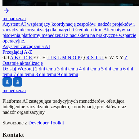
menadzer.ai
Asystent AI wspierający koordynację zespołów, nadzór projektów i
zarządzanie organizacją dla małych i średnich firm. Alternatywna
pisownia platformy menedzer.ai z naciskiem na praktyczne wsparcie
operacyjne.
Asystent zarządzania AI
Przeglądaj A-Z
0-9
A
B
C
D
E
F
G
H
I
J
K
L
M
N
O
P
Q
R
S
T
U
V
W
X
Y
Z
Ostatnie aktualizacje
Dzisiaj
Wczoraj
2 dni temu
3 dni temu
4 dni temu
5 dni temu
6 dni
temu
7 dni temu
8 dni temu
9 dni temu
menedzer.ai
Platforma AI zastępująca tradycyjnych menedżerów, oferująca
inteligentne zarządzanie zespołem, koordynację projektów oraz
nadzór organizacyjny.
Stworzone z
Developer Toolkit
Kontakt