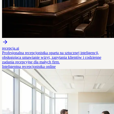
recepcja.ai
Profesjonalna recepcjonistka oparta na sztucznej inteligencji,
obsługująca umawianie wizyt, zapytania klientów i codzienne
zadania recepcyjne dla małych firm.
Inteligentna recepcjonistka online