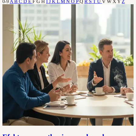
0-9
A
B
C
D
E
F
G
H
I
J
K
L
M
N
O
P
Q
R
S
T
U
V
W
X
Y
Z