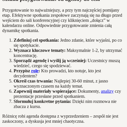
Przygotowanie to najważniejszy, a przy tym najczęściej pomijany
etap. Efektywne spotkania zespołowe zaczynają się na długo przed
wejściem do sali konferencyjnej czy kliknięciem „dołącz” w
kalendarzu online. Odpowiednie przygotowanie zmienia całą
dynamikę spotkania.
Zdefiniuj cel spotkania:
Jedno zdanie, które wyjaśni, po co
się spotykacie.
Wyznacz kluczowe tematy:
Maksymalnie 1-2, by utrzymać
koncentrację.
Sporządź agendę i wyślij ją wcześniej:
Uczestnicy muszą
wiedzieć, czego się spodziewać.
Przypisz
role
:
Kto prowadzi, kto notuje, kto jest
decydentem?
Określ czas trwania:
Najlepiej 30-60 minut, z jasno
wyznaczonym czasem na każdy temat.
Zapewnij materiały wspierające:
Dokumenty,
analizy
czy
prezentacje przesłane przed spotkaniem.
Sformułuj konkretne pytania:
Dzięki nim rozmowa nie
zbacza z kursu.
Różnicę robi agenda dostępna z wyprzedzeniem – zespół nie jest
zaskoczony, a dyskusja jest mniej chaotyczna.