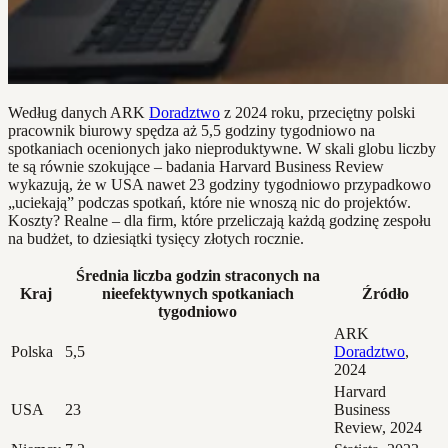
Według danych ARK
Doradztwo
z 2024 roku, przeciętny polski
pracownik biurowy spędza aż 5,5 godziny tygodniowo na
spotkaniach ocenionych jako nieproduktywne. W skali globu liczby
te są równie szokujące – badania Harvard Business Review
wykazują, że w USA nawet 23 godziny tygodniowo przypadkowo
„uciekają” podczas spotkań, które nie wnoszą nic do projektów.
Koszty? Realne – dla firm, które przeliczają każdą godzinę zespołu
na budżet, to dziesiątki tysięcy złotych rocznie.
Średnia liczba godzin straconych na
Kraj
nieefektywnych spotkaniach
Źródło
tygodniowo
ARK
Polska
5,5
Doradztwo
,
2024
Harvard
USA
23
Business
Review, 2024