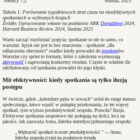
Niemcy
7,2
Statista, 2023
Tabela 1: Porównanie tygodniowych strat czasu na nieefektywnych
spotkaniach w wybranych krajach
Źródło: Opracowanie własne na podstawie ARK
Doradztwo
2024,
Harvard Business Review 2024, Statista 2023
Warto zacząć rozróżniać pojęcia: spotkanie to nie to samo, co
warsztat. Język nie jest tu bez znaczenia – spotkanie „dla
odhaczenia obecności” rzadko kiedy prowadzi do
przełom
ów.
Warsztat czy sprint to formaty, które z założenia wymuszają
aktywność
i zapewniają konkretny rezultat. Często to właśnie źle
zdefiniowany cel spotkania prowadzi do jego klęski.
Mit efektywności: kiedy spotkania są tylko iluzją
postępu
W świecie, gdzie „kalendarz pęka w szwach” urósł do rangi statusu
społecznego, łatwo wpaść w pułapkę przekonania, że im więcej
spotkań, tym wyższa produktywność zespołu. Prawda? Iluzja.
Efektywne spotkania zespołowe nie polegają na ilości, lecz na
jakości. Jak zauważa Anna, liderka interdyscyplinarnego zespołu:
„Większość spotkań to teatr produktywności.” — Anna,
liderka zespołu (cytat na podstawie trendu