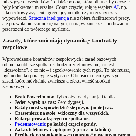
milczących uczestników. To także osoba, która pilnuje, by decyzje
były konkretne i mierzalne. Coraz częściej rolę tę wspiera
AI
, np.
jako cyfrowy asystent agregujący notatki czy mierzący czas
wypowiedzi.
Sztuczna inteligencja
nie zabiera facilitatorowi pracy,
ale pozwala mu skupić się na tym, co najważniejsze – budowaniu
przestrzeni do twórczego myślenia.
Zasady, które zmieniają dynamikę: kontrakty
zespołowe
Wprowadzenie kontraktów zespołowych i zasad bazowych
odmienia oblicze spotkań. Chodzi o zdefiniowanie, co jest
„dozwolone”, a co nie – i egzekwowanie tych reguł. To nie muszą
być nudne korporacyjne wytyczne. Oto osiem nieoczywistych
zasad, które radykalnie zwiększają efektywność spotkań
zespołowych:
Brak PowerPointa:
Tylko otwarta dyskusja i tablica.
Jeden wątek na raz:
Zero dygresji.
Każdy musi wypowiedzieć się przynajmniej raz.
Czasomierz na stole, widoczny dla wszystkich.
Rotacja prowadzącego co spotkanie.
Podsumowanie
po każdej części agendy.
Zakaz telefonów i laptopów (oprócz notatnika).
Feedback po spotkaniu – co poprawić następnym razem.