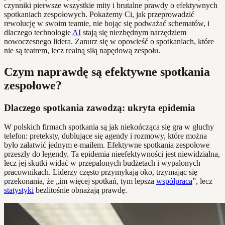
czynniki pierwsze wszystkie mity i brutalne prawdy o efektywnych
spotkaniach zespołowych. Pokażemy Ci, jak przeprowadzić
rewolucję w swoim teamie, nie bojąc się podważać schematów, i
dlaczego technologie
AI
stają się niezbędnym narzędziem
nowoczesnego lidera. Zanurz się w opowieść o spotkaniach, które
nie są teatrem, lecz realną siłą napędową zespołu.
Czym naprawdę są efektywne spotkania
zespołowe?
Dlaczego spotkania zawodzą: ukryta epidemia
W polskich firmach spotkania są jak niekończąca się gra w głuchy
telefon: preteksty, dublujące się agendy i rozmowy, które można
było załatwić jednym e-mailem. Efektywne spotkania zespołowe
przeszły do legendy. Ta epidemia nieefektywności jest niewidzialna,
lecz jej skutki widać w przepalonych budżetach i wypalonych
pracownikach. Liderzy często przymykają oko, trzymając się
przekonania, że „im więcej spotkań, tym lepsza
współpraca
”, lecz
statystyki
bezlitośnie obnażają prawdę.