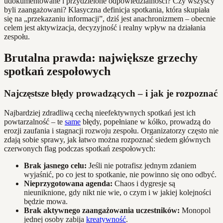
udokumentowane i przydzielone odpowiedzialności? Czy wszyscy
byli zaangażowani? Klasyczna definicja spotkania, która skupiała
się na „przekazaniu informacji”, dziś jest anachronizmem – obecnie
celem jest aktywizacja, decyzyjność i realny wpływ na działania
zespołu.
Brutalna prawda: największe grzechy
spotkań zespołowych
Najczęstsze błędy prowadzących – i jak je rozpoznać
Najbardziej zdradliwą cechą nieefektywnych spotkań jest ich
powtarzalność – te
same
błędy, popełniane w kółko, prowadzą do
erozji zaufania i stagnacji rozwoju zespołu. Organizatorzy często nie
zdają sobie sprawy, jak łatwo można rozpoznać siedem głównych
czerwonych flag podczas spotkań zespołowych:
Brak jasnego celu:
Jeśli nie potrafisz jednym zdaniem
wyjaśnić, po co jest to spotkanie, nie powinno się ono odbyć.
Nieprzygotowana agenda:
Chaos i dygresje są
nieuniknione, gdy nikt nie wie, o czym i w jakiej kolejności
będzie mowa.
Brak aktywnego zaangażowania uczestników:
Monopol
jednej osoby zabija
kreatywność
.