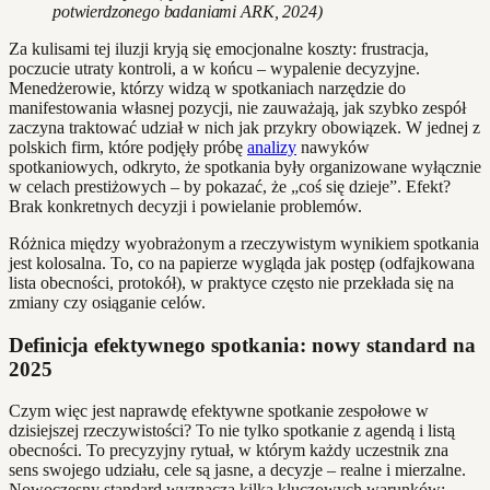
potwierdzonego badaniami ARK, 2024)
Za kulisami tej iluzji kryją się emocjonalne koszty: frustracja,
poczucie utraty kontroli, a w końcu – wypalenie decyzyjne.
Menedżerowie, którzy widzą w spotkaniach narzędzie do
manifestowania własnej pozycji, nie zauważają, jak szybko zespół
zaczyna traktować udział w nich jak przykry obowiązek. W jednej z
polskich firm, które podjęły próbę
analizy
nawyków
spotkaniowych, odkryto, że spotkania były organizowane wyłącznie
w celach prestiżowych – by pokazać, że „coś się dzieje”. Efekt?
Brak konkretnych decyzji i powielanie problemów.
Różnica między wyobrażonym a rzeczywistym wynikiem spotkania
jest kolosalna. To, co na papierze wygląda jak postęp (odfajkowana
lista obecności, protokół), w praktyce często nie przekłada się na
zmiany czy osiąganie celów.
Definicja efektywnego spotkania: nowy standard na
2025
Czym więc jest naprawdę efektywne spotkanie zespołowe w
dzisiejszej rzeczywistości? To nie tylko spotkanie z agendą i listą
obecności. To precyzyjny rytuał, w którym każdy uczestnik zna
sens swojego udziału, cele są jasne, a decyzje – realne i mierzalne.
Nowoczesny standard wyznacza kilka kluczowych warunków: