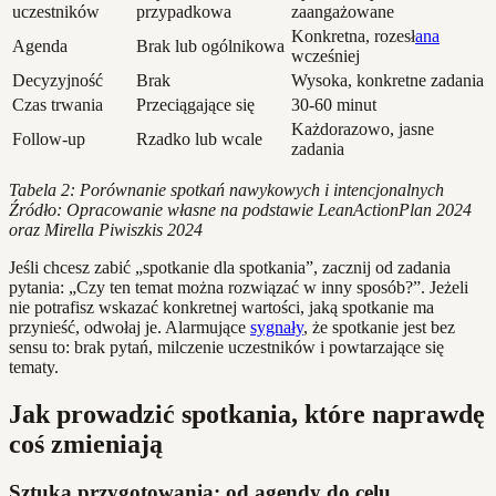
uczestników
przypadkowa
zaangażowane
Konkretna, rozesł
ana
Agenda
Brak lub ogólnikowa
wcześniej
Decyzyjność
Brak
Wysoka, konkretne zadania
Czas trwania
Przeciągające się
30-60 minut
Każdorazowo, jasne
Follow-up
Rzadko lub wcale
zadania
Tabela 2: Porównanie spotkań nawykowych i intencjonalnych
Źródło: Opracowanie własne na podstawie LeanActionPlan 2024
oraz Mirella Piwiszkis 2024
Jeśli chcesz zabić „spotkanie dla spotkania”, zacznij od zadania
pytania: „Czy ten temat można rozwiązać w inny sposób?”. Jeżeli
nie potrafisz wskazać konkretnej wartości, jaką spotkanie ma
przynieść, odwołaj je. Alarmujące
sygnały
, że spotkanie jest bez
sensu to: brak pytań, milczenie uczestników i powtarzające się
tematy.
Jak prowadzić spotkania, które naprawdę
coś zmieniają
Sztuka przygotowania: od agendy do celu