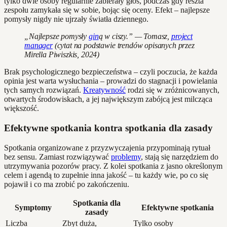
tylko dwie osoby regularnie zabierały głos, podczas gdy reszta
zespołu zamykała się w sobie, bojąc się oceny. Efekt – najlepsze
pomysły nigdy nie ujrzały światła dziennego.
„Najlepsze pomysły
gin
ą w ciszy.” — Tomasz,
project
manager
(cytat na podstawie trendów opisanych przez
Mirella Piwiszkis, 2024)
Brak psychologicznego bezpieczeństwa – czyli poczucia, że każda
opinia jest warta wysłuchania – prowadzi do stagnacji i powielania
tych samych rozwiązań.
Kreatywność
rodzi się w zróżnicowanych,
otwartych środowiskach, a jej największym zabójcą jest milcząca
większość.
Efektywne spotkania kontra spotkania dla zasady
Spotkania organizowane z przyzwyczajenia przypominają rytuał
bez sensu. Zamiast rozwiązywać
problemy
, stają się narzędziem do
utrzymywania pozorów pracy. Z kolei spotkania z jasno określonym
celem i agendą to zupełnie inna jakość – tu każdy wie, po co się
pojawił i co ma zrobić po zakończeniu.
Spotkania dla
Symptomy
Efektywne spotkania
zasady
Liczba
Zbyt duża,
Tylko osoby