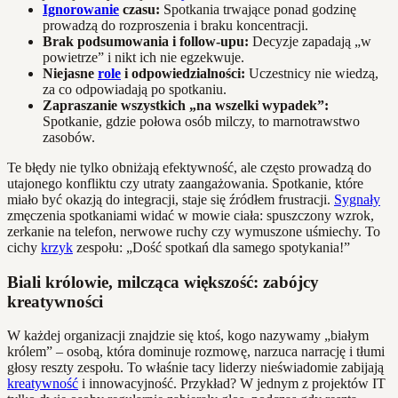
Ignorowanie
czasu:
Spotkania trwające ponad godzinę
prowadzą do rozproszenia i braku koncentracji.
Brak podsumowania i follow-upu:
Decyzje zapadają „w
powietrze” i nikt ich nie egzekwuje.
Niejasne
role
i odpowiedzialności:
Uczestnicy nie wiedzą,
za co odpowiadają po spotkaniu.
Zapraszanie wszystkich „na wszelki wypadek”:
Spotkanie, gdzie połowa osób milczy, to marnotrawstwo
zasobów.
Te błędy nie tylko obniżają efektywność, ale często prowadzą do
utajonego konfliktu czy utraty zaangażowania. Spotkanie, które
miało być okazją do integracji, staje się źródłem frustracji.
Sygnały
zmęczenia spotkaniami widać w mowie ciała: spuszczony wzrok,
zerkanie na telefon, nerwowe ruchy czy wymuszone uśmiechy. To
cichy
krzyk
zespołu: „Dość spotkań dla samego spotykania!”
Biali królowie, milcząca większość: zabójcy
kreatywności
W każdej organizacji znajdzie się ktoś, kogo nazywamy „białym
królem” – osobą, która dominuje rozmowę, narzuca narrację i tłumi
głosy reszty zespołu. To właśnie tacy liderzy nieświadomie zabijają
kreatywność
i innowacyjność. Przykład? W jednym z projektów IT