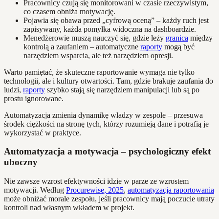
Pracownicy czują się monitorowani w czasie rzeczywistym,
co czasem obniża motywację.
Pojawia się obawa przed „cyfrową oceną” – każdy ruch jest
zapisywany, każda pomyłka widoczna na dashboardzie.
Menedżerowie muszą nauczyć się, gdzie leży
granica
między
kontrolą a zaufaniem – automatyczne
raporty
mogą być
narzędziem wsparcia, ale też narzędziem opresji.
Warto pamiętać, że skuteczne raportowanie wymaga nie tylko
technologii, ale i kultury otwartości. Tam, gdzie brakuje zaufania do
ludzi,
raporty
szybko stają się narzędziem manipulacji lub są po
prostu ignorowane.
Automatyzacja zmienia dynamikę władzy w zespole – przesuwa
środek ciężkości na stronę tych, którzy rozumieją dane i potrafią je
wykorzystać w praktyce.
Automatyzacja a motywacja – psychologiczny efekt
uboczny
Nie zawsze wzrost efektywności idzie w parze ze wzrostem
motywacji. Według
Procurewise, 2025
,
automatyzacja raportowania
może obniżać morale zespołu, jeśli pracownicy mają poczucie utraty
kontroli nad własnym wkładem w projekt.