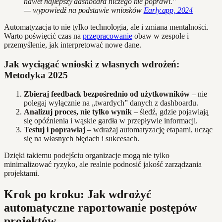
nawet najlepszy dashboard niczego nie poprawi."
— wypowiedź na podstawie wniosków
Early.app, 2024
Automatyzacja to nie tylko technologia, ale i zmiana mentalności.
Warto poświęcić czas na
przepracowanie
obaw w zespole i
przemyślenie, jak interpretować nowe dane.
Jak wyciągać wnioski z własnych wdrożeń:
Metodyka 2025
Zbieraj feedback bezpośrednio od użytkowników
– nie
polegaj wyłącznie na „twardych” danych z dashboardu.
Analizuj proces, nie tylko wynik
– śledź, gdzie pojawiają
się opóźnienia i wąskie gardła w przepływie informacji.
Testuj i poprawiaj
– wdrażaj automatyzację etapami, ucząc
się na własnych błędach i sukcesach.
Dzięki takiemu podejściu organizacje mogą nie tylko
minimalizować ryzyko, ale realnie podnosić jakość zarządzania
projektami.
Krok po kroku: Jak wdrożyć
automatyczne raportowanie postępów
projektów