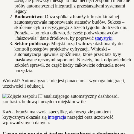
40%, ale pierwszy miesiąc to fala niechęci zespołu i nieudane
próby automatycznej integracji z przestarzałymi systemami
legacy.
Budownictwo
: Duża spółka z branży infrastrukturalnej
zautomatyzowała raportowanie statusów budów. Sukces –
skrócenie cyklu decyzyjnego z trzech tygodni do trzech dni.
Porażka – po roku odkryto, że część podwykonawców
„fałszowała” dane źródłowe, by poprawić
statystyki
.
Sektor publiczny
: Miejski urząd wdrożył dashboardy do
kontroli postępów projektów cyfryzacji. Wnioski –
automatyzacja ujawniła opóźnienia, które przez lata były
maskowane ręcznymi raportami. Niestety, brak odpowiednich
szkoleń sprawił, że część kadry całkowicie odrzuciła nowe
narzędzia.
Wnioski? Automatyzacja nie jest panaceum – wymaga integracji,
uczciwości i edukacji.
Każda branża ma swoją specyfikę, ale wszędzie punktem
krytycznym okazała się
integracja
narzędzi oraz uczciwość
wprowadzanych danych.
Czego nie powie ci żaden konsultant wdrożeniowy