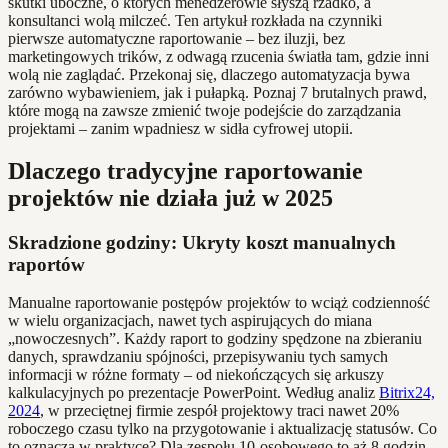
skutki uboczne, o których menedżerowie słyszą rzadko, a
konsultanci wolą milczeć. Ten artykuł rozkłada na czynniki
pierwsze automatyczne raportowanie – bez iluzji, bez
marketingowych trików, z odwagą rzucenia światła tam, gdzie inni
wolą nie zaglądać. Przekonaj się, dlaczego automatyzacja bywa
zarówno wybawieniem, jak i pułapką. Poznaj 7 brutalnych prawd,
które mogą na zawsze zmienić twoje podejście do zarządzania
projektami – zanim wpadniesz w sidła cyfrowej utopii.
Dlaczego tradycyjne raportowanie
projektów nie działa już w 2025
Skradzione godziny: Ukryty koszt manualnych
raportów
Manualne raportowanie postępów projektów to wciąż codzienność
w wielu organizacjach, nawet tych aspirujących do miana
„nowoczesnych”. Każdy raport to godziny spędzone na zbieraniu
danych, sprawdzaniu spójności, przepisywaniu tych samych
informacji w różne formaty – od niekończących się arkuszy
kalkulacyjnych po prezentacje PowerPoint. Według analiz
Bitrix24,
2024
, w przeciętnej firmie zespół projektowy traci nawet 20%
roboczego czasu tylko na przygotowanie i aktualizację statusów. Co
to oznacza w praktyce? Dla zespołu 10-osobowego to aż 8 godzin