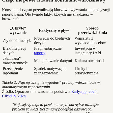
Konsultanci często przemilczają kluczowe wyzwania automatyzacji
raportowania. Oto twarde fakty, których nie znajdziesz w
broszurach:
„Ukryte”
Sposób
Faktyczny wpływ
wyzwanie
przeciwdziałania
Prowadzi do błędnych
Warsztaty z
Zły dobór metryk
decyzji
wyznaczania celów
Brak integracji
Fragmentaryczne
Inwestycja w
danych
raporty
integratory i API
„Sztuczna”
Manipulowanie danymi
Kultura otwartości
transparentność
Przeciążenie
Spadek motywacji i
Limity i
raportami
zaangażowania
priorytetyzacja
Tabela 2: Najczęstsze „niewygodne” prawdy wdrożeniowe w
automatycznym raportowaniu
Źródło: Opracowanie własne na podstawie
Early.app, 2024
,
ClickUp, 2024
"Największy błąd to przekonanie, że narzędzie rozwiąże
problem za ludzi. Bez zmiany podejścia kadrowego,