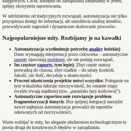
księgowych, CRM, narzędzi do zarządzania zadaniami) w jeden,
spójny ekosystem raportowania.
W odróżnieniu od tradycyjnych rozwiązań, automatyzacja nie tylko
przyspiesza dostęp do informacji, ale umożliwia analizę trendów,
przewidywanie zagrożeń i dynamiczne skalowanie procesów.
Najpopularniejsze mity. Rozbijamy je na kawałki
Automatyzacja wyeliminuje potrzebę
analizy
ludzkiej
:
Dane wymagają interpretacji przez człowieka – automatyczne
raporty
ujawniają
problemy
, ale nie podają rozwiązań.
Im częstsze
raporty
, tym lepiej
: Zbyt częste statusy
prowadzą do chaosu, zbyt rzadkie – do utraty kontroli.
Jakość, nie ilość, decyduje o skuteczności.
Procent ukończenia projektu mówi wszystko
: Poleganie na
tym wskaźniku fałszuje rzeczywistość, bo ostatnie etapy
zwykle trwają najdłużej (tzw. „paradoks fazy końcowej”).
Automatyczne raportowanie rozwiązuje problem
fragmentaryzacji danych
: Bez spójnej integracji narzędzi
nawet najlepsza automatyzacja prowadzi do raportów
oderwanych od rzeczywistości.
Warto rozbijać te mity, bo uleganie złudzeniom technologicznym to
prosta droga do kosztownych błędów w zarządzaniu.