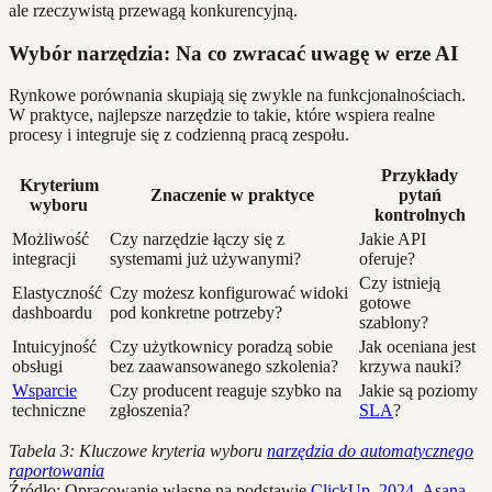
ale rzeczywistą przewagą konkurencyjną.
Wybór narzędzia: Na co zwracać uwagę w erze AI
Rynkowe porównania skupiają się zwykle na funkcjonalnościach.
W praktyce, najlepsze narzędzie to takie, które wspiera realne
procesy i integruje się z codzienną pracą zespołu.
Przykłady
Kryterium
Znaczenie w praktyce
pytań
wyboru
kontrolnych
Możliwość
Czy narzędzie łączy się z
Jakie API
integracji
systemami już używanymi?
oferuje?
Czy istnieją
Elastyczność
Czy możesz konfigurować widoki
gotowe
dashboardu
pod konkretne potrzeby?
szablony?
Intuicyjność
Czy użytkownicy poradzą sobie
Jak oceniana jest
obsługi
bez zaawansowanego szkolenia?
krzywa nauki?
Wsparcie
Czy producent reaguje szybko na
Jakie są poziomy
techniczne
zgłoszenia?
SLA
?
Tabela 3: Kluczowe kryteria wyboru
narzędzia do automatycznego
raportowania
Źródło: Opracowanie własne na podstawie
ClickUp, 2024
,
Asana,