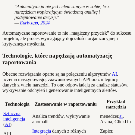
"Automatyzacja nie jest celem samym w sobie, lecz
narzędziem wspierającym świadomą analizę i
podejmowanie decyzji."
—
Early.app, 2024
Automatyczne raportowanie to nie „magiczny przycisk” do sukcesu
projektu, ale proces wymagający dojrzałości organizacyjnej i
krytycznego myślenia.
Technologie, które napędzają automatyzację
raportowania
Obecne rozwiązania oparte są na połączeniu algorytmów
AI
,
uczenia maszynowego, zaawansowanych API oraz integracji
danych z wielu narzędzi. To one odpowiadają za analizę statusów,
wykrywanie odchyleń i generowanie inteligentnych alertów.
Przykład
Technologia
Zastosowanie w raportowaniu
narzędzia
Sztuczna
Analiza trendów, wykrywanie
menedzer.
ai
,
inteligencja
anomalii
Asana, ClickUp
(
AI
)
Integracja
danych z różnych
Zapier,
API