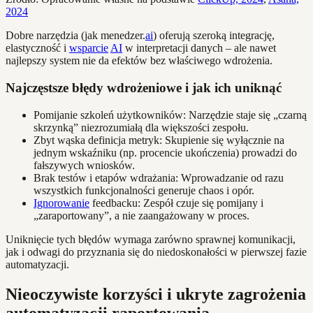
2024
Dobre narzędzia (jak menedzer.
ai
) oferują szeroką integrację,
elastyczność i
wsparcie
AI
w interpretacji danych – ale nawet
najlepszy system nie da efektów bez właściwego wdrożenia.
Najczęstsze błędy wdrożeniowe i jak ich uniknąć
Pomijanie szkoleń użytkowników: Narzędzie staje się „czarną
skrzynką” niezrozumiałą dla większości zespołu.
Zbyt wąska definicja metryk: Skupienie się wyłącznie na
jednym wskaźniku (np. procencie ukończenia) prowadzi do
fałszywych wniosków.
Brak testów i etapów wdrażania: Wprowadzanie od razu
wszystkich funkcjonalności generuje chaos i opór.
Ignorowanie
feedbacku: Zespół czuje się pomijany i
„zaraportowany”, a nie zaangażowany w proces.
Uniknięcie tych błędów wymaga zarówno sprawnej komunikacji,
jak i odwagi do przyznania się do niedoskonałości w pierwszej fazie
automatyzacji.
Nieoczywiste korzyści i ukryte zagrożenia
automatyzacji raportowania