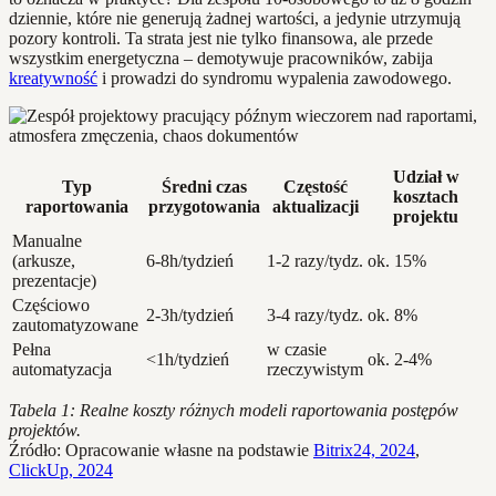
dziennie, które nie generują żadnej wartości, a jedynie utrzymują
pozory kontroli. Ta strata jest nie tylko finansowa, ale przede
wszystkim energetyczna – demotywuje pracowników, zabija
kreatywność
i prowadzi do syndromu wypalenia zawodowego.
Udział w
Typ
Średni czas
Częstość
kosztach
raportowania
przygotowania
aktualizacji
projektu
Manualne
(arkusze,
6-8h/tydzień
1-2 razy/tydz.
ok. 15%
prezentacje)
Częściowo
2-3h/tydzień
3-4 razy/tydz.
ok. 8%
zautomatyzowane
Pełna
w czasie
<1h/tydzień
ok. 2-4%
automatyzacja
rzeczywistym
Tabela 1: Realne koszty różnych modeli raportowania postępów
projektów.
Źródło: Opracowanie własne na podstawie
Bitrix24, 2024
,
ClickUp, 2024