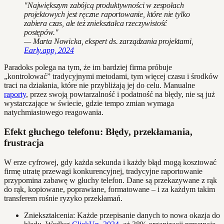
"Największym zabójcą produktywności w zespołach
projektowych jest ręczne raportowanie, które nie tylko
zabiera czas, ale też zniekształca rzeczywistość
postępów."
— Marta Nowicka, ekspert ds. zarządzania projektami,
Early.app, 2024
Paradoks polega na tym, że im bardziej firma próbuje
„kontrolować” tradycyjnymi metodami, tym więcej czasu i środków
traci na działania, które nie przybliżają jej do celu. Manualne
raporty
, przez swoją powtarzalność i podatność na błędy, nie są już
wystarczające w świecie, gdzie tempo zmian wymaga
natychmiastowego reagowania.
Efekt głuchego telefonu: Błędy, przekłamania,
frustracja
W erze cyfrowej, gdy każda sekunda i każdy błąd mogą kosztować
firmę utratę przewagi konkurencyjnej, tradycyjne raportowanie
przypomina zabawę w głuchy telefon. Dane są przekazywane z rąk
do rąk, kopiowane, poprawiane, formatowane – i za każdym takim
transferem rośnie ryzyko przekłamań.
Zniekształcenia: Każde przepisanie danych to nowa okazja do