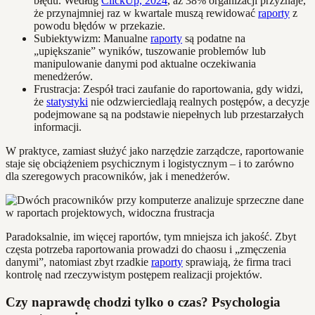
błędu. Według
ClickUp, 2024
, aż 38% organizacji przyznaje,
że przynajmniej raz w kwartale muszą rewidować
raporty
z
powodu błędów w przekazie.
Subiektywizm: Manualne
raporty
są podatne na
„upiększanie” wyników, tuszowanie problemów lub
manipulowanie danymi pod aktualne oczekiwania
menedżerów.
Frustracja: Zespół traci zaufanie do raportowania, gdy widzi,
że
statystyki
nie odzwierciedlają realnych postępów, a decyzje
podejmowane są na podstawie niepełnych lub przestarzałych
informacji.
W praktyce, zamiast służyć jako narzędzie zarządcze, raportowanie
staje się obciążeniem psychicznym i logistycznym – i to zarówno
dla szeregowych pracowników, jak i menedżerów.
Paradoksalnie, im więcej raportów, tym mniejsza ich jakość. Zbyt
częsta potrzeba raportowania prowadzi do chaosu i „zmęczenia
danymi”, natomiast zbyt rzadkie
raporty
sprawiają, że firma traci
kontrolę nad rzeczywistym postępem realizacji projektów.
Czy naprawdę chodzi tylko o czas? Psychologia