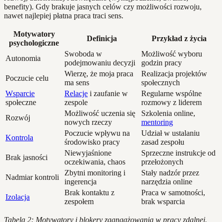
benefity). Gdy brakuje jasnych celów czy możliwości rozwoju,
nawet najlepiej płatna praca traci sens.
Motywatory
Definicja
Przykład z życia
psychologiczne
Swoboda w
Możliwość wyboru
Autonomia
podejmowaniu decyzji
godzin pracy
Wierzę, że moja praca
Realizacja projektów
Poczucie celu
ma sens
społecznych
Wsparcie
Relacje
i zaufanie w
Regularne wspólne
społeczne
zespole
rozmowy z liderem
Możliwość uczenia się
Szkolenia online,
Rozwój
nowych rzeczy
mentoring
Poczucie wpływu na
Udział w ustalaniu
Kontrola
środowisko pracy
zasad zespołu
Niewyjaśnione
Sprzeczne instrukcje od
Brak jasności
oczekiwania, chaos
przełożonych
Zbytni monitoring i
Stały nadzór przez
Nadmiar kontroli
ingerencja
narzędzia online
Brak kontaktu z
Praca w samotności,
Izolacja
zespołem
brak wsparcia
Tabela 2: Motywatory i blokery zaangażowania w pracy zdalnej.