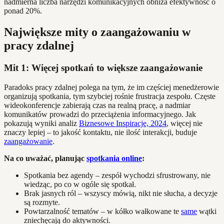
nadmierna liczba narzędzi komunikacyjnych obniża efektywność o
ponad 20%.
Największe mity o zaangażowaniu w
pracy zdalnej
Mit 1: Więcej spotkań to większe zaangażowanie
Paradoks pracy zdalnej polega na tym, że im częściej menedżerowie
organizują spotkania, tym szybciej rośnie frustracja zespołu. Częste
wideokonferencje zabierają czas na realną pracę, a nadmiar
komunikatów prowadzi do przeciążenia informacyjnego. Jak
pokazują wyniki analiz
Biznesowe Inspiracje, 2024
, więcej nie
znaczy lepiej – to jakość kontaktu, nie ilość interakcji, buduje
zaangażowanie
.
Na co uważać, planując
spotkania online
:
Spotkania bez agendy – zespół wychodzi sfrustrowany, nie
wiedząc, po co w ogóle się spotkał.
Brak jasnych ról – wszyscy mówią, nikt nie słucha, a decyzje
są rozmyte.
Powtarzalność tematów – w kółko wałkowane te
same
wątki
zniechęcają do aktywności.