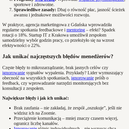
sportowe i zdrowotne.
Sprawiedliwe zasady:
Dbaj o równość płac, jasność ścieżek
awansu i jednakowe możliwości rozwoju.
W praktyce, agencja marketingowa z Gdańska wprowadziła
regularne spotkania feedbackowe i
mentoring
– efekt? Spadek
rotacji o 18%. Startup IT z Krakowa umożliwił zespołom
samodzielny wybór godzin pracy, co przełożyło się na wzrost
efektywności o 22%.
Jak unikać najczęstszych błędów menedżerów?
Częste błędy to mikrozarządzanie, brak jasnych celów czy
ignorowanie
sygnałów wypalenia. Przykłady? Lider wymuszający
obecność na wszystkich spotkaniach,
ignorowanie
próśb o
feedback, czy wprowadzanie narzędzi monitorujących bez
konsultacji z zespołem.
Największe błędy i jak ich unikać:
Brak zaufania – nie zakładaj, że zespół „oszukuje”, jeśli nie
widzisz ich na Zoomie.
Przeciążenie komunikacją – mniej znaczy czasem więcej,
ogranicz liczbę kanałów.
Ignorowanie
różnic indywidualnych – nie wszyscy chcą