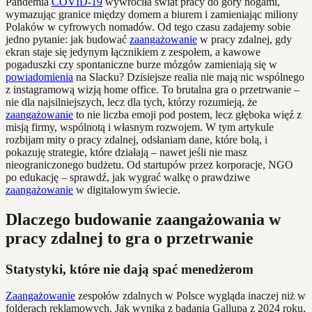
Pandemia
COVID-19
wywróciła świat pracy do góry nogami,
wymazując granice między domem a biurem i zamieniając miliony
Polaków w cyfrowych nomadów. Od tego czasu zadajemy sobie
jedno pytanie: jak budować
zaangażowanie
w pracy zdalnej, gdy
ekran staje się jedynym łącznikiem z zespołem, a kawowe
pogaduszki czy spontaniczne burze mózgów zamieniają się w
powiadomienia
na Slacku? Dzisiejsze realia nie mają nic wspólnego
z instagramową wizją home office. To brutalna gra o przetrwanie –
nie dla najsilniejszych, lecz dla tych, którzy rozumieją, że
zaangażowanie
to nie liczba emoji pod postem, lecz głęboka więź z
misją firmy, wspólnotą i własnym rozwojem. W tym artykule
rozbijam mity o pracy zdalnej, odsłaniam dane, które bolą, i
pokazuję strategie, które działają – nawet jeśli nie masz
nieograniczonego budżetu. Od startupów przez korporacje, NGO
po edukację – sprawdź, jak wygrać walkę o prawdziwe
zaangażowanie
w digitalowym świecie.
Dlaczego budowanie zaangażowania w
pracy zdalnej to gra o przetrwanie
Statystyki, które nie dają spać menedżerom
Zaangażowanie
zespołów zdalnych w Polsce wygląda inaczej niż w
folderach reklamowych. Jak wynika z badania Gallupa z 2024 roku,