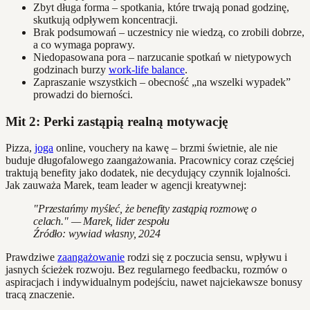
Zbyt długa forma – spotkania, które trwają ponad godzinę,
skutkują odpływem koncentracji.
Brak podsumowań – uczestnicy nie wiedzą, co zrobili dobrze,
a co wymaga poprawy.
Niedopasowana pora – narzucanie spotkań w nietypowych
godzinach burzy
work-life balance
.
Zapraszanie wszystkich – obecność „na wszelki wypadek”
prowadzi do bierności.
Mit 2: Perki zastąpią realną motywację
Pizza,
joga
online, vouchery na kawę – brzmi świetnie, ale nie
buduje długofalowego zaangażowania. Pracownicy coraz częściej
traktują benefity jako dodatek, nie decydujący czynnik lojalności.
Jak zauważa Marek, team leader w agencji kreatywnej:
"Przestańmy myśleć, że benefity zastąpią rozmowę o
celach." — Marek, lider zespołu
Źródło: wywiad własny, 2024
Prawdziwe
zaangażowanie
rodzi się z poczucia sensu, wpływu i
jasnych ścieżek rozwoju. Bez regularnego feedbacku, rozmów o
aspiracjach i indywidualnym podejściu, nawet najciekawsze bonusy
tracą znaczenie.