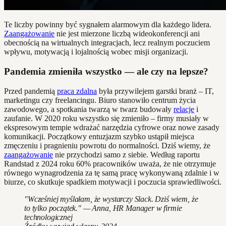
Te liczby powinny być sygnałem alarmowym dla każdego lidera.
Zaangażowanie
nie jest mierzone liczbą wideokonferencji ani
obecnością na wirtualnych integracjach, lecz realnym poczuciem
wpływu, motywacją i lojalnością wobec misji organizacji.
Pandemia zmieniła wszystko — ale czy na lepsze?
Przed pandemią
praca zdalna
była przywilejem garstki branż – IT,
marketingu czy freelancingu. Biuro stanowiło centrum życia
zawodowego, a spotkania twarzą w twarz budowały
relacje
i
zaufanie. W 2020 roku wszystko się zmieniło – firmy musiały w
ekspresowym tempie wdrażać narzędzia cyfrowe oraz nowe zasady
komunikacji. Początkowy entuzjazm szybko ustąpił miejsca
zmęczeniu i pragnieniu powrotu do normalności. Dziś wiemy, że
zaangażowanie
nie przychodzi samo z siebie. Według raportu
Randstad z 2024 roku 60% pracowników uważa, że nie otrzymuje
równego wynagrodzenia za tę samą pracę wykonywaną zdalnie i w
biurze, co skutkuje spadkiem motywacji i poczucia sprawiedliwości.
"Wcześniej myślałam, że wystarczy Slack. Dziś wiem, że
to tylko początek." — Anna, HR Manager w firmie
technologicznej