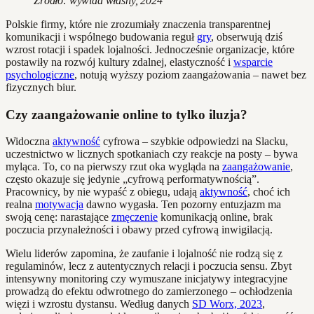
Źródło: wywiad własny, 2024
Polskie firmy, które nie zrozumiały znaczenia transparentnej
komunikacji i wspólnego budowania reguł
gry
, obserwują dziś
wzrost rotacji i spadek lojalności. Jednocześnie organizacje, które
postawiły na rozwój kultury zdalnej, elastyczność i
wsparcie
psychologiczne
, notują wyższy poziom zaangażowania – nawet bez
fizycznych biur.
Czy zaangażowanie online to tylko iluzja?
Widoczna
aktywność
cyfrowa – szybkie odpowiedzi na Slacku,
uczestnictwo w licznych spotkaniach czy reakcje na posty – bywa
myląca. To, co na pierwszy rzut oka wygląda na
zaangażowanie
,
często okazuje się jedynie „cyfrową performatywnością”.
Pracownicy, by nie wypaść z obiegu, udają
aktywność
, choć ich
realna
motywacja
dawno wygasła. Ten pozorny entuzjazm ma
swoją cenę: narastające
zmęczenie
komunikacją online, brak
poczucia przynależności i obawy przed cyfrową inwigilacją.
Wielu liderów zapomina, że zaufanie i lojalność nie rodzą się z
regulaminów, lecz z autentycznych relacji i poczucia sensu. Zbyt
intensywny monitoring czy wymuszane inicjatywy integracyjne
prowadzą do efektu odwrotnego do zamierzonego – ochłodzenia
więzi i wzrostu dystansu. Według danych
SD Worx, 2023
,