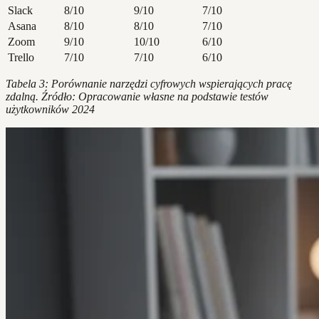
Slack
8/10
9/10
7/10
Asana
8/10
8/10
7/10
Zoom
9/10
10/10
6/10
Trello
7/10
7/10
6/10
Tabela 3: Porównanie narzędzi cyfrowych wspierających pracę
zdalną. Źródło: Opracowanie własne na podstawie testów
użytkowników 2024