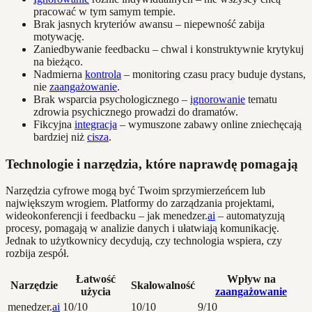
pracować w tym samym tempie.
Brak jasnych kryteriów awansu – niepewność zabija
motywację.
Zaniedbywanie feedbacku – chwal i konstruktywnie krytykuj
na bieżąco.
Nadmierna
kontrola
– monitoring czasu pracy buduje dystans,
nie
zaangażowanie
.
Brak wsparcia psychologicznego –
ignorowanie
tematu
zdrowia psychicznego prowadzi do dramatów.
Fikcyjna
integracja
– wymuszone zabawy online zniechęcają
bardziej niż
cisza
.
Technologie i narzędzia, które naprawdę pomagają
Narzędzia cyfrowe mogą być Twoim sprzymierzeńcem lub
największym wrogiem. Platformy do zarządzania projektami,
wideokonferencji i feedbacku – jak menedzer.
ai
– automatyzują
procesy, pomagają w analizie danych i ułatwiają komunikację.
Jednak to użytkownicy decydują, czy technologia wspiera, czy
rozbija zespół.
Łatwość
Wpływ na
Narzędzie
Skalowalność
użycia
zaangażowanie
menedzer.
ai
10/10
10/10
9/10