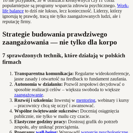
To nie przypadek, że w branżach kreatywnych czy IT coraz
popularniejsze są programy wsparcia zdrowia psychicznego.
Work-
life balance
to dziś nie luksus, lecz konieczność. Liderzy, którzy
ignorują tę prawdę, tracą nie tylko zaangażowanych ludzi, ale i
reputację firmy.
Strategie budowania prawdziwego
zaangażowania — nie tylko dla korpo
7 sprawdzonych technik, które działają w polskich
firmach
Transparentna komunikacja:
Regularne wideokonferencje,
jasne zasady i otwartość na feedback to fundament zaufania.
Autonomia w działaniu:
Pozwól zespołowi decydować o
sposobie realizacji celów – większa swoboda to większe
zaangażowanie
.
Rozwój i szkolenia:
Inwestuj w
mentoring
, webinary i kursy
– pracownicy chcą się uczyć i awansować.
Wspólne świętowanie sukcesów:
Doceniaj osiągnięcia
publicznie, nie tylko w mailu czy czacie.
Elastyczne godziny pracy:
Dostosuj grafik do potrzeb
zespołu, aby uniknąć przeciążenia.
Programy
well-being
:
Wprowadź
wsparcie psychologiczne
,