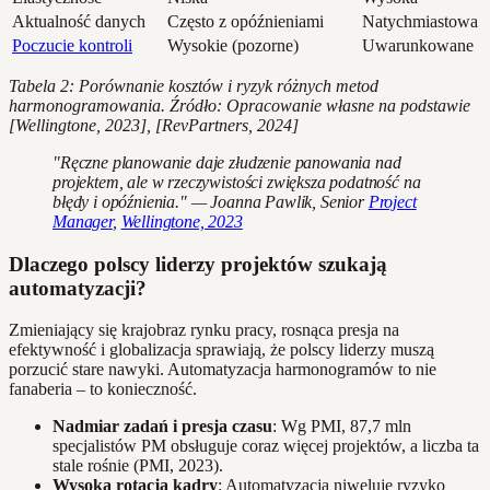
Aktualność danych
Często z opóźnieniami
Natychmiastowa
Poczucie kontroli
Wysokie (pozorne)
Uwarunkowane
Tabela 2: Porównanie kosztów i ryzyk różnych metod
harmonogramowania. Źródło: Opracowanie własne na podstawie
[Wellingtone, 2023], [RevPartners, 2024]
"Ręczne planowanie daje złudzenie panowania nad
projektem, ale w rzeczywistości zwiększa podatność na
błędy i opóźnienia." — Joanna Pawlik, Senior
Project
Manager
,
Wellingtone, 2023
Dlaczego polscy liderzy projektów szukają
automatyzacji?
Zmieniający się krajobraz rynku pracy, rosnąca presja na
efektywność i globalizacja sprawiają, że polscy liderzy muszą
porzucić stare nawyki. Automatyzacja harmonogramów to nie
fanaberia – to konieczność.
Nadmiar zadań i presja czasu
: Wg PMI, 87,7 mln
specjalistów PM obsługuje coraz więcej projektów, a liczba ta
stale rośnie (PMI, 2023).
Wysoka rotacja kadry
: Automatyzacja niweluje ryzyko