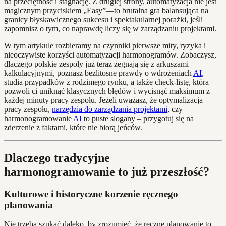
na przeciętność i stagnację. Z drugiej strony, automatyzacja nie jest
magicznym przyciskiem „Easy”—to brutalna gra balansująca na
granicy błyskawicznego sukcesu i spektakularnej porażki, jeśli
zapomnisz o tym, co naprawdę liczy się w zarządzaniu projektami.
W tym artykule rozbieramy na czynniki pierwsze mity, ryzyka i
nieoczywiste korzyści automatyzacji harmonogramów. Zobaczysz,
dlaczego polskie zespoły już teraz żegnają się z arkuszami
kalkulacyjnymi, poznasz bezlitosne prawdy o wdrożeniach
AI
,
studia przypadków z rodzimego rynku, a także check-listę, która
pozwoli ci uniknąć klasycznych błędów i wycisnąć maksimum z
każdej minuty pracy zespołu. Jeżeli uważasz, że optymalizacja
pracy zespołu,
narzędzia do zarządzania projektami
, czy
harmonogramowanie
AI
to puste slogany – przygotuj się na
zderzenie z faktami, które nie biorą jeńców.
Dlaczego tradycyjne
harmonogramowanie to już przeszłość?
Kulturowe i historyczne korzenie ręcznego
planowania
Nie trzeba szukać daleko, by zrozumieć, że ręczne planowanie to