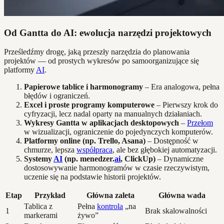
Od Gantta do AI: ewolucja narzędzi projektowych
Prześledźmy drogę, jaką przeszły narzędzia do planowania
projektów — od prostych wykresów po samoorganizujące się
platformy
AI
.
Papierowe tablice i harmonogramy
– Era analogowa, pełna
błędów i ograniczeń.
Excel i proste programy komputerowe
– Pierwszy krok do
cyfryzacji, lecz nadal oparty na manualnych działaniach.
Wykresy Gantta w aplikacjach desktopowych
–
Przełom
w wizualizacji, ograniczenie do pojedynczych komputerów.
Platformy online (np. Trello, Asana)
– Dostępność w
chmurze, lepsza
współpraca
, ale bez głębokiej automatyzacji.
Systemy
AI
(np. menedzer.
ai
, ClickUp)
– Dynamiczne
dostosowywanie harmonogramów w czasie rzeczywistym,
uczenie się na podstawie historii projektów.
Etap
Przykład
Główna zaleta
Główna wada
Tablica z
Pełna
kontrola
„na
1
Brak skalowalności
markerami
żywo”