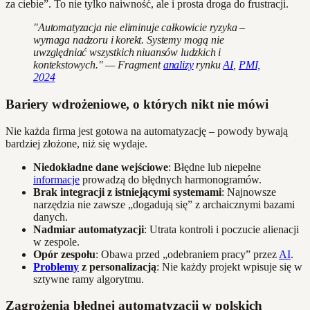
za ciebie”. To nie tylko naiwność, ale i prosta droga do frustracji.
"Automatyzacja nie eliminuje całkowicie ryzyka –
wymaga nadzoru i korekt. Systemy mogą nie
uwzględniać wszystkich niuansów ludzkich i
kontekstowych." — Fragment
analizy
rynku
AI
,
PMI,
2024
Bariery wdrożeniowe, o których nikt nie mówi
Nie każda firma jest gotowa na automatyzację – powody bywają
bardziej złożone, niż się wydaje.
Niedokładne dane wejściowe
: Błędne lub niepełne
informacje
prowadzą do błędnych harmonogramów.
Brak integracji z istniejącymi systemami
: Najnowsze
narzędzia nie zawsze „dogadują się” z archaicznymi bazami
danych.
Nadmiar automatyzacji
: Utrata kontroli i poczucie alienacji
w zespole.
Opór zespołu
: Obawa przed „odebraniem pracy” przez
AI
.
Problemy
z personalizacją
: Nie każdy projekt wpisuje się w
sztywne ramy algorytmu.
Zagrożenia błędnej automatyzacji w polskich