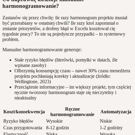
harmonogramowanie?
Zastanów się przez chwilę: ile razy harmonogram projektu musiał
być przerabiany w ostatniej chwili? Ile razy ktoś zapomniał o
zmianie priorytetów, a drobny błąd w Excelu kosztował cię
tygodnie pracy? To nie są pojedyncze przypadki – to systemowy
problem.
Manualne harmonogramowanie generuje:
Stałe ryzyko błędów (literówki, pomyłki w datach, źle
wpisane zasoby)
Olbrzymią konsumpcję czasu – nawet 30% czasu menedżera
projektu pochłaniają korekty i aktualizacje (źródło:
Wellingtone, 2023)
Przeciążenie informacyjne – im większy projekt, tym częściej
ręcznie tworzony harmonogram staje się nieczytelny i
nieaktualny
Ręczne
Koszt/konsekwencja
Automatyzacja
harmonogramowanie
Ryzyko błędów
Wysokie
Niskie
Czas przygotowania
8-12 godzin
1-2 godziny
Elastyczność
Niska
Wysoka