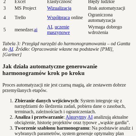
2
Excel
Elastyczność
Błędy ludzkie
3
MS Project
Wizualizacja
Brak automatyzacji
Ograniczona
4
Trello
Współpraca
online
automatyzacja
AI
,
uczenie
Wymaga dobrego
5
menedzer.
ai
maszynowe
wdrożenia
Tabela 3: Przegląd narzędzi do harmonogramowania – od Gantta
do
AI
. Źródło: Opracowanie własne na podstawie [PMI],
[Gartner]
Jak działa automatyczne generowanie
harmonogramów krok po kroku
Proces automatyzacji nie jest czarną magią, ale zestawem dobrze
przemyślanych etapów.
Zbieranie danych wejściowych
: System integruje się z
narzędziami do śledzenia zadań, pobiera dane o zasobach,
terminach, zależnościach i ograniczeniach.
Analiza i przetwarzanie
:
Algorytmy
AI
analizują aktualne
obciążenie, historię projektów oraz typowe „wąskie gardła”.
Tworzenie szablonu harmonogramu
: Na podstawie analiz i
wybranych parametrów, system generuje optymalny plan