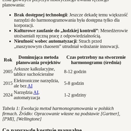
planowania:
Brak dostępnej technologii
: Jeszcze dekadę temu większość
narzędzi do harmonogramowania była dostępna tylko dla
korporacji.
Kulturowe zaufanie do „ludzkiej kontroli”
: Menedżerowie
utożsamiali ręczną pracę z odpowiedzialnością.
Nieufność wobec automatyzacji
: Strach przed
„maszynowym chaosem” utrudniał wdrażanie innowacji.
Dominująca metoda
Czas potrzebny na stworzenie
Rok
planowania projektów
harmonogramu (średnia)
Arkusze kalkulacyjne,
2005
8-12 godzin
tablice suchościeralne
Elektroniczne narzędzia,
2015
5-8 godzin
ale bez
AI
Narzędzia
AI
,
2024
1-2 godziny
automatyzacja
Tabela 1: Ewolucja metod harmonogramowania w polskich
firmach. Źródło: Opracowanie własne na podstawie [Gartner],
[PMI], [Wellingtone]
Co naprawdę kosztuje manualne