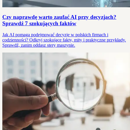
Czy naprawdę warto zaufać AI przy decyzjach?
Sprawdź 7 szokujących faktów
Jak AI pomaga podejmować decyzje w polskich firmach i
codzienności? Odkryj szokujące fakty, mity i praktyczne przykłady.
Sprawdź, zanim oddasz stery maszynie.