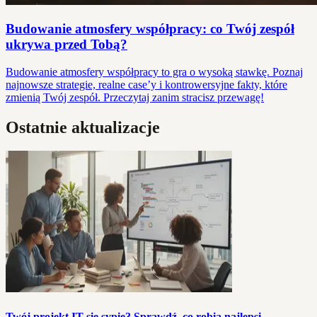
Budowanie atmosfery współpracy: co Twój zespół
ukrywa przed Tobą?
Budowanie atmosfery współpracy to gra o wysoką stawkę. Poznaj
najnowsze strategie, realne case’y i kontrowersyjne fakty, które
zmienią Twój zespół. Przeczytaj zanim stracisz przewagę!
Ostatnie aktualizacje
Twój projekt IT się sypie? Sprawdź, co robią najlepsi