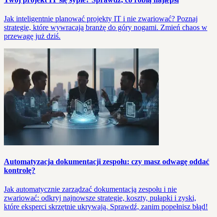
Jak inteligentnie planować projekty IT i nie zwariować? Poznaj
strategie, które wywracają branżę do góry nogami. Zmień chaos w
przewagę już dziś.
Automatyzacja dokumentacji zespołu: czy masz odwagę oddać
kontrolę?
Jak automatycznie zarządzać dokumentacją zespołu i nie
zwariować: odkryj najnowsze strategie, koszty, pułapki i zyski,
które eksperci skrzętnie ukrywają. Sprawdź, zanim popełnisz błąd!