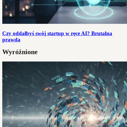
Czy oddałbyś swój startup w ręce AI? Brutalna
prawda
Wyróżnione