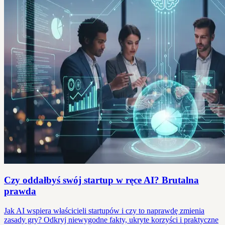
Czy oddałbyś swój startup w ręce AI? Brutalna
prawda
Jak AI wspiera właścicieli startupów i czy to naprawdę zmienia
zasady gry? Odkryj niewygodne fakty, ukryte korzyści i praktyczne