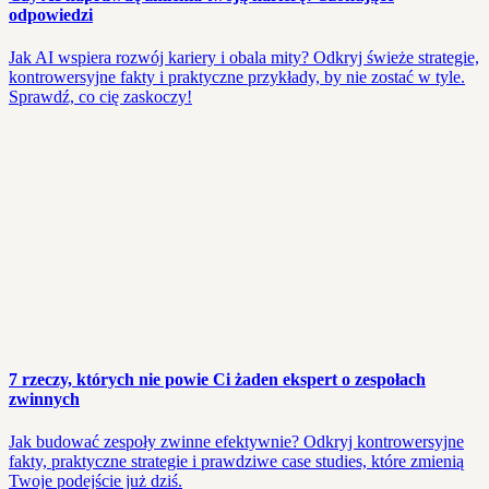
odpowiedzi
Jak AI wspiera rozwój kariery i obala mity? Odkryj świeże strategie,
kontrowersyjne fakty i praktyczne przykłady, by nie zostać w tyle.
Sprawdź, co cię zaskoczy!
7 rzeczy, których nie powie Ci żaden ekspert o zespołach
zwinnych
Jak budować zespoły zwinne efektywnie? Odkryj kontrowersyjne
fakty, praktyczne strategie i prawdziwe case studies, które zmienią
Twoje podejście już dziś.