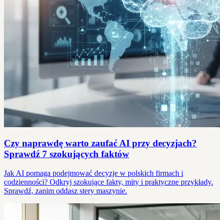
Czy naprawdę warto zaufać AI przy decyzjach?
Sprawdź 7 szokujących faktów
Jak AI pomaga podejmować decyzje w polskich firmach i
codzienności? Odkryj szokujące fakty, mity i praktyczne przykłady.
Sprawdź, zanim oddasz stery maszynie.