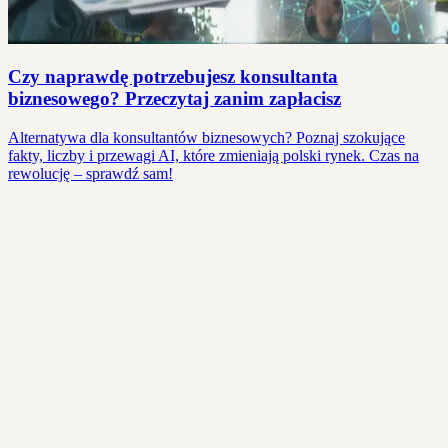
Czy naprawdę potrzebujesz konsultanta
biznesowego? Przeczytaj zanim zapłacisz
Alternatywa dla konsultantów biznesowych? Poznaj szokujące
fakty, liczby i przewagi AI, które zmieniają polski rynek. Czas na
rewolucję – sprawdź sam!