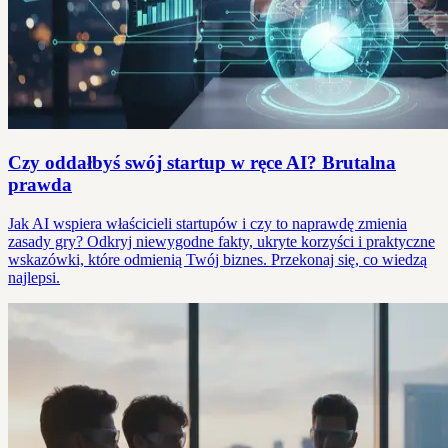
Czy oddałbyś swój startup w ręce AI? Brutalna
prawda
Jak AI wspiera właścicieli startupów i czy to naprawdę zmienia
zasady gry? Odkryj niewygodne fakty, ukryte korzyści i praktyczne
wskazówki, które odmienią Twój biznes. Przekonaj się, co wiedzą
najlepsi.