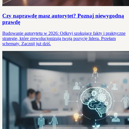
Czy naprawdę masz autorytet? Poznaj niewygodną
prawdę
Budowanie autorytetu w 2026: Odkryj szokujące fakty i praktyczne
strategie, które zrewolucjonizują twoją pozycję lidera. Przełam
schematy. Zacznij już dziś.