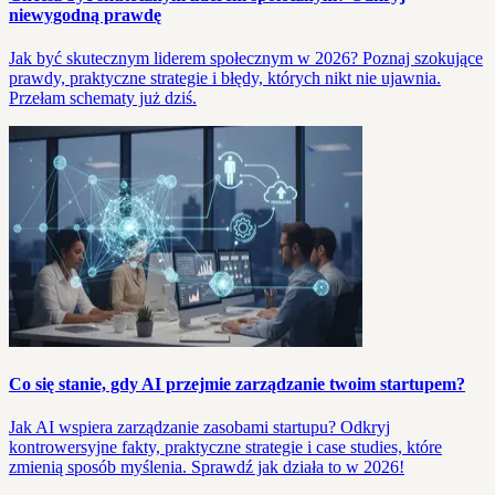
niewygodną prawdę
Jak być skutecznym liderem społecznym w 2026? Poznaj szokujące
prawdy, praktyczne strategie i błędy, których nikt nie ujawnia.
Przełam schematy już dziś.
Co się stanie, gdy AI przejmie zarządzanie twoim startupem?
Jak AI wspiera zarządzanie zasobami startupu? Odkryj
kontrowersyjne fakty, praktyczne strategie i case studies, które
zmienią sposób myślenia. Sprawdź jak działa to w 2026!