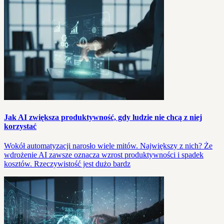
Jak AI zwiększa produktywność, gdy ludzie nie chcą z niej
korzystać
Wokół automatyzacji narosło wiele mitów. Największy z nich? Że
wdrożenie AI zawsze oznacza wzrost produktywności i spadek
kosztów. Rzeczywistość jest dużo bardz