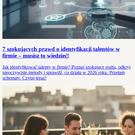
7 szokujących prawd o identyfikacji talentów w
firmie – musisz to wiedzieć!
Jak identyfikować talenty w firmie? Poznaj szokujące realia, odkryj
nieoczywiste metody i sprawdź, co działa w 2026 roku. Przełam
schematy. Czytaj teraz!