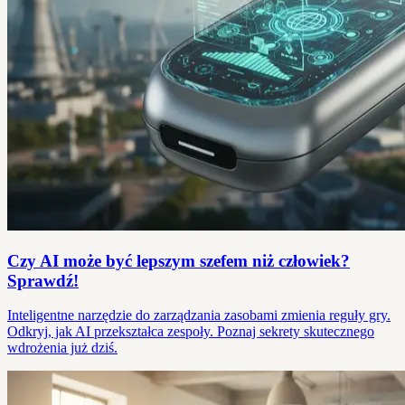
Czy AI może być lepszym szefem niż człowiek?
Sprawdź!
Inteligentne narzędzie do zarządzania zasobami zmienia reguły gry.
Odkryj, jak AI przekształca zespoły. Poznaj sekrety skutecznego
wdrożenia już dziś.