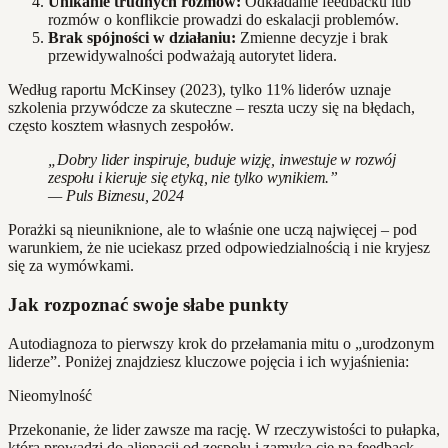
Unikanie trudnych rozmów:
Odkładanie feedbacku lub
rozmów o konflikcie prowadzi do eskalacji problemów.
Brak spójności w działaniu:
Zmienne decyzje i brak
przewidywalności podważają autorytet lidera.
Według raportu McKinsey (2023), tylko 11% liderów uznaje
szkolenia przywódcze za skuteczne – reszta uczy się na błędach,
często kosztem własnych zespołów.
„Dobry lider inspiruje, buduje wizję, inwestuje w rozwój
zespołu i kieruje się etyką, nie tylko wynikiem.”
— Puls Biznesu, 2024
Porażki są nieuniknione, ale to właśnie one uczą najwięcej – pod
warunkiem, że nie uciekasz przed odpowiedzialnością i nie kryjesz
się za wymówkami.
Jak rozpoznać swoje słabe punkty
Autodiagnoza to pierwszy krok do przełamania mitu o „urodzonym
liderze”. Poniżej znajdziesz kluczowe pojęcia i ich wyjaśnienia:
Nieomylność
Przekonanie, że lider zawsze ma rację. W rzeczywistości to pułapka,
która prowadzi do alienacji od zespołu i zamyka cię na feedback.