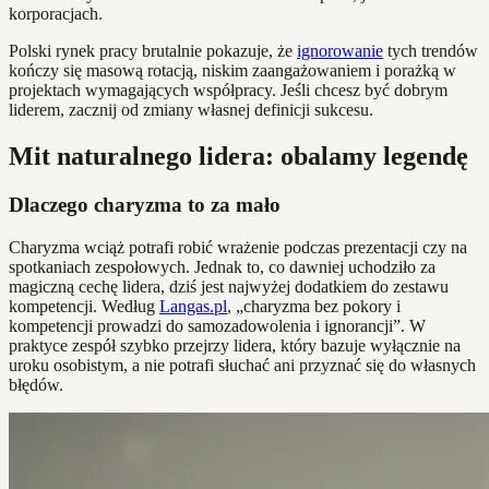
korporacjach.
Polski rynek pracy brutalnie pokazuje, że
ignorowanie
tych trendów
kończy się masową rotacją, niskim zaangażowaniem i porażką w
projektach wymagających współpracy. Jeśli chcesz być dobrym
liderem, zacznij od zmiany własnej definicji sukcesu.
Mit naturalnego lidera: obalamy legendę
Dlaczego charyzma to za mało
Charyzma wciąż potrafi robić wrażenie podczas prezentacji czy na
spotkaniach zespołowych. Jednak to, co dawniej uchodziło za
magiczną cechę lidera, dziś jest najwyżej dodatkiem do zestawu
kompetencji. Według
Langas.pl
, „charyzma bez pokory i
kompetencji prowadzi do samozadowolenia i ignorancji”. W
praktyce zespół szybko przejrzy lidera, który bazuje wyłącznie na
uroku osobistym, a nie potrafi słuchać ani przyznać się do własnych
błędów.