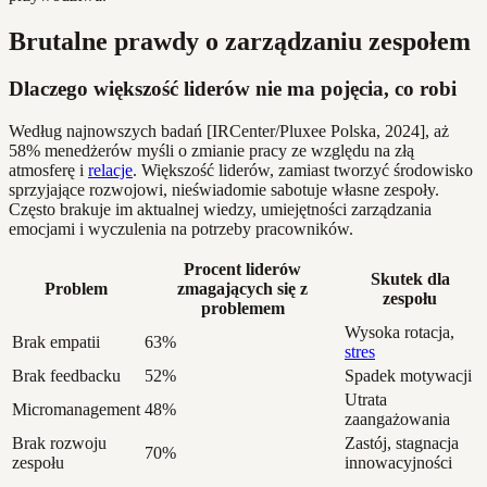
Brutalne prawdy o zarządzaniu zespołem
Dlaczego większość liderów nie ma pojęcia, co robi
Według najnowszych badań [IRCenter/Pluxee Polska, 2024], aż
58% menedżerów myśli o zmianie pracy ze względu na złą
atmosferę i
relacje
. Większość liderów, zamiast tworzyć środowisko
sprzyjające rozwojowi, nieświadomie sabotuje własne zespoły.
Często brakuje im aktualnej wiedzy, umiejętności zarządzania
emocjami i wyczulenia na potrzeby pracowników.
Procent liderów
Skutek dla
Problem
zmagających się z
zespołu
problemem
Wysoka rotacja,
Brak empatii
63%
stres
Brak feedbacku
52%
Spadek motywacji
Utrata
Micromanagement
48%
zaangażowania
Brak rozwoju
Zastój, stagnacja
70%
zespołu
innowacyjności