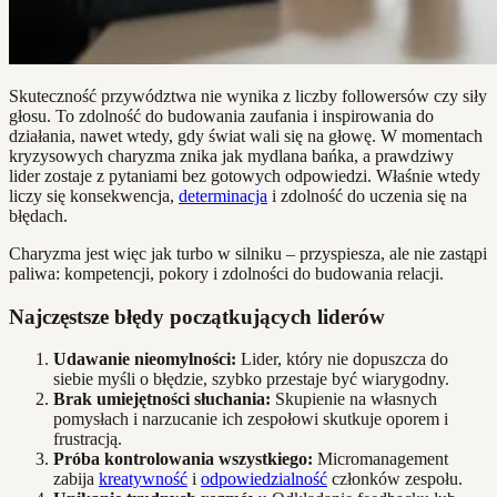
Skuteczność przywództwa nie wynika z liczby followersów czy siły
głosu. To zdolność do budowania zaufania i inspirowania do
działania, nawet wtedy, gdy świat wali się na głowę. W momentach
kryzysowych charyzma znika jak mydlana bańka, a prawdziwy
lider zostaje z pytaniami bez gotowych odpowiedzi. Właśnie wtedy
liczy się konsekwencja,
determinacja
i zdolność do uczenia się na
błędach.
Charyzma jest więc jak turbo w silniku – przyspiesza, ale nie zastąpi
paliwa: kompetencji, pokory i zdolności do budowania relacji.
Najczęstsze błędy początkujących liderów
Udawanie nieomylności:
Lider, który nie dopuszcza do
siebie myśli o błędzie, szybko przestaje być wiarygodny.
Brak umiejętności słuchania:
Skupienie na własnych
pomysłach i narzucanie ich zespołowi skutkuje oporem i
frustracją.
Próba kontrolowania wszystkiego:
Micromanagement
zabija
kreatywność
i
odpowiedzialność
członków zespołu.