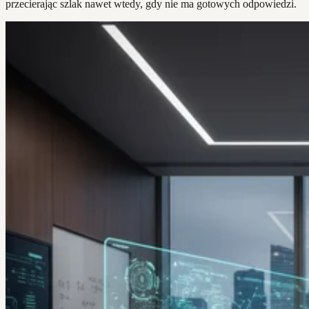
przecierając szlak nawet wtedy, gdy nie ma gotowych odpowiedzi.