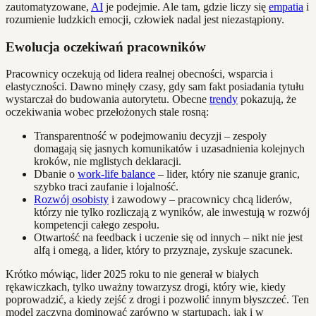
zautomatyzowane,
AI
je podejmie. Ale tam, gdzie liczy się
empatia
i
rozumienie ludzkich emocji, człowiek nadal jest niezastąpiony.
Ewolucja oczekiwań pracowników
Pracownicy oczekują od lidera realnej obecności, wsparcia i
elastyczności. Dawno minęły czasy, gdy sam fakt posiadania tytułu
wystarczał do budowania autorytetu. Obecne
trendy
pokazują, że
oczekiwania wobec przełożonych stale rosną:
Transparentność w podejmowaniu decyzji – zespoły
domagają się jasnych komunikatów i uzasadnienia kolejnych
kroków, nie mglistych deklaracji.
Dbanie o
work-life balance
– lider, który nie szanuje granic,
szybko traci zaufanie i lojalność.
Rozwój osobisty
i zawodowy – pracownicy chcą liderów,
którzy nie tylko rozliczają z wyników, ale inwestują w rozwój
kompetencji całego zespołu.
Otwartość na feedback i uczenie się od innych – nikt nie jest
alfą i omegą, a lider, który to przyznaje, zyskuje szacunek.
Krótko mówiąc, lider 2025 roku to nie generał w białych
rękawiczkach, tylko uważny towarzysz drogi, który wie, kiedy
poprowadzić, a kiedy zejść z drogi i pozwolić innym błyszczeć. Ten
model zaczyna dominować zarówno w startupach, jak i w