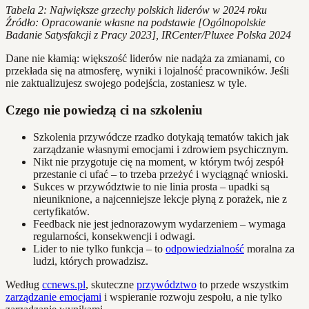
Tabela 2: Największe grzechy polskich liderów w 2024 roku
Źródło: Opracowanie własne na podstawie [Ogólnopolskie
Badanie Satysfakcji z Pracy 2023], IRCenter/Pluxee Polska 2024
Dane nie kłamią: większość liderów nie nadąża za zmianami, co
przekłada się na atmosferę, wyniki i lojalność pracowników. Jeśli
nie zaktualizujesz swojego podejścia, zostaniesz w tyle.
Czego nie powiedzą ci na szkoleniu
Szkolenia przywódcze rzadko dotykają tematów takich jak
zarządzanie własnymi emocjami i zdrowiem psychicznym.
Nikt nie przygotuje cię na moment, w którym twój zespół
przestanie ci ufać – to trzeba przeżyć i wyciągnąć wnioski.
Sukces w przywództwie to nie linia prosta – upadki są
nieuniknione, a najcenniejsze lekcje płyną z porażek, nie z
certyfikatów.
Feedback nie jest jednorazowym wydarzeniem – wymaga
regularności, konsekwencji i odwagi.
Lider to nie tylko funkcja – to
odpowiedzialność
moralna za
ludzi, których prowadzisz.
Według
ccnews.pl
, skuteczne
przywództwo
to przede wszystkim
zarządzanie emocjami
i wspieranie rozwoju zespołu, a nie tylko