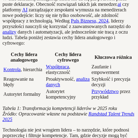
puste deklaracje. Obecność rozwiązań takich jak menedzer.
ai
czy
platformy
AI
zarządzające zespołami wymusza na menedżerach
nowe podejście: liczy się nie tylko osobowość, ale zdolność
współpracy z technologią. Według
Puls Biznesu, 2024
, liderzy
przyszłości nauczyli się korzystać z zaawansowanych narzędzi do
analizy
danych i automatyzacji, ale jednocześnie nie tracą z oczu
ludzi. Tabela poniżej zestawia cechy lidera analogowego i
cyfrowego:
Cechy lidera
Cechy lidera
Kluczowa różnica
analogowego
cyfrowego
Współpraca
,
Zaufanie i
Kontrola
, hierarchia
elastyczność
empowerment
Reagowanie na
Proaktywność,
analiza
Szybkość i precyzja
błędy
danych
decyzji
Autorytet
Przywództwo
przez
Autorytet formalny
kompetencyjny
przykład
Tabela 1: Transformacja kompetencji liderów w 2025 roku
Źródło: Opracowanie własne na podstawie
Randstad Talent Trends
2025
Technologia nie jest wrogiem lidera – to narzędzie, które podnosi
poprzeczkę i filtruje kompetencje. Tam, gdzie decyzje mogą być