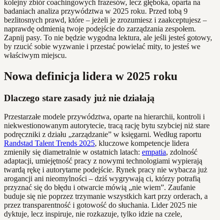
kolejny zbiór coachingowych frazesów, lecz głęboka, oparta na
badaniach analiza przywództwa w 2025 roku. Przed tobą 9
bezlitosnych prawd, które – jeżeli je zrozumiesz i zaakceptujesz –
naprawdę odmienią twoje podejście do zarządzania zespołem.
Zapnij pasy. To nie będzie wygodna lektura, ale jeśli jesteś gotowy,
by rzucić sobie wyzwanie i przestać powielać mity, to jesteś we
właściwym miejscu.
Nowa definicja lidera w 2025 roku
Dlaczego stare zasady już nie działają
Przestarzałe modele przywództwa, oparte na hierarchii, kontroli i
niekwestionowanym autorytecie, tracą rację bytu szybciej niż stare
podręczniki z działu „zarządzanie” w księgarni. Według raportu
Randstad Talent Trends 2025
, kluczowe kompetencje lidera
zmieniły się diametralnie w ostatnich latach:
empatia
, zdolność
adaptacji, umiejętność pracy z nowymi technologiami wypierają
twardą rękę i autorytarne podejście. Rynek pracy nie wybacza już
arogancji ani nieomylności – dziś wygrywają ci, którzy potrafią
przyznać się do błędu i otwarcie mówią „nie wiem”. Zaufanie
buduje się nie poprzez trzymanie wszystkich kart przy orderach, a
przez transparentność i gotowość do słuchania. Lider 2025 nie
dyktuje, lecz inspiruje, nie rozkazuje, tylko idzie na czele,