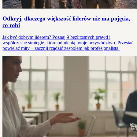
Odkryj, dlaczego większość liderów nie ma pojęcia,
co robi
Jak być dobrym liderem? Poznaj 9 bezlitosnych prawd i
współczesne strategie, które odmienią twoje przywództwo. Przestań
powielać mity – zacznij rządzić zespołem jak profesjonalista.