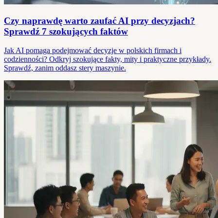
Czy naprawdę warto zaufać AI przy decyzjach?
Sprawdź 7 szokujących faktów
Jak AI pomaga podejmować decyzje w polskich firmach i
codzienności? Odkryj szokujące fakty, mity i praktyczne przykłady.
Sprawdź, zanim oddasz stery maszynie.