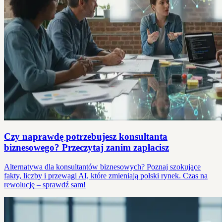
Czy naprawdę potrzebujesz konsultanta
biznesowego? Przeczytaj zanim zapłacisz
Alternatywa dla konsultantów biznesowych? Poznaj szokujące
fakty, liczby i przewagi AI, które zmieniają polski rynek. Czas na
rewolucję – sprawdź sam!