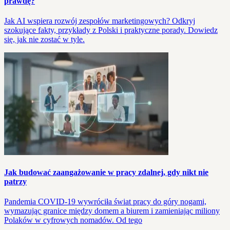
prawdę?
Jak AI wspiera rozwój zespołów marketingowych? Odkryj
szokujące fakty, przykłady z Polski i praktyczne porady. Dowiedz
się, jak nie zostać w tyle.
Jak budować zaangażowanie w pracy zdalnej, gdy nikt nie
patrzy
Pandemia COVID-19 wywróciła świat pracy do góry nogami,
wymazując granice między domem a biurem i zamieniając miliony
Polaków w cyfrowych nomadów. Od tego