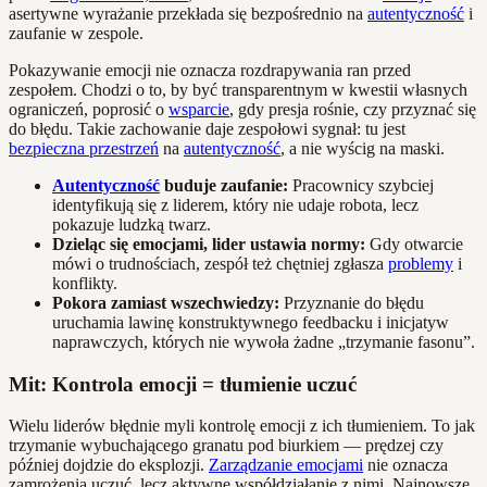
asertywne wyrażanie przekłada się bezpośrednio na
autentyczność
i
zaufanie w zespole.
Pokazywanie emocji nie oznacza rozdrapywania ran przed
zespołem. Chodzi o to, by być transparentnym w kwestii własnych
ograniczeń, poprosić o
wsparcie
, gdy presja rośnie, czy przyznać się
do błędu. Takie zachowanie daje zespołowi sygnał: tu jest
bezpieczna przestrzeń
na
autentyczność
, a nie wyścig na maski.
Autentyczność
buduje zaufanie:
Pracownicy szybciej
identyfikują się z liderem, który nie udaje robota, lecz
pokazuje ludzką twarz.
Dzieląc się emocjami, lider ustawia normy:
Gdy otwarcie
mówi o trudnościach, zespół też chętniej zgłasza
problemy
i
konflikty.
Pokora zamiast wszechwiedzy:
Przyznanie do błędu
uruchamia lawinę konstruktywnego feedbacku i inicjatyw
naprawczych, których nie wywoła żadne „trzymanie fasonu”.
Mit: Kontrola emocji = tłumienie uczuć
Wielu liderów błędnie myli kontrolę emocji z ich tłumieniem. To jak
trzymanie wybuchającego granatu pod biurkiem — prędzej czy
później dojdzie do eksplozji.
Zarządzanie emocjami
nie oznacza
zamrożenia uczuć, lecz aktywne współdziałanie z nimi. Najnowsze