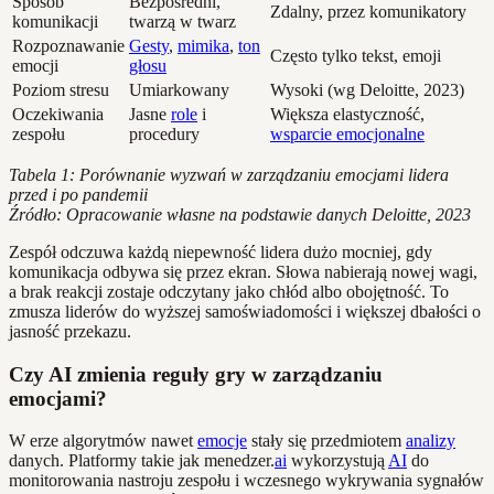
Sposób
Bezpośredni,
Zdalny, przez komunikatory
komunikacji
twarzą w twarz
Rozpoznawanie
Gesty
,
mimika
,
ton
Często tylko tekst, emoji
emocji
głosu
Poziom stresu
Umiarkowany
Wysoki (wg Deloitte, 2023)
Oczekiwania
Jasne
role
i
Większa elastyczność,
zespołu
procedury
wsparcie emocjonalne
Tabela 1: Porównanie wyzwań w zarządzaniu emocjami lidera
przed i po pandemii
Źródło: Opracowanie własne na podstawie danych Deloitte, 2023
Zespół odczuwa każdą niepewność lidera dużo mocniej, gdy
komunikacja odbywa się przez ekran. Słowa nabierają nowej wagi,
a brak reakcji zostaje odczytany jako chłód albo obojętność. To
zmusza liderów do wyższej samoświadomości i większej dbałości o
jasność przekazu.
Czy AI zmienia reguły gry w zarządzaniu
emocjami?
W erze algorytmów nawet
emocje
stały się przedmiotem
analizy
danych. Platformy takie jak menedzer.
ai
wykorzystują
AI
do
monitorowania nastroju zespołu i wczesnego wykrywania sygnałów