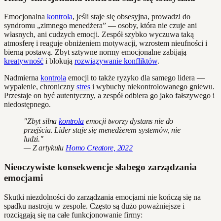
Emocjonalna
kontrola
, jeśli staje się obsesyjna, prowadzi do
syndromu „zimnego menedżera” — osoby, która nie czuje ani
własnych, ani cudzych emocji. Zespół szybko wyczuwa taką
atmosferę i reaguje obniżeniem motywacji, wzrostem nieufności i
bierną postawą. Zbyt sztywne normy emocjonalne zabijają
kreatywność
i blokują
rozwiązywanie konfliktów
.
Nadmierna
kontrola
emocji to także ryzyko dla samego lidera —
wypalenie, chroniczny
stres
i wybuchy niekontrolowanego gniewu.
Przestaje on być autentyczny, a zespół odbiera go jako fałszywego i
niedostępnego.
"Zbyt silna
kontrola
emocji tworzy dystans nie do
przejścia. Lider staje się menedżerem systemów, nie
ludzi."
— Z artykułu
Homo Creatore, 2022
Nieoczywiste konsekwencje słabego zarządzania
emocjami
Skutki niezdolności do zarządzania emocjami nie kończą się na
spadku nastroju w zespole. Często są dużo poważniejsze i
rozciągają się na całe funkcjonowanie firmy: