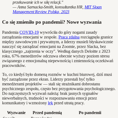
przekuwanie ich w siłę relacji."
— Anna Sarnacka-Smith, konsultantka HR,
MIT Sloan
Management Review Polska, 2023
Co się zmieniło po pandemii? Nowe wyzwania
Pandemia
COVID-19
wywróciła do góry nogami zasady
zarządzania emocjami w zespole.
Praca zdalna
rozciągnęła granice
między zawodowym i prywatnym, a liderzy musieli błyskawicznie
nauczyć się zarządzać emocjami na Zoomie, przez Slacka, bez
klasycznego „zajrzenia w oczy". Według danych Deloitte z 2023
roku, 67% menedżerów odczuwa obecnie wyższy poziom stresu
związanego z emocjonalną niepewnością i zmiennością oczekiwań
pracowników.
To, co kiedyś było domeną rozmów w kuchni biurowej, dziś musi
być zarządzone przez ekran. Liderzy przestali być tylko
menedżerami projektów — stali się strażnikami dobrostanu
psychicznego zespołu, często bez przygotowania psychologicznego.
Do najczęstszych wyzwań należą: brak jasnych sygnałów
niewerbalnych, trudności w rozpoznawaniu emocji przez
komunikatory i wzmożony
lęk
przed utratą pracy.
Wyzwanie
Przed pandemią
Po pandemii