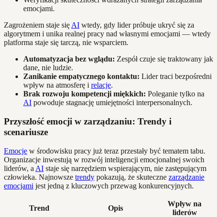
emocjami.
Zagrożeniem staje się
AI
wtedy, gdy lider próbuje ukryć się za
algorytmem i unika realnej pracy nad własnymi emocjami — wtedy
platforma staje się tarczą, nie wsparciem.
Automatyzacja bez wglądu:
Zespół czuje się traktowany jak
dane, nie ludzie.
Zanikanie empatycznego kontaktu:
Lider traci bezpośredni
wpływ na atmosferę i
relacje
.
Brak rozwoju kompetencji miękkich:
Poleganie tylko na
AI
powoduje stagnację umiejętności interpersonalnych.
Przyszłość emocji w zarządzaniu: Trendy i
scenariusze
Emocje
w środowisku pracy już teraz przestały być tematem tabu.
Organizacje inwestują w rozwój inteligencji emocjonalnej swoich
liderów, a
AI
staje się narzędziem wspierającym, nie zastępującym
człowieka. Najnowsze
trendy
pokazują, że skuteczne
zarządzanie
emocjami
jest jedną z kluczowych przewag konkurencyjnych.
Wpływ na
Trend
Opis
liderów