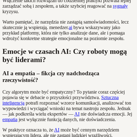
Włączenie takich rozwiązań do codziennej praktyki pozwala lepiej
zarządzać sobą i zespołem, a także szybciej reagować na
sygnały
kryzysu.
Warto pamiętać, że narzędzia nie zastąpią samoświadomości, lecz
skutecznie ją wspierają. menedzer.
ai
bywa wskazywany jako
przykład platformy, która nie tylko analizuje dane, ale i pomaga
wdrożyć konkretne strategie emocjonalne na poziomie zespołu.
Emocje w czasach AI: Czy roboty mogą
być liderami?
AI a empatia – fikcja czy nadchodząca
rzeczywistość?
Czy algorytm może być empatyczny? To pytanie coraz częściej
pojawia się w debacie o przyszłości przywództwa.
Sztuczna
inteligencja
potrafi rozpoznać wzorce komunikacji, analizować ton
wypowiedzi i wyciągać wnioski na temat nastroju zespołu. Jednak
— jak podkreśla wielu ekspertów —
AI
nie doświadcza emocji. Jej
empatia
jest wyłącznie funkcją danych, nie doświadczenia.
W praktyce oznacza to, że
AI
może być cennym narzędziem
wspierającym lidera, ale nie zastąpi ludzkiej wrażliwości,