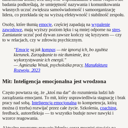
badania podkreślają, że umiejętność nazywania i komunikowania
własnych uczuć zwiększa samoświadomość i samoorganizację
lidera, co przekłada się na wyższą efektywność i stabilność zespołu.
Osoby, które tłumią
emocje
, częściej zapadają na
wypalenie
zawodowe
, mają wyższy poziom lęku i są mniej odporne na
stres
.
Zamiatanie uczuć pod dywan zawsze kończy się kryzysem — czy
to w relacjach, czy w zdrowiu psychicznym.
"
Emocje
są jak
kompas
— nie ignoruj ich, bo zgubisz
kierunek. Zarządzanie to nie tłumienie, lecz
wykorzystywanie ich energii."
— Agnieszka Wnuk, psycholożka pracy,
Manufaktura
Rozwoju, 2023
Mit: Inteligencja emocjonalna jest wrodzona
Często powtarza się, że „ktoś ma dar” do rozumienia ludzi lub
zarządzania emocjami. To mit, który usprawiedliwia stagnację i brak
pracy nad sobą.
Inteligencja emocjonalna
to kompetencja, którą
można (i trzeba) rozwijać przez całe życie. Szkolenia,
coaching
,
feedback, autorefleksja — to wszystko buduje nowe nawyki i
wzorce reagowania.
Aktualne programy rozwoju liderów coraz mocniej stawiają na