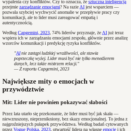
wypalenia czy konfliktów. Czy to oznacza, że
sztuczna inteligencja
przejmie
zarządzanie emocjami
? Na razie
AI
jest wsparciem —
pozwala szybciej wychwycić anomalie w przepływie pracy czy
komunikacji, ale to lider musi zareagować empatią i
autentycznością.
Według
Capgemini, 2023
, 74% liderów przyznaje, że
AI
już teraz
wspiera ich w zarządzaniu emocjami zespołu, głównie przez analizę
wzorców komunikacji i predykcję ryzyka konfliktów.
"
AI
nie zastąpi ludzkiej wrażliwości, ale stawia
poprzeczkę wyżej. Lider musi być nie tylko menedżerem
danych, lecz także mistrzem relacji."
— Z raportu Capgemini, 2023
Największe mity o emocjach w
przywództwie
Mit: Lider nie powinien pokazywać słabości
Przez lata utarło się przekonanie, że lider musi być jak skała —
niewzruszony, nieprzenikniony, bez skazy emocjonalnej. To jedna z
najgroźniejszych pułapek przywództwa. Według badań cytowanych
przez
Vogue Polska, 2023
, otwartość lidera na własne
emocje
i ich