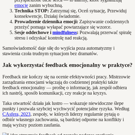
emocje
zanim wybuchną.
Technika STOP:
Zatrzymaj się, Oceń sytuację, Przewiduj
konsekwencje, Działaj świadomie.
Prowadzenie dziennika emocji:
Zapisywanie codziennych
przeżyć pomaga wyłapać powtarzające się wzorce.
Sesje oddechowe i
mindfulness
:
Pozwalają przerwać spiralę
stresu i odzyskać kontrolę nad reakcją.
Samoświadomość daje siłę do wyjścia poza automatyzmy i
stawienia czoła trudnym sytuacjom bez dramatów.
Jak wykorzystać feedback emocjonalny w praktyce?
Feedback nie kończy się na ocenie efektywności pracy. Mistrzowie
zarządzania emocjami włączają do codziennej praktyki także
feedback emocjonalny — prośbę o informację, jak zespół odbiera
ich nastrój, sposób komunikacji, czy reakcje na kryzys.
Taka otwartość działa jak lustro — wskazuje niewidoczne ślepe
punkty i pozwala szybciej wychwycić potencjalne ryzyka. Według
CAsfera, 2023
, zespoły, w których liderzy regularnie pytają o
odbiór własnego zachowania, są bardziej odporne na konflikty i
mają wyższy poziom zaufania.