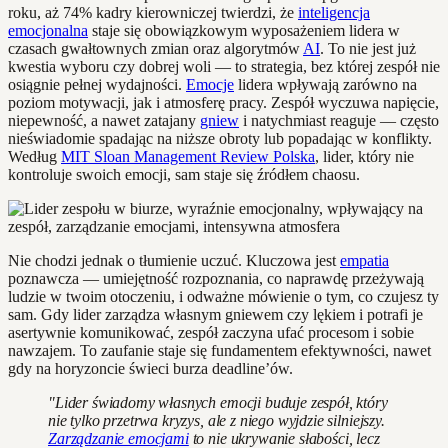
roku, aż 74% kadry kierowniczej twierdzi, że
inteligencja
emocjonalna
staje się obowiązkowym wyposażeniem lidera w
czasach gwałtownych zmian oraz algorytmów
AI
. To nie jest już
kwestia wyboru czy dobrej woli — to strategia, bez której zespół nie
osiągnie pełnej wydajności.
Emocje
lidera wpływają zarówno na
poziom motywacji, jak i atmosferę pracy. Zespół wyczuwa napięcie,
niepewność, a nawet zatajany
gniew
i natychmiast reaguje — często
nieświadomie spadając na niższe obroty lub popadając w konflikty.
Według
MIT Sloan Management Review Polska
, lider, który nie
kontroluje swoich emocji, sam staje się źródłem chaosu.
Nie chodzi jednak o tłumienie uczuć. Kluczowa jest
empatia
poznawcza — umiejętność rozpoznania, co naprawdę przeżywają
ludzie w twoim otoczeniu, i odważne mówienie o tym, co czujesz ty
sam. Gdy lider zarządza własnym gniewem czy lękiem i potrafi je
asertywnie komunikować, zespół zaczyna ufać procesom i sobie
nawzajem. To zaufanie staje się fundamentem efektywności, nawet
gdy na horyzoncie świeci burza deadline’ów.
"Lider świadomy własnych emocji buduje zespół, który
nie tylko przetrwa kryzys, ale z niego wyjdzie silniejszy.
Zarządzanie emocjami
to nie ukrywanie słabości, lecz