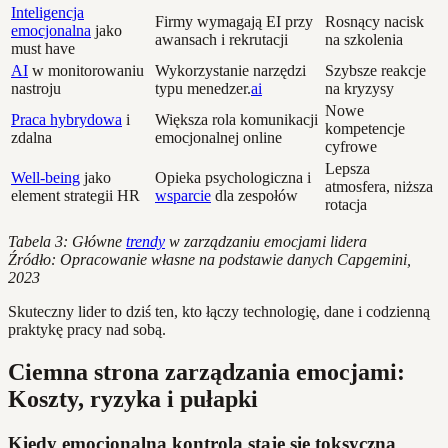
Inteligencja
Firmy wymagają EI przy
Rosnący nacisk
emocjonalna
jako
awansach i rekrutacji
na szkolenia
must have
AI
w monitorowaniu
Wykorzystanie narzędzi
Szybsze reakcje
nastroju
typu menedzer.
ai
na kryzysy
Nowe
Praca hybrydowa
i
Większa rola komunikacji
kompetencje
zdalna
emocjonalnej online
cyfrowe
Lepsza
Well-being
jako
Opieka psychologiczna i
atmosfera, niższa
element strategii HR
wsparcie
dla zespołów
rotacja
Tabela 3: Główne
trendy
w zarządzaniu emocjami lidera
Źródło: Opracowanie własne na podstawie danych Capgemini,
2023
Skuteczny lider to dziś ten, kto łączy technologię, dane i codzienną
praktykę pracy nad sobą.
Ciemna strona zarządzania emocjami:
Koszty, ryzyka i pułapki
Kiedy emocjonalna kontrola staje się toksyczna