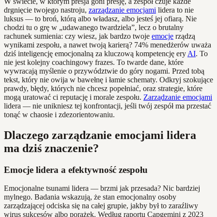
W świecie, w którym presja goni presję, a zespół czuje każde
drgnięcie twojego nastroju,
zarządzanie emocjami
lidera to nie
luksus — to broń, którą albo władasz, albo jesteś jej ofiarą. Nie
chodzi tu o grę w „udawanego twardziela”, lecz o brutalny
rachunek sumienia: czy wiesz, jak bardzo twoje
emocje
rządzą
wynikami zespołu, a nawet twoją karierą? 74% menedżerów uważa
dziś inteligencję emocjonalną za kluczową kompetencję ery
AI
. To
nie jest kolejny coachingowy frazes. To twarde dane, które
wywracają myślenie o przywództwie do góry nogami. Przed tobą
tekst, który nie owija w bawełnę i łamie schematy. Odkryj szokujące
prawdy, błędy, których nie chcesz popełniać, oraz strategie, które
mogą uratować ci reputację i morale zespołu.
Zarządzanie emocjami
lidera — nie unikniesz tej konfrontacji, jeśli twój zespół ma przestać
tonąć w chaosie i zdezorientowaniu.
Dlaczego zarządzanie emocjami lidera
ma dziś znaczenie?
Emocje lidera a efektywność zespołu
Emocjonalne tsunami lidera — brzmi jak przesada? Nic bardziej
mylnego. Badania wskazują, że stan emocjonalny osoby
zarządzającej odciska się na całej grupie, jakby był to zaraźliwy
wirus sukcesów albo porażek. Według raportu Capgemini z 2023