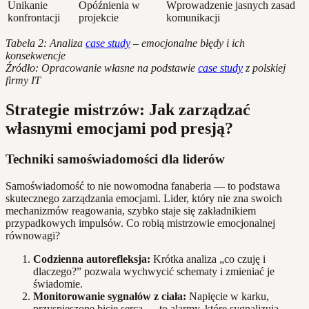
Unikanie
Opóźnienia w
Wprowadzenie jasnych zasad
konfrontacji
projekcie
komunikacji
Tabela 2: Analiza
case study
– emocjonalne błędy i ich
konsekwencje
Źródło: Opracowanie własne na podstawie
case study
z polskiej
firmy IT
Strategie mistrzów: Jak zarządzać
własnymi emocjami pod presją?
Techniki samoświadomości dla liderów
Samoświadomość to nie nowomodna fanaberia — to podstawa
skutecznego zarządzania emocjami. Lider, który nie zna swoich
mechanizmów reagowania, szybko staje się zakładnikiem
przypadkowych impulsów. Co robią mistrzowie emocjonalnej
równowagi?
Codzienna autorefleksja:
Krótka analiza „co czuję i
dlaczego?” pozwala wychwycić schematy i zmieniać je
świadomie.
Monitorowanie sygnałów z ciała:
Napięcie w karku,
przyspieszone bicie serca — to alarmy, które sygnalizują