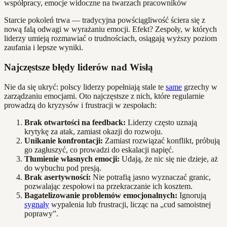
Starcie pokoleń trwa — tradycyjna powściągliwość ściera się z
nową falą odwagi w wyrażaniu emocji. Efekt? Zespoły, w których
liderzy umieją rozmawiać o trudnościach, osiągają wyższy poziom
zaufania i lepsze wyniki.
Najczęstsze błędy liderów nad Wisłą
Nie da się ukryć: polscy liderzy popełniają stale te
same
grzechy w
zarządzaniu emocjami. Oto najczęstsze z nich, które regularnie
prowadzą do kryzysów i frustracji w zespołach:
Brak otwartości na feedback:
Liderzy często uznają
krytykę za atak, zamiast okazji do rozwoju.
Unikanie konfrontacji:
Zamiast rozwiązać konflikt, próbują
go zagłuszyć, co prowadzi do eskalacji napięć.
Tłumienie własnych emocji:
Udają, że nic się nie dzieje, aż
do wybuchu pod presją.
Brak asertywności:
Nie potrafią jasno wyznaczać granic,
pozwalając zespołowi na przekraczanie ich kosztem.
Bagatelizowanie problemów emocjonalnych:
Ignorują
sygnały
wypalenia lub frustracji, licząc na „cud samoistnej
poprawy”.