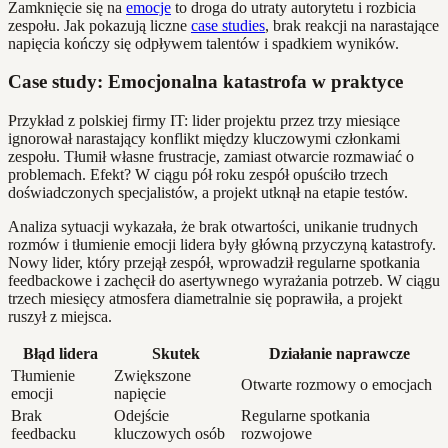
Zamknięcie się na
emocje
to droga do utraty autorytetu i rozbicia
zespołu. Jak pokazują liczne
case studies
, brak reakcji na narastające
napięcia kończy się odpływem talentów i spadkiem wyników.
Case study: Emocjonalna katastrofa w praktyce
Przykład z polskiej firmy IT: lider projektu przez trzy miesiące
ignorował narastający konflikt między kluczowymi członkami
zespołu. Tłumił własne frustracje, zamiast otwarcie rozmawiać o
problemach. Efekt? W ciągu pół roku zespół opuściło trzech
doświadczonych specjalistów, a projekt utknął na etapie testów.
Analiza sytuacji wykazała, że brak otwartości, unikanie trudnych
rozmów i tłumienie emocji lidera były główną przyczyną katastrofy.
Nowy lider, który przejął zespół, wprowadził regularne spotkania
feedbackowe i zachęcił do asertywnego wyrażania potrzeb. W ciągu
trzech miesięcy atmosfera diametralnie się poprawiła, a projekt
ruszył z miejsca.
Błąd lidera
Skutek
Działanie naprawcze
Tłumienie
Zwiększone
Otwarte rozmowy o emocjach
emocji
napięcie
Brak
Odejście
Regularne spotkania
feedbacku
kluczowych osób
rozwojowe