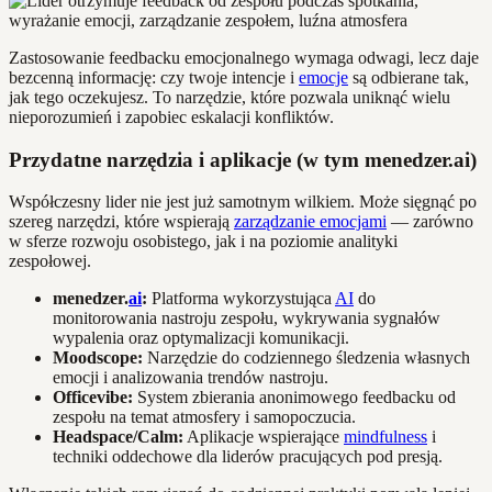
Zastosowanie feedbacku emocjonalnego wymaga odwagi, lecz daje
bezcenną informację: czy twoje intencje i
emocje
są odbierane tak,
jak tego oczekujesz. To narzędzie, które pozwala uniknąć wielu
nieporozumień i zapobiec eskalacji konfliktów.
Przydatne narzędzia i aplikacje (w tym menedzer.ai)
Współczesny lider nie jest już samotnym wilkiem. Może sięgnąć po
szereg narzędzi, które wspierają
zarządzanie emocjami
— zarówno
w sferze rozwoju osobistego, jak i na poziomie analityki
zespołowej.
menedzer.
ai
:
Platforma wykorzystująca
AI
do
monitorowania nastroju zespołu, wykrywania sygnałów
wypalenia oraz optymalizacji komunikacji.
Moodscope:
Narzędzie do codziennego śledzenia własnych
emocji i analizowania trendów nastroju.
Officevibe:
System zbierania anonimowego feedbacku od
zespołu na temat atmosfery i samopoczucia.
Headspace/Calm:
Aplikacje wspierające
mindfulness
i
techniki oddechowe dla liderów pracujących pod presją.