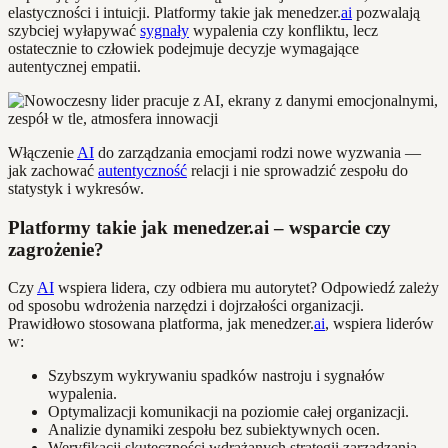
elastyczności i intuicji. Platformy takie jak menedzer.
ai
pozwalają
szybciej wyłapywać
sygnały
wypalenia czy konfliktu, lecz
ostatecznie to człowiek podejmuje decyzje wymagające
autentycznej empatii.
Włączenie
AI
do zarządzania emocjami rodzi nowe wyzwania —
jak zachować
autentyczność
relacji i nie sprowadzić zespołu do
statystyk i wykresów.
Platformy takie jak menedzer.ai – wsparcie czy
zagrożenie?
Czy
AI
wspiera lidera, czy odbiera mu autorytet? Odpowiedź zależy
od sposobu wdrożenia narzędzi i dojrzałości organizacji.
Prawidłowo stosowana platforma, jak menedzer.
ai
, wspiera liderów
w:
Szybszym wykrywaniu spadków nastroju i sygnałów
wypalenia.
Optymalizacji komunikacji na poziomie całej organizacji.
Analizie dynamiki zespołu bez subiektywnych ocen.
Weryfikacji skuteczności wdrażanych strategii zarządzania