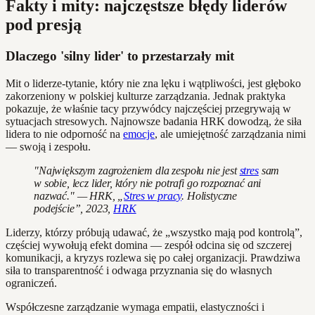
Fakty i mity: najczęstsze błędy liderów
pod presją
Dlaczego 'silny lider' to przestarzały mit
Mit o liderze-tytanie, który nie zna lęku i wątpliwości, jest głęboko
zakorzeniony w polskiej kulturze zarządzania. Jednak praktyka
pokazuje, że właśnie tacy przywódcy najczęściej przegrywają w
sytuacjach stresowych. Najnowsze badania HRK dowodzą, że siła
lidera to nie odporność na
emocje
, ale umiejętność zarządzania nimi
— swoją i zespołu.
"Największym zagrożeniem dla zespołu nie jest
stres
sam
w sobie, lecz lider, który nie potrafi go rozpoznać ani
nazwać." — HRK, „
Stres w pracy
. Holistyczne
podejście”, 2023,
HRK
Liderzy, którzy próbują udawać, że „wszystko mają pod kontrolą”,
częściej wywołują efekt domina — zespół odcina się od szczerej
komunikacji, a kryzys rozlewa się po całej organizacji. Prawdziwa
siła to transparentność i odwaga przyznania się do własnych
ograniczeń.
Współczesne zarządzanie wymaga empatii, elastyczności i