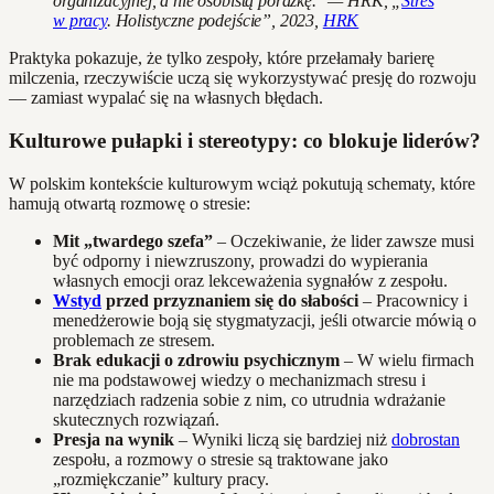
organizacyjnej, a nie osobistą porażkę." — HRK, „
Stres
w pracy
. Holistyczne podejście”, 2023,
HRK
Praktyka pokazuje, że tylko zespoły, które przełamały barierę
milczenia, rzeczywiście uczą się wykorzystywać presję do rozwoju
— zamiast wypalać się na własnych błędach.
Kulturowe pułapki i stereotypy: co blokuje liderów?
W polskim kontekście kulturowym wciąż pokutują schematy, które
hamują otwartą rozmowę o stresie:
Mit „twardego szefa”
– Oczekiwanie, że lider zawsze musi
być odporny i niewzruszony, prowadzi do wypierania
własnych emocji oraz lekceważenia sygnałów z zespołu.
Wstyd
przed przyznaniem się do słabości
– Pracownicy i
menedżerowie boją się stygmatyzacji, jeśli otwarcie mówią o
problemach ze stresem.
Brak edukacji o zdrowiu psychicznym
– W wielu firmach
nie ma podstawowej wiedzy o mechanizmach stresu i
narzędziach radzenia sobie z nim, co utrudnia wdrażanie
skutecznych rozwiązań.
Presja na wynik
– Wyniki liczą się bardziej niż
dobrostan
zespołu, a rozmowy o stresie są traktowane jako
„rozmiękczanie” kultury pracy.