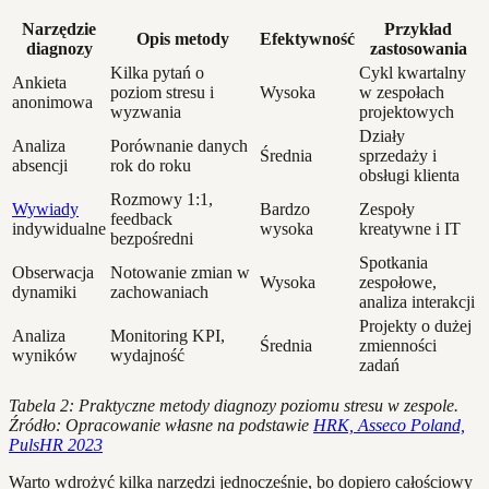
Narzędzie
Przykład
Opis metody
Efektywność
diagnozy
zastosowania
Kilka pytań o
Cykl kwartalny
Ankieta
poziom stresu i
Wysoka
w zespołach
anonimowa
wyzwania
projektowych
Działy
Analiza
Porównanie danych
Średnia
sprzedaży i
absencji
rok do roku
obsługi klienta
Rozmowy 1:1,
Wywiady
Bardzo
Zespoły
feedback
indywidualne
wysoka
kreatywne i IT
bezpośredni
Spotkania
Obserwacja
Notowanie zmian w
Wysoka
zespołowe,
dynamiki
zachowaniach
analiza interakcji
Projekty o dużej
Analiza
Monitoring KPI,
Średnia
zmienności
wyników
wydajność
zadań
Tabela 2: Praktyczne metody diagnozy poziomu stresu w zespole.
Źródło: Opracowanie własne na podstawie
HRK, Asseco Poland,
PulsHR 2023
Warto wdrożyć kilka narzędzi jednocześnie, bo dopiero całościowy