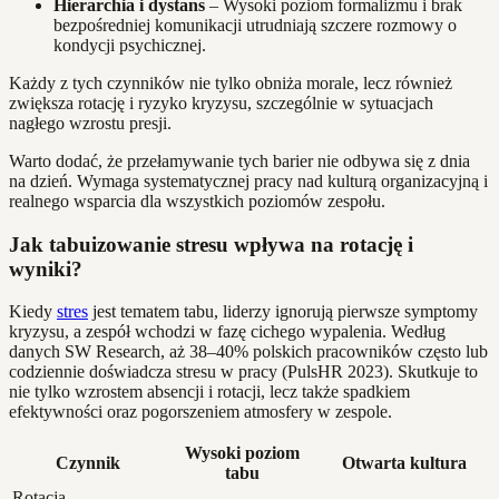
Hierarchia i dystans
– Wysoki poziom formalizmu i brak
bezpośredniej komunikacji utrudniają szczere rozmowy o
kondycji psychicznej.
Każdy z tych czynników nie tylko obniża morale, lecz również
zwiększa rotację i ryzyko kryzysu, szczególnie w sytuacjach
nagłego wzrostu presji.
Warto dodać, że przełamywanie tych barier nie odbywa się z dnia
na dzień. Wymaga systematycznej pracy nad kulturą organizacyjną i
realnego wsparcia dla wszystkich poziomów zespołu.
Jak tabuizowanie stresu wpływa na rotację i
wyniki?
Kiedy
stres
jest tematem tabu, liderzy ignorują pierwsze symptomy
kryzysu, a zespół wchodzi w fazę cichego wypalenia. Według
danych SW Research, aż 38–40% polskich pracowników często lub
codziennie doświadcza stresu w pracy (PulsHR 2023). Skutkuje to
nie tylko wzrostem absencji i rotacji, lecz także spadkiem
efektywności oraz pogorszeniem atmosfery w zespole.
Wysoki poziom
Czynnik
Otwarta kultura
tabu
Rotacja