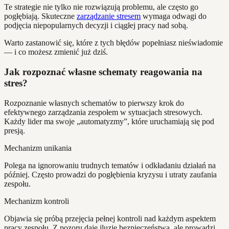
Te strategie nie tylko nie rozwiązują problemu, ale często go
pogłębiają. Skuteczne
zarządzanie stresem
wymaga odwagi do
podjęcia niepopularnych decyzji i ciągłej pracy nad sobą.
Warto zastanowić się, które z tych błędów popełniasz nieświadomie
— i co możesz zmienić już dziś.
Jak rozpoznać własne schematy reagowania na
stres?
Rozpoznanie własnych schematów to pierwszy krok do
efektywnego zarządzania zespołem w sytuacjach stresowych.
Każdy lider ma swoje „automatyzmy”, które uruchamiają się pod
presją.
Mechanizm unikania
Polega na ignorowaniu trudnych tematów i odkładaniu działań na
później. Często prowadzi do pogłębienia kryzysu i utraty zaufania
zespołu.
Mechanizm kontroli
Objawia się próbą przejęcia pełnej kontroli nad każdym aspektem
pracy zespołu. Z pozoru daje iluzję bezpieczeństwa, ale prowadzi