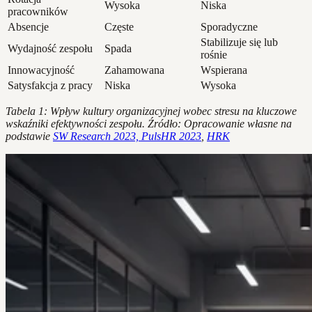
Wysoka
Niska
pracowników
Absencje
Częste
Sporadyczne
Stabilizuje się lub
Wydajność zespołu
Spada
rośnie
Innowacyjność
Zahamowana
Wspierana
Satysfakcja z pracy
Niska
Wysoka
Tabela 1: Wpływ kultury organizacyjnej wobec stresu na kluczowe
wskaźniki efektywności zespołu. Źródło: Opracowanie własne na
podstawie
SW Research 2023, PulsHR 2023
,
HRK