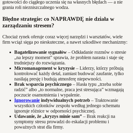
gotowości do ciągłego uczenia się na własnych błędach — a nie
grania roli niezniszczalnego wodza.
Błędne strategie: co NAPRAWDĘ nie działa w
zarządzaniu stresem?
Chociaż rynek oferuje coraz więcej narzędzi i warsztatów, wiele
firm wciąż sięga po nieskuteczne, a nawet szkodliwe mechanizmy:
Bagatelizowanie sygnałów
– Odkładanie rozmów o stresie
„na lepszy moment” sprawia, że problem narasta i staje się
trudniejszy do rozwiązania.
Micromanagement w kryzysie
– Liderzy, którzy próbują
kontrolować każdy detal, zamiast budować zaufanie, tylko
nasilają presję i budują atmosferę niepewności.
Brak wsparcia psychicznego
– Hasła typu „trzeba sobie
radzić” albo „to normalne, praca jest stresująca” wzmagają
poczucie osamotnienia i wypalenie.
Ignorowanie
indywidualnych potrzeb
– Traktowanie
wszystkich członków zespołu według jednego schematu
ignoruje różnice w odporności psychicznej.
Udawanie, że „kryzys minie sam”
– Brak reakcji na
symptomy stresu prowadzi do eskalacji problemu i
poważnych strat dla firmy.