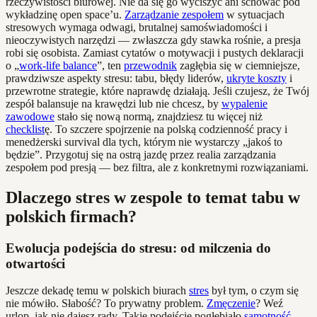
rzeczywistości biurowej. Nie da się go wyciszyć ani schować pod
wykładzinę open space’u.
Zarządzanie zespołem
w sytuacjach
stresowych wymaga odwagi, brutalnej samoświadomości i
nieoczywistych narzędzi — zwłaszcza gdy stawka rośnie, a presja
robi się osobista. Zamiast cytatów o motywacji i pustych deklaracji
o „
work-life balance
”, ten
przewodnik
zagłębia się w ciemniejsze,
prawdziwsze aspekty stresu: tabu, błędy liderów,
ukryte koszty
i
przewrotne strategie, które naprawdę działają. Jeśli czujesz, że Twój
zespół balansuje na krawędzi lub nie chcesz, by
wypalenie
zawodowe
stało się nową normą, znajdziesz tu więcej niż
checklist
ę. To szczere spojrzenie na polską codzienność pracy i
menedżerski survival dla tych, którym nie wystarczy „jakoś to
będzie”. Przygotuj się na ostrą jazdę przez realia zarządzania
zespołem pod presją — bez filtra, ale z konkretnymi rozwiązaniami.
Dlaczego stres w zespole to temat tabu w
polskich firmach?
Ewolucja podejścia do stresu: od milczenia do
otwartości
Jeszcze dekadę temu w polskich biurach
stres
był tym, o czym się
nie mówiło. Słabość? To prywatny problem.
Zmęczenie
? Weź
urlop, jak nie dajesz rady. Takie podejście pogłębiało
samotność