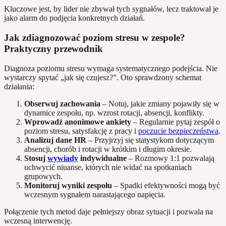
Kluczowe jest, by lider nie zbywał tych sygnałów, lecz traktował je
jako alarm do podjęcia konkretnych działań.
Jak zdiagnozować poziom stresu w zespole?
Praktyczny przewodnik
Diagnoza poziomu stresu wymaga systematycznego podejścia. Nie
wystarczy spytać „jak się czujesz?”. Oto sprawdzony schemat
działania:
Obserwuj zachowania
– Notuj, jakie zmiany pojawiły się w
dynamice zespołu, np. wzrost rotacji, absencji, konflikty.
Wprowadź anonimowe ankiety
– Regularnie pytaj zespół o
poziom stresu, satysfakcję z pracy i
poczucie bezpieczeństwa
.
Analizuj dane HR
– Przyjrzyj się statystykom dotyczącym
absencji, chorób i rotacji w krótkim i długim okresie.
Stosuj
wywiady
indywidualne
– Rozmowy 1:1 pozwalają
uchwycić niuanse, których nie widać na spotkaniach
grupowych.
Monitoruj wyniki zespołu
– Spadki efektywności mogą być
wczesnym sygnałem narastającego napięcia.
Połączenie tych metod daje pełniejszy obraz sytuacji i pozwala na
wczesną interwencję.