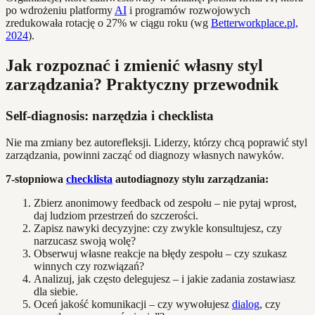
po wdrożeniu platformy
AI
i programów rozwojowych
zredukowała rotację o 27% w ciągu roku (wg
Betterworkplace.pl,
2024
).
Jak rozpoznać i zmienić własny styl
zarządzania? Praktyczny przewodnik
Self-diagnosis: narzędzia i checklista
Nie ma zmiany bez autorefleksji. Liderzy, którzy chcą poprawić styl
zarządzania, powinni zacząć od diagnozy własnych nawyków.
7-stopniowa
checklista
autodiagnozy stylu zarządzania:
Zbierz anonimowy feedback od zespołu – nie pytaj wprost,
daj ludziom przestrzeń do szczerości.
Zapisz nawyki decyzyjne: czy zwykle konsultujesz, czy
narzucasz swoją wolę?
Obserwuj własne reakcje na błędy zespołu – czy szukasz
winnych czy rozwiązań?
Analizuj, jak często delegujesz – i jakie zadania zostawiasz
dla siebie.
Oceń jakość komunikacji – czy wywołujesz
dialog
, czy