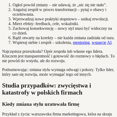
Ogłoś powód zmiany – nie udawaj, że „nic się nie stało”.
Angażuj zespół w proces transformacji – pytaj o obawy i
oczekiwania.
Wprowadzaj nowe praktyki stopniowo – unikaj rewolucji.
Mierz efekty: feedback, cele, wskaźniki.
Zachowaj konsekwencję – nowy styl musi być widoczny na
co dzień.
Bądź otwarty na korekty – nie każda zmiana zadziała od razu.
Wspieraj siebie i zespół – szkolenia,
mentoring
,
wsparcie
AI
.
Najczęstsza przeszkoda? Opór zespołu lub własne ego lidera.
Kluczem jest transparentność i gotowość do rozmowy o błędach. To
nie powód do wstydu, ale do rozwoju.
Podsumowując: zmiana stylu wymaga odwagi i pokory. Tylko lider,
który sam się rozwija, może wymagać tego od innych.
Studia przypadków: zwycięstwa i
katastrofy w polskich firmach
Kiedy zmiana stylu uratowała firmę
Przykład z życia: warszawska firma marketingowa, która na skraju