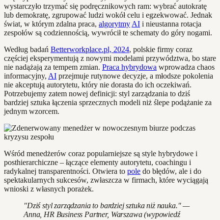
wystarczyło trzymać się podręcznikowych ram: wybrać autokratę
lub demokratę, zgrupować ludzi wokół celu i egzekwować. Jednak
świat, w którym zdalna praca,
algorytmy
AI
i nieustanna rotacja
zespołów są codziennością, wywrócił te schematy do góry nogami.
Według badań
Betterworkplace.pl, 2024
, polskie firmy coraz
częściej eksperymentują z nowymi modelami przywództwa, bo stare
nie nadążają za tempem zmian.
Praca hybrydowa
wprowadza chaos
informacyjny,
AI
przejmuje rutynowe decyzje, a młodsze pokolenia
nie akceptują autorytetu, który nie dorasta do ich oczekiwań.
Potrzebujemy zatem nowej definicji: styl zarządzania to dziś
bardziej sztuka łączenia sprzecznych modeli niż ślepe podążanie za
jednym wzorcem.
Wśród menedżerów coraz popularniejsze są style hybrydowe i
posthierarchiczne – łączące elementy autorytetu, coachingu i
radykalnej transparentności. Otwiera to
pole
do błędów, ale i do
spektakularnych sukcesów, zwłaszcza w firmach, które wyciągają
wnioski z własnych porażek.
"Dziś styl zarządzania to bardziej sztuka niż nauka." —
Anna, HR Business Partner, Warszawa (wypowiedź