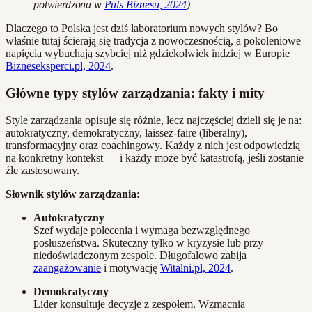
potwierdzona w
Puls Biznesu, 2024
)
Dlaczego to Polska jest dziś laboratorium nowych stylów? Bo
właśnie tutaj ścierają się tradycja z nowoczesnością, a pokoleniowe
napięcia wybuchają szybciej niż gdziekolwiek indziej w Europie
Bizneseksperci.pl, 2024
.
Główne typy stylów zarządzania: fakty i mity
Style zarządzania opisuje się różnie, lecz najczęściej dzieli się je na:
autokratyczny, demokratyczny, laissez-faire (liberalny),
transformacyjny oraz coachingowy. Każdy z nich jest odpowiedzią
na konkretny kontekst — i każdy może być katastrofą, jeśli zostanie
źle zastosowany.
Słownik stylów zarządzania:
Autokratyczny
Szef wydaje polecenia i wymaga bezwzględnego
posłuszeństwa. Skuteczny tylko w kryzysie lub przy
niedoświadczonym zespole. Długofalowo zabija
zaangażowanie
i motywację
Witalni.pl, 2024
.
Demokratyczny
Lider konsultuje decyzje z zespołem. Wzmacnia