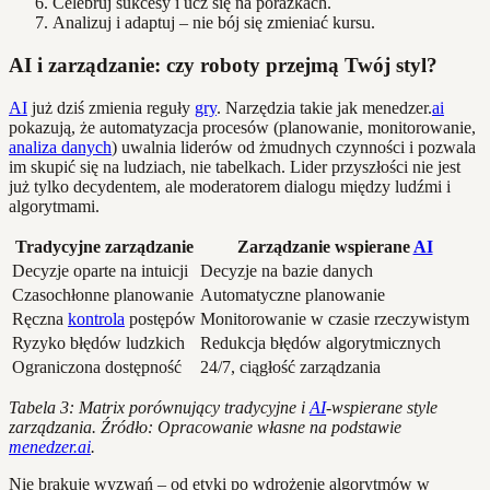
Celebruj sukcesy i ucz się na porażkach.
Analizuj i adaptuj – nie bój się zmieniać kursu.
AI i zarządzanie: czy roboty przejmą Twój styl?
AI
już dziś zmienia reguły
gry
. Narzędzia takie jak menedzer.
ai
pokazują, że automatyzacja procesów (planowanie, monitorowanie,
analiza danych
) uwalnia liderów od żmudnych czynności i pozwala
im skupić się na ludziach, nie tabelkach. Lider przyszłości nie jest
już tylko decydentem, ale moderatorem dialogu między ludźmi i
algorytmami.
Tradycyjne zarządzanie
Zarządzanie wspierane
AI
Decyzje oparte na intuicji
Decyzje na bazie danych
Czasochłonne planowanie
Automatyczne planowanie
Ręczna
kontrola
postępów
Monitorowanie w czasie rzeczywistym
Ryzyko błędów ludzkich
Redukcja błędów algorytmicznych
Ograniczona dostępność
24/7, ciągłość zarządzania
Tabela 3: Matrix porównujący tradycyjne i
AI
-wspierane style
zarządzania. Źródło: Opracowanie własne na podstawie
menedzer.ai
.
Nie brakuje wyzwań – od etyki po wdrożenie algorytmów w