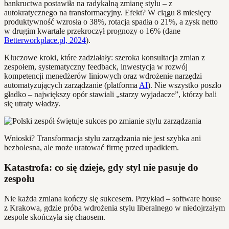
bankructwa postawiła na radykalną zmianę stylu – z
autokratycznego na transformacyjny. Efekt? W ciągu 8 miesięcy
produktywność wzrosła o 38%, rotacja spadła o 21%, a zysk netto
w drugim kwartale przekroczył prognozy o 16% (dane
Betterworkplace.pl, 2024
).
Kluczowe kroki, które zadziałały: szeroka konsultacja zmian z
zespołem, systematyczny feedback, inwestycja w rozwój
kompetencji menedżerów liniowych oraz wdrożenie narzędzi
automatyzujących zarządzanie (platforma
AI
). Nie wszystko poszło
gładko – największy opór stawiali „starzy wyjadacze”, którzy bali
się utraty władzy.
Wnioski? Transformacja stylu zarządzania nie jest szybka ani
bezbolesna, ale może uratować firmę przed upadkiem.
Katastrofa: co się dzieje, gdy styl nie pasuje do
zespołu
Nie każda zmiana kończy się sukcesem. Przykład – software house
z Krakowa, gdzie próba wdrożenia stylu liberalnego w niedojrzałym
zespole skończyła się chaosem.