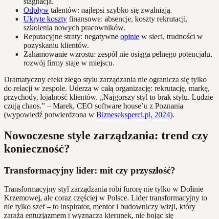
stagnacja.
Odpływ
talentów: najlepsi szybko się zwalniają.
Ukryte koszty
finansowe: absencje, koszty rekrutacji,
szkolenia nowych pracowników.
Reputacyjne straty: negatywne
opinie
w sieci, trudności w
pozyskaniu klientów.
Zahamowanie wzrostu: zespół nie osiąga pełnego potencjału,
rozwój firmy staje w miejscu.
Dramatyczny efekt złego stylu zarządzania nie ogranicza się tylko
do relacji w zespole. Uderza w całą organizację: rekrutację, markę,
przychody, lojalność klientów. „Najgorszy styl to brak stylu. Ludzie
czują chaos.” – Marek, CEO software house’u z Poznania
(wypowiedź potwierdzona w
Bizneseksperci.pl, 2024
).
Nowoczesne style zarządzania: trend czy
konieczność?
Transformacyjny lider: mit czy przyszłość?
Transformacyjny styl zarządzania robi furorę nie tylko w Dolinie
Krzemowej, ale coraz częściej w Polsce. Lider transformacyjny to
nie tylko szef – to inspirator, mentor i budowniczy wizji, który
zaraża entuzjazmem i wyznacza kierunek, nie bojąc się