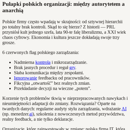
Pułapki polskich organizacji: między autorytetem a
anarchią
Polskie firmy często wpadają w skrajności: od sztywnej hierarchii
po totalny brak kontroli. Skąd to się bierze? Z historii — PRL
przyniósł kult jednego szefa, lata 90-te falę liberalizmu, a XXI wiek
chaos cyfrowy. Ekonomia i kultura jeszcze dokładają swoje trzy
grosze.
6 czerwonych flag polskiego zarządzania:
Nadmierna
kontrola
i mikrozarządzanie.
Brak jasnych procedur i reguł
gry
.
Słaba komunikacja między zespołami.
Ignorowanie
feedbacku od pracowników.
Fikcyjna „otwartość” bez realnych zmian.
Przekładanie decyzji na wieczne „potem”.
Korzenie tych problemów tkwią w nieprzepracowanych nawykach i
nieumiejętności adaptacji do zmiany. Rozwiązania? Oparte na
twardych danych: regularne audyty stylu zarządzania, wdrażanie
AI
(np. menedzer.
ai
), szkolenia z nowoczesnych metod przywództwa,
realny feedback, a nie tylko deklaracje.
Organizacje, które zainwestowały w zmianę: polska firma IT, która