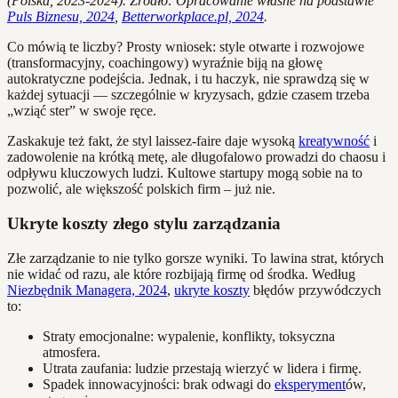
(Polska, 2023-2024). Źródło: Opracowanie własne na podstawie
Puls Biznesu, 2024
,
Betterworkplace.pl, 2024
.
Co mówią te liczby? Prosty wniosek: style otwarte i rozwojowe
(transformacyjny, coachingowy) wyraźnie biją na głowę
autokratyczne podejścia. Jednak, i tu haczyk, nie sprawdzą się w
każdej sytuacji — szczególnie w kryzysach, gdzie czasem trzeba
„wziąć ster” w swoje ręce.
Zaskakuje też fakt, że styl laissez-faire daje wysoką
kreatywność
i
zadowolenie na krótką metę, ale długofalowo prowadzi do chaosu i
odpływu kluczowych ludzi. Kultowe startupy mogą sobie na to
pozwolić, ale większość polskich firm – już nie.
Ukryte koszty złego stylu zarządzania
Złe zarządzanie to nie tylko gorsze wyniki. To lawina strat, których
nie widać od razu, ale które rozbijają firmę od środka. Według
Niezbędnik Managera, 2024
,
ukryte koszty
błędów przywódczych
to:
Straty emocjonalne: wypalenie, konflikty, toksyczna
atmosfera.
Utrata zaufania: ludzie przestają wierzyć w lidera i firmę.
Spadek innowacyjności: brak odwagi do
eksperyment
ów,