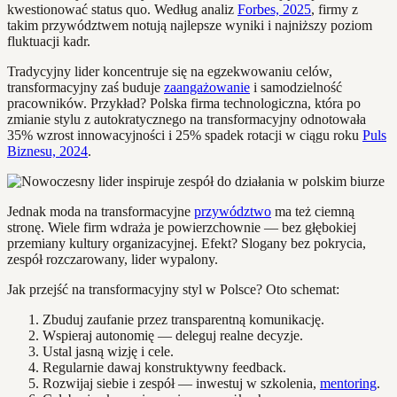
kwestionować status quo. Według analiz
Forbes, 2025
, firmy z
takim przywództwem notują najlepsze wyniki i najniższy poziom
fluktuacji kadr.
Tradycyjny lider koncentruje się na egzekwowaniu celów,
transformacyjny zaś buduje
zaangażowanie
i samodzielność
pracowników. Przykład? Polska firma technologiczna, która po
zmianie stylu z autokratycznego na transformacyjny odnotowała
35% wzrost innowacyjności i 25% spadek rotacji w ciągu roku
Puls
Biznesu, 2024
.
Jednak moda na transformacyjne
przywództwo
ma też ciemną
stronę. Wiele firm wdraża je powierzchownie — bez głębokiej
przemiany kultury organizacyjnej. Efekt? Slogany bez pokrycia,
zespół rozczarowany, lider wypalony.
Jak przejść na transformacyjny styl w Polsce? Oto schemat:
Zbuduj zaufanie przez transparentną komunikację.
Wspieraj autonomię — deleguj realne decyzje.
Ustal jasną wizję i cele.
Regularnie dawaj konstruktywny feedback.
Rozwijaj siebie i zespół — inwestuj w szkolenia,
mentoring
.