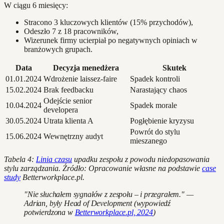
W ciągu 6 miesięcy:
Stracono 3 kluczowych klientów (15% przychodów),
Odeszło 7 z 18 pracowników,
Wizerunek firmy ucierpiał po negatywnych opiniach w
branżowych grupach.
Data
Decyzja menedżera
Skutek
01.01.2024
Wdrożenie laissez-faire
Spadek kontroli
15.02.2024
Brak feedbacku
Narastający chaos
Odejście senior
10.04.2024
Spadek morale
developera
30.05.2024
Utrata klienta A
Pogłębienie kryzysu
Powrót do stylu
15.06.2024
Wewnętrzny audyt
mieszanego
Tabela 4:
Linia czasu
upadku zespołu z powodu niedopasowania
stylu zarządzania. Źródło: Opracowanie własne na podstawie
case
study
Betterworkplace.pl.
"Nie słuchałem sygnałów z zespołu – i przegrałem." —
Adrian, były Head of Development (wypowiedź
potwierdzona w
Betterworkplace.pl, 2024
)