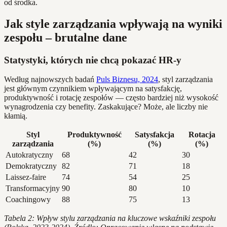
od środka.
Jak style zarządzania wpływają na wyniki
zespołu – brutalne dane
Statystyki, których nie chcą pokazać HR-y
Według najnowszych badań
Puls Biznesu, 2024
, styl zarządzania
jest głównym czynnikiem wpływającym na satysfakcję,
produktywność i rotację zespołów — często bardziej niż wysokość
wynagrodzenia czy benefity. Zaskakujące? Może, ale liczby nie
kłamią.
Styl
Produktywność
Satysfakcja
Rotacja
zarządzania
(%)
(%)
(%)
Autokratyczny
68
42
30
Demokratyczny
82
71
18
Laissez-faire
74
54
25
Transformacyjny
90
80
10
Coachingowy
88
75
13
Tabela 2: Wpływ stylu zarządzania na kluczowe wskaźniki zespołu