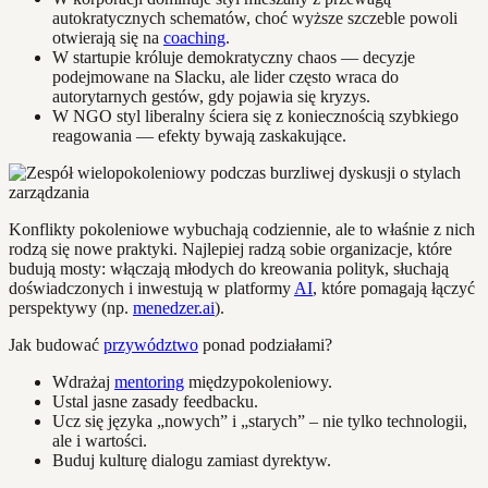
autokratycznych schematów, choć wyższe szczeble powoli
otwierają się na
coaching
.
W startupie króluje demokratyczny chaos — decyzje
podejmowane na Slacku, ale lider często wraca do
autorytarnych gestów, gdy pojawia się kryzys.
W NGO styl liberalny ściera się z koniecznością szybkiego
reagowania — efekty bywają zaskakujące.
Konflikty pokoleniowe wybuchają codziennie, ale to właśnie z nich
rodzą się nowe praktyki. Najlepiej radzą sobie organizacje, które
budują mosty: włączają młodych do kreowania polityk, słuchają
doświadczonych i inwestują w platformy
AI
, które pomagają łączyć
perspektywy (np.
menedzer.ai
).
Jak budować
przywództwo
ponad podziałami?
Wdrażaj
mentoring
międzypokoleniowy.
Ustal jasne zasady feedbacku.
Ucz się języka „nowych” i „starych” – nie tylko technologii,
ale i wartości.
Buduj kulturę dialogu zamiast dyrektyw.