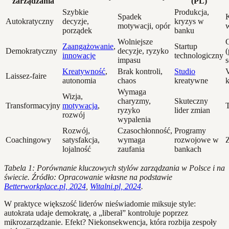
zarządzania
(PL)
Szybkie
Produkcja,
Spadek
Autokratyczny
decyzje,
kryzys w
motywacji, opór
porządek
banku
Wolniejsze
Zaangażowanie
,
Startup
Demokratyczny
decyzje, ryzyko
(
innowacje
technologiczny
impasu
s
Kreatywność
,
Brak kontroli,
Studio
V
Laissez-faire
autonomia
chaos
kreatywne
Wymaga
Wizja,
charyzmy,
Skuteczny
Transformacyjny
motywacja
,
T
ryzyko
lider zmian
rozwój
wypalenia
Rozwój,
Czasochłonność,
Programy
Coachingowy
satysfakcja,
wymaga
rozwojowe w
lojalność
zaufania
bankach
Tabela 1: Porównanie kluczowych stylów zarządzania w Polsce i na
świecie. Źródło: Opracowanie własne na podstawie
Betterworkplace.pl, 2024
,
Witalni.pl, 2024
.
W praktyce większość liderów nieświadomie miksuje style:
autokrata udaje demokratę, a „liberał” kontroluje poprzez
mikrozarządzanie. Efekt? Niekonsekwencja, która rozbija zespoły