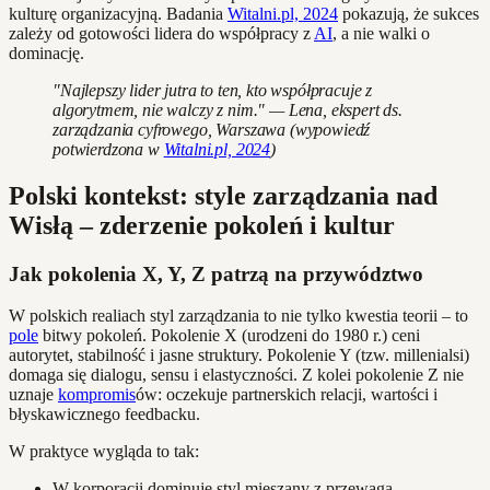
kulturę organizacyjną. Badania
Witalni.pl, 2024
pokazują, że sukces
zależy od gotowości lidera do współpracy z
AI
, a nie walki o
dominację.
"Najlepszy lider jutra to ten, kto współpracuje z
algorytmem, nie walczy z nim." — Lena, ekspert ds.
zarządzania cyfrowego, Warszawa (wypowiedź
potwierdzona w
Witalni.pl, 2024
)
Polski kontekst: style zarządzania nad
Wisłą – zderzenie pokoleń i kultur
Jak pokolenia X, Y, Z patrzą na przywództwo
W polskich realiach styl zarządzania to nie tylko kwestia teorii – to
pole
bitwy pokoleń. Pokolenie X (urodzeni do 1980 r.) ceni
autorytet, stabilność i jasne struktury. Pokolenie Y (tzw. millenialsi)
domaga się dialogu, sensu i elastyczności. Z kolei pokolenie Z nie
uznaje
kompromis
ów: oczekuje partnerskich relacji, wartości i
błyskawicznego feedbacku.
W praktyce wygląda to tak:
W korporacji dominuje styl mieszany z przewagą