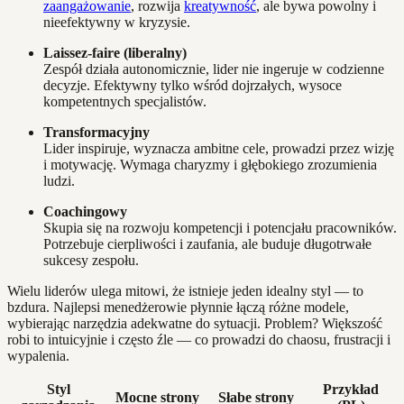
zaangażowanie
, rozwija
kreatywność
, ale bywa powolny i
nieefektywny w kryzysie.
Laissez-faire (liberalny)
Zespół działa autonomicznie, lider nie ingeruje w codzienne
decyzje. Efektywny tylko wśród dojrzałych, wysoce
kompetentnych specjalistów.
Transformacyjny
Lider inspiruje, wyznacza ambitne cele, prowadzi przez wizję
i motywację. Wymaga charyzmy i głębokiego zrozumienia
ludzi.
Coachingowy
Skupia się na rozwoju kompetencji i potencjału pracowników.
Potrzebuje cierpliwości i zaufania, ale buduje długotrwałe
sukcesy zespołu.
Wielu liderów ulega mitowi, że istnieje jeden idealny styl — to
bzdura. Najlepsi menedżerowie płynnie łączą różne modele,
wybierając narzędzia adekwatne do sytuacji. Problem? Większość
robi to intuicyjnie i często źle — co prowadzi do chaosu, frustracji i
wypalenia.
Styl
Przykład
Mocne strony
Słabe strony