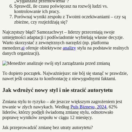
„wygłaszasz przemówienia”?
Sprawdź, ile czasu poświęcasz na rozwój ludzi vs.
kontrolowanie ich pracy.
Porównaj wyniki zespołu z Twoimi oczekiwaniami – czy są
zbieżne, czy rozjeżdżają się?
Najczęstszy błąd? Samozachwyt – liderzy przeceniają swoje
umiejętności adaptacji i podświadomie wybielają własne decyzje.
Warto skorzystać z zewnętrznych narzędzi (np. platforma
menedzer.
ai
oferuje obiektywne
analizy
stylu na podstawie realnych
danych organizacji).
To dopiero początek. Najważniejsze: nie bój się stanąć w prawdzie,
nawet jeśli oznacza to konfrontację z niewygodnymi faktami.
Jak wdrożyć nowy styl i nie stracić autorytetu
Zmiana stylu to ryzyko – ale jeszcze większym zagrożeniem jest
trwanie w złych nawykach. Według
Puls Biznesu, 2024
, 62%
liderów, którzy podjęli świadomą zmianę stylu, odnotowało
poprawę wyników zespołu w ciągu 12 miesięcy.
Jak przeprowadzić zmianę bez utraty autorytetu?