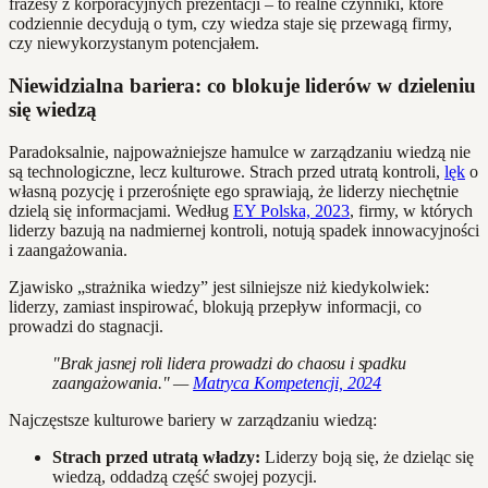
frazesy z korporacyjnych prezentacji – to realne czynniki, które
codziennie decydują o tym, czy wiedza staje się przewagą firmy,
czy niewykorzystanym potencjałem.
Niewidzialna bariera: co blokuje liderów w dzieleniu
się wiedzą
Paradoksalnie, najpoważniejsze hamulce w zarządzaniu wiedzą nie
są technologiczne, lecz kulturowe. Strach przed utratą kontroli,
lęk
o
własną pozycję i przerośnięte ego sprawiają, że liderzy niechętnie
dzielą się informacjami. Według
EY Polska, 2023
, firmy, w których
liderzy bazują na nadmiernej kontroli, notują spadek innowacyjności
i zaangażowania.
Zjawisko „strażnika wiedzy” jest silniejsze niż kiedykolwiek:
liderzy, zamiast inspirować, blokują przepływ informacji, co
prowadzi do stagnacji.
"Brak jasnej roli lidera prowadzi do chaosu i spadku
zaangażowania." —
Matryca Kompetencji, 2024
Najczęstsze kulturowe bariery w zarządzaniu wiedzą:
Strach przed utratą władzy:
Liderzy boją się, że dzieląc się
wiedzą, oddadzą część swojej pozycji.