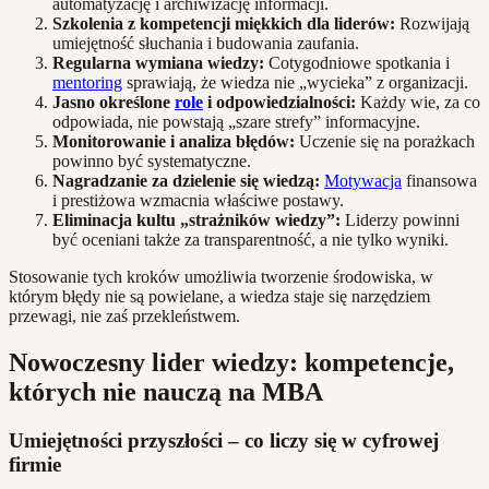
automatyzację i archiwizację informacji.
Szkolenia z kompetencji miękkich dla liderów:
Rozwijają
umiejętność słuchania i budowania zaufania.
Regularna wymiana wiedzy:
Cotygodniowe spotkania i
mentoring
sprawiają, że wiedza nie „wycieka” z organizacji.
Jasno określone
role
i odpowiedzialności:
Każdy wie, za co
odpowiada, nie powstają „szare strefy” informacyjne.
Monitorowanie i analiza błędów:
Uczenie się na porażkach
powinno być systematyczne.
Nagradzanie za dzielenie się wiedzą:
Motywacja
finansowa
i prestiżowa wzmacnia właściwe postawy.
Eliminacja kultu „strażników wiedzy”:
Liderzy powinni
być oceniani także za transparentność, a nie tylko wyniki.
Stosowanie tych kroków umożliwia tworzenie środowiska, w
którym błędy nie są powielane, a wiedza staje się narzędziem
przewagi, nie zaś przekleństwem.
Nowoczesny lider wiedzy: kompetencje,
których nie nauczą na MBA
Umiejętności przyszłości – co liczy się w cyfrowej
firmie