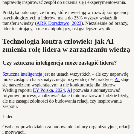
naprawdę inspirować zespół do uczenia się i eksperymentowania.
Praktyka pokazuje, że firmy, które inwestują w rozwój kompetencji
psychologicznych u liderów, mają do 25% wyższy wskaźnik
transferu wiedzy (
ARK Doradztwo, 2023
). Niezależnie od branży,
lider inspirujący, a nie manipulujący, osiąga lepsze wyniki.
Technologia kontra człowiek: jak AI
zmienia rolę lidera w zarządzaniu wiedzą
Czy sztuczna inteligencja może zastąpić lidera?
Sztuczna inteligencja
jest na ustach wszystkich – ale czy naprawdę
może zastąpić charyzmatycznego przywódcę? W praktyce,
AI
staje
się narzędziem wspierającym, a nie konkurencją dla liderów.
Według raportu
EY Polska, 2024
,
AI
pozwala automatyzować
rutynowe procesy, analizować dane i minimalizować ludzkie błędy,
ale nie zastąpi zdolności do budowania relacji czy inspirowania
zespołu.
Lider
Osoba odpowiedzialna za budowanie kultury organizacyjnej, relacji
i motywacji.