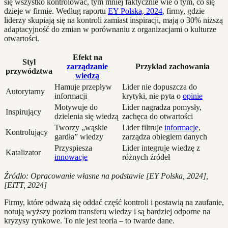
się wszystko kontrolować, tym mniej faktycznie wie o tym, co się
dzieje w firmie. Według raportu
EY Polska, 2024
, firmy, gdzie
liderzy skupiają się na kontroli zamiast inspiracji, mają o 30% niższą
adaptacyjność do zmian w porównaniu z organizacjami o kulturze
otwartości.
Efekt na
Styl
zarządzanie
Przykład zachowania
przywództwa
wiedzą
Hamuje przepływ
Lider nie dopuszcza do
Autorytarny
informacji
krytyki, nie pyta o
opinie
Motywuje do
Lider nagradza pomysły,
Inspirujący
dzielenia się wiedzą
zachęca do otwartości
Tworzy „wąskie
Lider filtruje
informacje
,
Kontrolujący
gardła” wiedzy
zarządza obiegiem danych
Przyspiesza
Lider integruje wiedzę z
Katalizator
innowacje
różnych źródeł
Źródło: Opracowanie własne na podstawie [EY Polska, 2024],
[EITT, 2024]
Firmy, które odważą się oddać część kontroli i postawią na zaufanie,
notują wyższy poziom transferu wiedzy i są bardziej odporne na
kryzysy rynkowe. To nie jest teoria – to twarde dane.