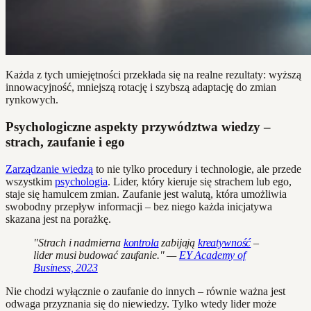
Każda z tych umiejętności przekłada się na realne rezultaty: wyższą
innowacyjność, mniejszą rotację i szybszą adaptację do zmian
rynkowych.
Psychologiczne aspekty przywództwa wiedzy –
strach, zaufanie i ego
Zarządzanie wiedzą
to nie tylko procedury i technologie, ale przede
wszystkim
psychologia
. Lider, który kieruje się strachem lub ego,
staje się hamulcem zmian. Zaufanie jest walutą, która umożliwia
swobodny przepływ informacji – bez niego każda inicjatywa
skazana jest na porażkę.
"Strach i nadmierna
kontrola
zabijają
kreatywność
–
lider musi budować zaufanie." —
EY Academy of
Business, 2023
Nie chodzi wyłącznie o zaufanie do innych – równie ważna jest
odwaga przyznania się do niewiedzy. Tylko wtedy lider może