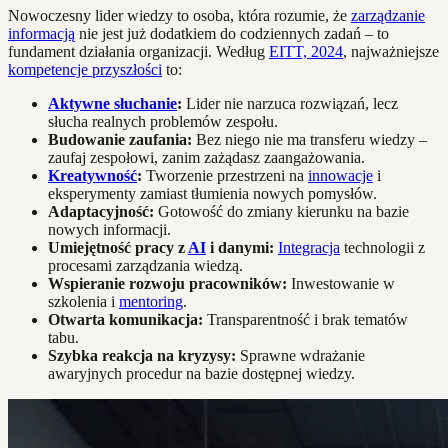
Nowoczesny lider wiedzy to osoba, która rozumie, że
zarządzanie
informacją
nie jest już dodatkiem do codziennych zadań – to
fundament działania organizacji. Według
EITT, 2024
, najważniejsze
kompetencje przyszłości
to:
Aktywne słuchanie
:
Lider nie narzuca rozwiązań, lecz
słucha realnych problemów zespołu.
Budowanie zaufania:
Bez niego nie ma transferu wiedzy –
zaufaj zespołowi, zanim zażądasz zaangażowania.
Kreatywność
:
Tworzenie przestrzeni na
innowacje
i
eksperymenty zamiast tłumienia nowych pomysłów.
Adaptacyjność:
Gotowość do zmiany kierunku na bazie
nowych informacji.
Umiejętność pracy z
AI
i danymi:
Integracja
technologii z
procesami zarządzania wiedzą.
Wspieranie rozwoju pracowników:
Inwestowanie w
szkolenia i
mentoring
.
Otwarta komunikacja:
Transparentność i brak tematów
tabu.
Szybka reakcja na kryzysy:
Sprawne wdrażanie
awaryjnych procedur na bazie dostępnej wiedzy.