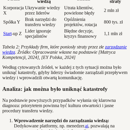
wiedzą
straty
Korporacja
Ukrywanie wiedzy
Utrata klientów,
2 mln zł
X
przez liderów
powielone błędy
Brak narzędzi do
Opóźnienia
Spółka Y
800 tys. zł
transferu wiedzy
projektów, rotacja
Lider ignoruje
Błędne decyzje,
Start
-up Z
1,1 mln zł
specjalistów
kryzys finansowy
Tabela 2: Przykłady firm, które poniosły straty przez złe
zarządzanie
wiedzą
. Źródło: Opracowanie własne na podstawie [Matryca
Kompetencji, 2024], [EY Polska, 2024]
Według cytowanych źródeł, w każdej z tych sytuacji można było
uniknąć katastrofy, gdyby liderzy świadomie zarządzali przepływem
wiedzy i wprowadzili otwartą komunikację.
Analiza: jak można było uniknąć katastrofy
Na podstawie powyższych przypadków wyłania się klarowna
diagnoza: priorytetem powinna być kultura otwartości i jasne
procedury transferu wiedzy.
Wprowadzenie narzędzi do zarządzania wiedzą:
Dedykowane platformy, np. menedzer.
ai
, pozwalają na