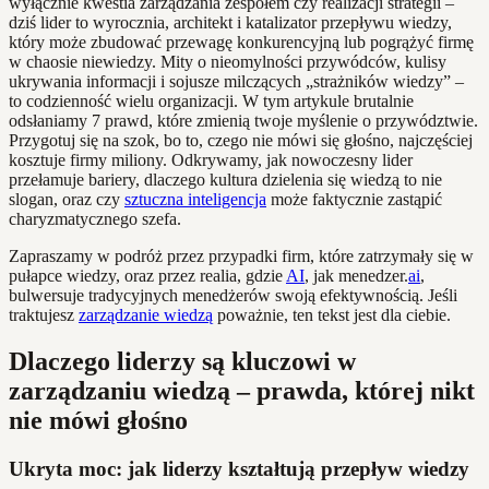
wyłącznie kwestia zarządzania zespołem czy realizacji strategii –
dziś lider to wyrocznia, architekt i katalizator przepływu wiedzy,
który może zbudować przewagę konkurencyjną lub pogrążyć firmę
w chaosie niewiedzy. Mity o nieomylności przywódców, kulisy
ukrywania informacji i sojusze milczących „strażników wiedzy” –
to codzienność wielu organizacji. W tym artykule brutalnie
odsłaniamy 7 prawd, które zmienią twoje myślenie o przywództwie.
Przygotuj się na szok, bo to, czego nie mówi się głośno, najczęściej
kosztuje firmy miliony. Odkrywamy, jak nowoczesny lider
przełamuje bariery, dlaczego kultura dzielenia się wiedzą to nie
slogan, oraz czy
sztuczna inteligencja
może faktycznie zastąpić
charyzmatycznego szefa.
Zapraszamy w podróż przez przypadki firm, które zatrzymały się w
pułapce wiedzy, oraz przez realia, gdzie
AI
, jak menedzer.
ai
,
bulwersuje tradycyjnych menedżerów swoją efektywnością. Jeśli
traktujesz
zarządzanie wiedzą
poważnie, ten tekst jest dla ciebie.
Dlaczego liderzy są kluczowi w
zarządzaniu wiedzą – prawda, której nikt
nie mówi głośno
Ukryta moc: jak liderzy kształtują przepływ wiedzy