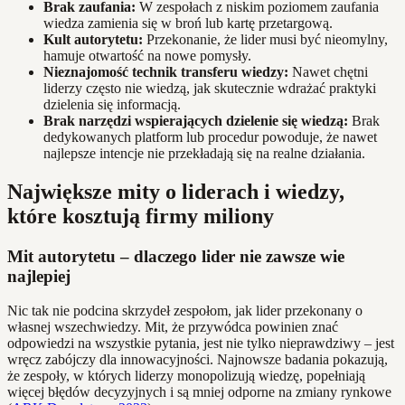
Brak zaufania:
W zespołach z niskim poziomem zaufania
wiedza zamienia się w broń lub kartę przetargową.
Kult autorytetu:
Przekonanie, że lider musi być nieomylny,
hamuje otwartość na nowe pomysły.
Nieznajomość technik transferu wiedzy:
Nawet chętni
liderzy często nie wiedzą, jak skutecznie wdrażać praktyki
dzielenia się informacją.
Brak narzędzi wspierających dzielenie się wiedzą:
Brak
dedykowanych platform lub procedur powoduje, że nawet
najlepsze intencje nie przekładają się na realne działania.
Największe mity o liderach i wiedzy,
które kosztują firmy miliony
Mit autorytetu – dlaczego lider nie zawsze wie
najlepiej
Nic tak nie podcina skrzydeł zespołom, jak lider przekonany o
własnej wszechwiedzy. Mit, że przywódca powinien znać
odpowiedzi na wszystkie pytania, jest nie tylko nieprawdziwy – jest
wręcz zabójczy dla innowacyjności. Najnowsze badania pokazują,
że zespoły, w których liderzy monopolizują wiedzę, popełniają
więcej błędów decyzyjnych i są mniej odporne na zmiany rynkowe