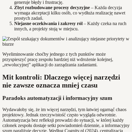
generuje błędy i frustrację.
Zbyt rozbudowane procesy decyzyjne
– Każda decyzja
wymaga akceptacji kilku osób, co wydłuża realizację nawet
prostych zadań.
Niejasne oczekiwania i zakresy ról
– Każdy czeka na ruch
innych, a projekty stoją w miejscu.
Wyeliminowanie choćby jednego z tych punktów może
przyspieszyć pracę zespołu bardziej niż wdrożenie kolejnej,
„rewolucyjnej” aplikacji do zarządzania zadaniami.
Mit kontroli: Dlaczego więcej narzędzi
nie zawsze oznacza mniej czasu
Paradoks automatyzacji i informacyjny szum
Wydawałoby się, że im więcej narzędzi, tym łatwiej ogarnąć chaos
projektowy. Jednak rzeczywistość często wygląda odwrotnie.
Automatyzacja bez refleksji prowadzi do sytuacji, w której każdy
członek zespołu dostaje setki powiadomień dziennie, a informacyjny
szum paraliżuje decyzje. Według Cognity.pl (2024), centralizacja