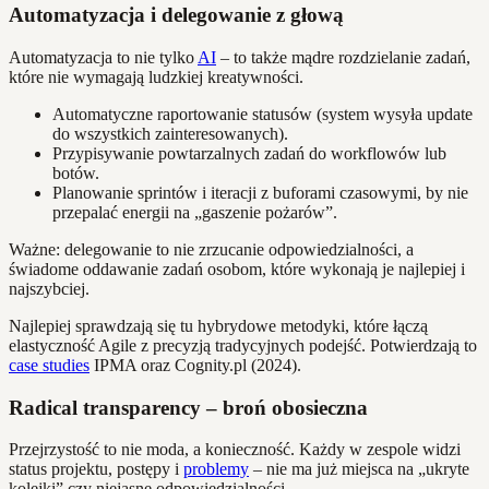
Automatyzacja i delegowanie z głową
Automatyzacja to nie tylko
AI
– to także mądre rozdzielanie zadań,
które nie wymagają ludzkiej kreatywności.
Automatyczne raportowanie statusów (system wysyła update
do wszystkich zainteresowanych).
Przypisywanie powtarzalnych zadań do workflowów lub
botów.
Planowanie sprintów i iteracji z buforami czasowymi, by nie
przepalać energii na „gaszenie pożarów”.
Ważne: delegowanie to nie zrzucanie odpowiedzialności, a
świadome oddawanie zadań osobom, które wykonają je najlepiej i
najszybciej.
Najlepiej sprawdzają się tu hybrydowe metodyki, które łączą
elastyczność Agile z precyzją tradycyjnych podejść. Potwierdzają to
case studies
IPMA oraz Cognity.pl (2024).
Radical transparency – broń obosieczna
Przejrzystość to nie moda, a konieczność. Każdy w zespole widzi
status projektu, postępy i
problemy
– nie ma już miejsca na „ukryte
kolejki” czy niejasne odpowiedzialności.