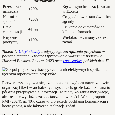
zarządzania
Przestarzałe
Ręczna synchronizacja zadań
+20%
narzędzia
w Excelu
Nadmiar
Cotygodniowe statusówki bez
+25%
spotkań
agendy
Brak
Szukanie dokumentów na
+15%
centralizacji
kilku platformach
Niejasne
Wielokrotne zmiany zakresu
+10%
priorytety
zadań
Tabela 1:
Ukryte koszty
tradycyjnego zarządzania projektami w
polskich realiach. Źródło: Opracowanie własne na podstawie
Harvard Business Review, 2023 oraz
case studies
polskich firm IT
Pierwsza rysa pojawia się już na poziomie wyboru narzędzi – wiele
organizacji tkwi w archaicznych systemach, gdzie każda zmiana to
pół dnia przepisywania informacji. To nie tylko zabija motywację,
ale i realnie wydłuża czas dostarczania wartości. Według raportu
PMI (2024), aż 40% czasu w projektach pochłania komunikacja i
koordynacja, a nie faktyczna realizacja zadań.