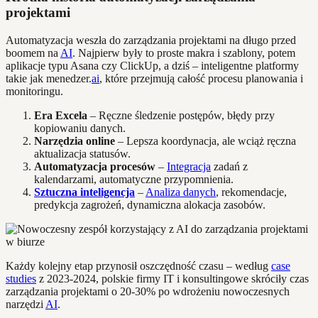
projektami
Automatyzacja weszła do zarządzania projektami na długo przed
boomem na
AI
. Najpierw były to proste makra i szablony, potem
aplikacje typu Asana czy ClickUp, a dziś – inteligentne platformy
takie jak menedzer.
ai
, które przejmują całość procesu planowania i
monitoringu.
Era Excela
– Ręczne śledzenie postępów, błędy przy
kopiowaniu danych.
Narzędzia online
– Lepsza koordynacja, ale wciąż ręczna
aktualizacja statusów.
Automatyzacja procesów
–
Integracja
zadań z
kalendarzami, automatyczne przypomnienia.
Sztuczna inteligencja
–
Analiza danych
, rekomendacje,
predykcja zagrożeń, dynamiczna alokacja zasobów.
Każdy kolejny etap przynosił oszczędność czasu – według
case
studies
z 2023-2024, polskie firmy IT i konsultingowe skróciły czas
zarządzania projektami o 20-30% po wdrożeniu nowoczesnych
narzędzi
AI
.