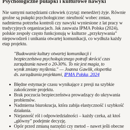
Psychologiczne pułapki i kulturowe nawyki
Nie samymi narzędziami człowiek (czytaj: menedżer) żyje. Równie
groźne są pułapki psychologiczne: nieufność wobec zmian,
nadmierna potrzeba kontroli czy nawyki wyniesione z lat pracy w
tradycyjnych organizacjach. Jak zauważa IPMA Polska (2024),
polskie zespoły często funkcjonują w kulturze „przykrywania”
niepowodzeń i unikania otwartej komunikacji, co wydłuża każdy
etap projektu.
"Budowanie kultury otwartej komunikacji i
bezpieczeństwa psychologicznego potrafi skrócić czas
zarządzania nawet o 20-30%. To nie jest magia, to
wynik zmiany myślenia." — Joanna Gawlik, ekspertka
ds. zarządzania projektami,
IPMA Polska, 2024
Błędne estymacje czasu wynikające z presji na szybkie
zakończenie projektu.
Brak poczucia bezpieczeństwa prowadzący do ukrywania
problemów.
Nadmierna biurokracja, która zabija elastyczność i szybkość
działania.
Niejasność ról i odpowiedzialności – każdy czeka, aż ktoś
„główny” podejmie decyzję.
Opór przed zmianą narzędzi czy metod – nawet jeśli obecne