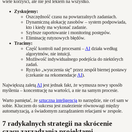
wiele korzyści, ale nie jest lekiem na wszystko.
Zyskujemy:
Oszczędność czasu na powtarzalnych zadaniach.
Dynamiczną alokację zasobów – system podpowiada,
kto i kiedy ma wykonać zadanie.
Szybsze raportowanie i monitoring postępów.
Eliminację rutynowych błędów.
Tracimy:
Część kontroli nad procesami –
AI
działa według
algorytmów, nie intuicji.
Możliwość indywidualnego podejścia do niektórych
zadań.
Ryzyko „wyuczenia się” przez zespół biernej postawy
(czekanie na rekomendacje
AI
).
Największą zaletą
AI
jest jednak fakt, że wymusza nowy sposób
myślenia – koncentrację na wartości, a nie na samym procesie.
Warto pamiętać, że
sztuczna inteligencja
to narzędzie, nie cel sam w
sobie. Kluczem do sukcesu jest znalezienie równowagi między
automatyzacją, a świadomym zarządzaniem relacjami w zespole.
7 radykalnych strategii na skrócenie
czasu zarządzania projektami