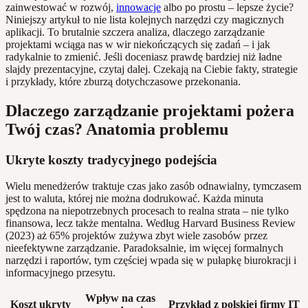
zainwestować w rozwój,
innowacje
albo po prostu – lepsze życie?
Niniejszy artykuł to nie lista kolejnych narzędzi czy magicznych
aplikacji. To brutalnie szczera analiza, dlaczego zarządzanie
projektami wciąga nas w wir niekończących się zadań – i jak
radykalnie to zmienić. Jeśli doceniasz prawdę bardziej niż ładne
slajdy prezentacyjne, czytaj dalej. Czekają na Ciebie fakty, strategie
i przykłady, które zburzą dotychczasowe przekonania.
Dlaczego zarządzanie projektami pożera
Twój czas? Anatomia problemu
Ukryte koszty tradycyjnego podejścia
Wielu menedżerów traktuje czas jako zasób odnawialny, tymczasem
jest to waluta, której nie można dodrukować. Każda minuta
spędzona na niepotrzebnych procesach to realna strata – nie tylko
finansowa, lecz także mentalna. Według Harvard Business Review
(2023) aż 65% projektów zużywa zbyt wiele zasobów przez
nieefektywne zarządzanie. Paradoksalnie, im więcej formalnych
narzędzi i raportów, tym częściej wpada się w pułapkę biurokracji i
informacyjnego przesytu.
Wpływ na czas
Koszt ukryty
Przykład z polskiej firmy IT