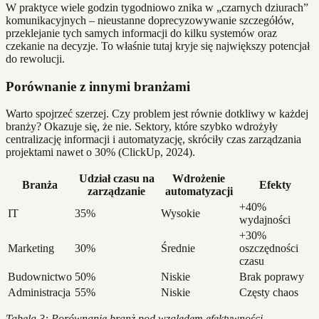
W praktyce wiele godzin tygodniowo znika w „czarnych dziurach”
komunikacyjnych – nieustanne doprecyzowywanie szczegółów,
przeklejanie tych samych informacji do kilku systemów oraz
czekanie na decyzje. To właśnie tutaj kryje się największy potencjał
do rewolucji.
Porównanie z innymi branżami
Warto spojrzeć szerzej. Czy problem jest równie dotkliwy w każdej
branży? Okazuje się, że nie. Sektory, które szybko wdrożyły
centralizację informacji i automatyzację, skróciły czas zarządzania
projektami nawet o 30% (ClickUp, 2024).
Udział czasu na
Wdrożenie
Branża
Efekty
zarządzanie
automatyzacji
+40%
IT
35%
Wysokie
wydajności
+30%
Marketing
30%
Średnie
oszczędności
czasu
Budownictwo
50%
Niskie
Brak poprawy
Administracja
55%
Niskie
Częsty chaos
Tabela 3: Porównanie branż pod względem efektywności