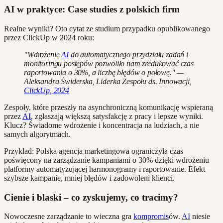
AI w praktyce: Case studies z polskich firm
Realne wyniki? Oto cytat ze studium przypadku opublikowanego
przez ClickUp w 2024 roku:
"Wdrożenie
AI
do automatycznego przydziału zadań i
monitoringu postępów pozwoliło nam zredukować czas
raportowania o 30%, a liczbę błędów o połowę." —
Aleksandra Świderska, Liderka Zespołu ds. Innowacji,
ClickUp, 2024
Zespoły, które przeszły na asynchroniczną komunikację wspieraną
przez
AI
, zgłaszają większą satysfakcję z pracy i lepsze wyniki.
Klucz? Świadome wdrożenie i koncentracja na ludziach, a nie
samych algorytmach.
Przykład: Polska agencja marketingowa ograniczyła czas
poświęcony na zarządzanie kampaniami o 30% dzięki wdrożeniu
platformy automatyzującej harmonogramy i raportowanie. Efekt –
szybsze kampanie, mniej błędów i zadowoleni klienci.
Cienie i blaski – co zyskujemy, co tracimy?
Nowoczesne zarządzanie to wieczna gra
kompromis
ów.
AI
niesie