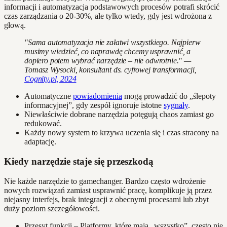
informacji i automatyzacja podstawowych procesów potrafi skrócić
czas zarządzania o 20-30%, ale tylko wtedy, gdy jest wdrożona z
głową.
"Sama automatyzacja nie załatwi wszystkiego. Najpierw
musimy wiedzieć, co naprawdę chcemy usprawnić, a
dopiero potem wybrać narzędzie – nie odwrotnie." —
Tomasz Wysocki, konsultant ds. cyfrowej transformacji,
Cognity.pl, 2024
Automatyczne
powiadomienia
mogą prowadzić do „ślepoty
informacyjnej”, gdy zespół ignoruje istotne
sygnały
.
Niewłaściwie dobrane narzędzia potęgują chaos zamiast go
redukować.
Każdy nowy system to krzywa uczenia się i czas stracony na
adaptację.
Kiedy narzędzie staje się przeszkodą
Nie każde narzędzie to gamechanger. Bardzo często wdrożenie
nowych rozwiązań zamiast usprawnić pracę, komplikuje ją przez
niejasny interfejs, brak integracji z obecnymi procesami lub zbyt
duży poziom szczegółowości.
Przesyt funkcji – Platformy, które mają „wszystko”, często nie