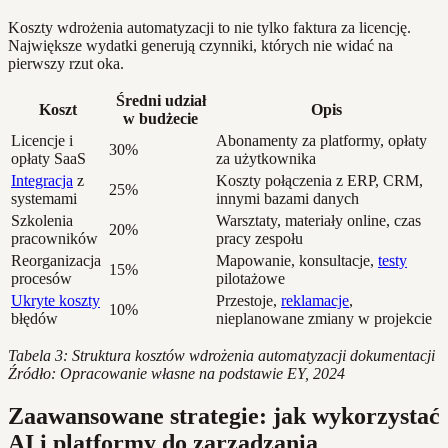
Koszty wdrożenia automatyzacji to nie tylko faktura za licencję.
Największe wydatki generują czynniki, których nie widać na
pierwszy rzut oka.
Średni udział
Koszt
Opis
w budżecie
Licencje i
Abonamenty za platformy, opłaty
30%
opłaty SaaS
za użytkownika
Integracja
z
Koszty połączenia z ERP, CRM,
25%
systemami
innymi bazami danych
Szkolenia
Warsztaty, materiały online, czas
20%
pracowników
pracy zespołu
Reorganizacja
Mapowanie, konsultacje,
testy
15%
procesów
pilotażowe
Ukryte koszty
Przestoje,
reklamacje
,
10%
błędów
nieplanowane zmiany w projekcie
Tabela 3: Struktura kosztów wdrożenia automatyzacji dokumentacji
Źródło: Opracowanie własne na podstawie EY, 2024
Zaawansowane strategie: jak wykorzystać
AI i platformy do zarządzania