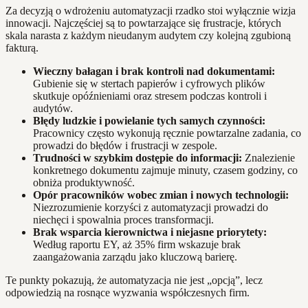
Za decyzją o wdrożeniu automatyzacji rzadko stoi wyłącznie wizja
innowacji. Najczęściej są to powtarzające się frustracje, których
skala narasta z każdym nieudanym audytem czy kolejną zgubioną
fakturą.
Wieczny bałagan i brak kontroli nad dokumentami:
Gubienie się w stertach papierów i cyfrowych plików
skutkuje opóźnieniami oraz stresem podczas kontroli i
audytów.
Błędy ludzkie i powielanie tych samych czynności:
Pracownicy często wykonują ręcznie powtarzalne zadania, co
prowadzi do błędów i frustracji w zespole.
Trudności w szybkim dostępie do informacji:
Znalezienie
konkretnego dokumentu zajmuje minuty, czasem godziny, co
obniża produktywność.
Opór pracowników wobec zmian i nowych technologii:
Niezrozumienie korzyści z automatyzacji prowadzi do
niechęci i spowalnia proces transformacji.
Brak wsparcia kierownictwa i niejasne priorytety:
Według raportu EY, aż 35% firm wskazuje brak
zaangażowania zarządu jako kluczową barierę.
Te punkty pokazują, że automatyzacja nie jest „opcją”, lecz
odpowiedzią na rosnące wyzwania współczesnych firm.