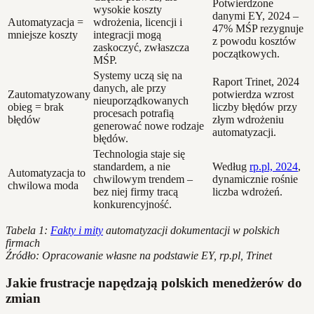
Potwierdzone
wysokie koszty
danymi EY, 2024 –
Automatyzacja =
wdrożenia, licencji i
47% MŚP rezygnuje
mniejsze koszty
integracji mogą
z powodu kosztów
zaskoczyć, zwłaszcza
początkowych.
MŚP.
Systemy uczą się na
Raport Trinet, 2024
danych, ale przy
Zautomatyzowany
potwierdza wzrost
nieuporządkowanych
obieg = brak
liczby błędów przy
procesach potrafią
błędów
złym wdrożeniu
generować nowe rodzaje
automatyzacji.
błędów.
Technologia staje się
standardem, a nie
Według
rp.pl, 2024
,
Automatyzacja to
chwilowym trendem –
dynamicznie rośnie
chwilowa moda
bez niej firmy tracą
liczba wdrożeń.
konkurencyjność.
Tabela 1:
Fakty i mity
automatyzacji dokumentacji w polskich
firmach
Źródło: Opracowanie własne na podstawie EY, rp.pl, Trinet
Jakie frustracje napędzają polskich menedżerów do
zmian