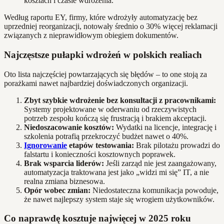
kosztach i czasie wdrożenia.
Według raportu EY, firmy, które wdrożyły automatyzację bez
uprzedniej reorganizacji, notowały średnio o 30% więcej reklamacji
związanych z nieprawidłowym obiegiem dokumentów.
Najczęstsze pułapki wdrożeń w polskich realiach
Oto lista najczęściej powtarzających się błędów – to one stoją za
porażkami nawet najbardziej doświadczonych organizacji.
Zbyt szybkie wdrożenie bez konsultacji z pracownikami:
Systemy projektowane w oderwaniu od rzeczywistych
potrzeb zespołu kończą się frustracją i brakiem akceptacji.
Niedoszacowanie kosztów:
Wydatki na licencje, integrację i
szkolenia potrafią przekroczyć budżet nawet o 40%.
Ignorowanie
etapów testowania:
Brak pilotażu prowadzi do
falstartu i konieczności kosztownych poprawek.
Brak wsparcia liderów:
Jeśli zarząd nie jest zaangażowany,
automatyzacja traktowana jest jako „widzi mi się” IT, a nie
realna zmiana biznesowa.
Opór wobec zmian:
Niedostateczna komunikacja powoduje,
że nawet najlepszy system staje się wrogiem użytkowników.
Co naprawdę kosztuje najwięcej w 2025 roku