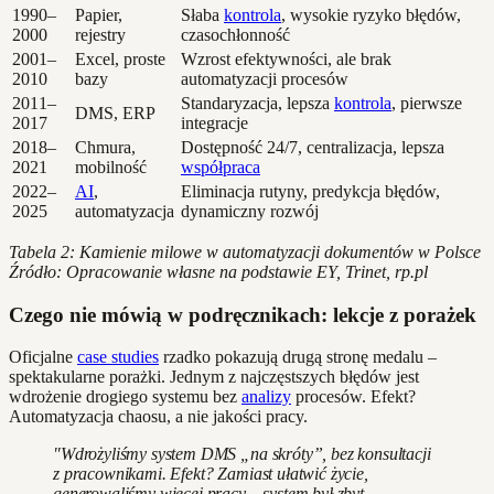
1990–
Papier,
Słaba
kontrola
, wysokie ryzyko błędów,
2000
rejestry
czasochłonność
2001–
Excel, proste
Wzrost efektywności, ale brak
2010
bazy
automatyzacji procesów
2011–
Standaryzacja, lepsza
kontrola
, pierwsze
DMS, ERP
2017
integracje
2018–
Chmura,
Dostępność 24/7, centralizacja, lepsza
2021
mobilność
współpraca
2022–
AI
,
Eliminacja rutyny, predykcja błędów,
2025
automatyzacja
dynamiczny rozwój
Tabela 2: Kamienie milowe w automatyzacji dokumentów w Polsce
Źródło: Opracowanie własne na podstawie EY, Trinet, rp.pl
Czego nie mówią w podręcznikach: lekcje z porażek
Oficjalne
case studies
rzadko pokazują drugą stronę medalu –
spektakularne porażki. Jednym z najczęstszych błędów jest
wdrożenie drogiego systemu bez
analizy
procesów. Efekt?
Automatyzacja chaosu, a nie jakości pracy.
"Wdrożyliśmy system DMS „na skróty”, bez konsultacji
z pracownikami. Efekt? Zamiast ułatwić życie,
generowaliśmy więcej pracy – system był zbyt