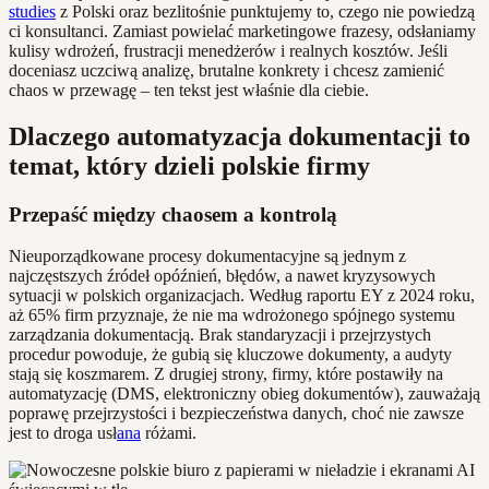
studies
z Polski oraz bezlitośnie punktujemy to, czego nie powiedzą
ci konsultanci. Zamiast powielać marketingowe frazesy, odsłaniamy
kulisy wdrożeń, frustracji menedżerów i realnych kosztów. Jeśli
doceniasz uczciwą analizę, brutalne konkrety i chcesz zamienić
chaos w przewagę – ten tekst jest właśnie dla ciebie.
Dlaczego automatyzacja dokumentacji to
temat, który dzieli polskie firmy
Przepaść między chaosem a kontrolą
Nieuporządkowane procesy dokumentacyjne są jednym z
najczęstszych źródeł opóźnień, błędów, a nawet kryzysowych
sytuacji w polskich organizacjach. Według raportu EY z 2024 roku,
aż 65% firm przyznaje, że nie ma wdrożonego spójnego systemu
zarządzania dokumentacją. Brak standaryzacji i przejrzystych
procedur powoduje, że gubią się kluczowe dokumenty, a audyty
stają się koszmarem. Z drugiej strony, firmy, które postawiły na
automatyzację (DMS, elektroniczny obieg dokumentów), zauważają
poprawę przejrzystości i bezpieczeństwa danych, choć nie zawsze
jest to droga usł
ana
różami.