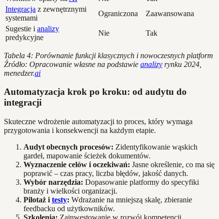
Integracja
z zewnętrznymi
Ograniczona
Zaawansowana
systemami
Sugestie i
analizy
Nie
Tak
predykcyjne
Tabela 4: Porównanie funkcji klasycznych i nowoczesnych platform
Źródło: Opracowanie własne na podstawie
analizy
rynku 2024,
menedzer.
ai
Automatyzacja krok po kroku: od audytu do
integracji
Skuteczne wdrożenie automatyzacji to proces, który wymaga
przygotowania i konsekwencji na każdym etapie.
Audyt obecnych procesów:
Zidentyfikowanie wąskich
gardeł, mapowanie ścieżek dokumentów.
Wyznaczenie celów i oczekiwań:
Jasne określenie, co ma się
poprawić – czas pracy, liczba błędów, jakość danych.
Wybór narzędzia:
Dopasowanie platformy do specyfiki
branży i wielkości organizacji.
Pilotaż i
testy
:
Wdrażanie na mniejszą skalę, zbieranie
feedbacku od użytkowników.
Szkolenia:
Zainwestowanie w rozwój kompetencji