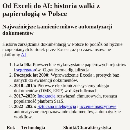
Od Exceli do AI: historia walki z
papierologią w Polsce
Najważniejsze kamienie milowe automatyzacji
dokumentów
Historia zarządzania dokumentacją w Polsce to podróż od ręcznie
uzupełnianych kartotek przez Excela, aż po zaawansowane
platformy
AI
.
Lata 90.:
Powszechne wykorzystanie papierowych rejestrów
i
segregator
ów. Ograniczona digitalizacja.
Początek lat 2000:
Wprowadzenie Excela i prostych baz
danych do ewidencji dokumentów.
2010–2015:
Pierwsze elektroniczne systemy obiegu
dokumentów (DMS, ERP) w dużych firmach.
2017–2020:
Integracja
rozwiązań chmurowych, rosnąca
popularność platform SaaS.
2022–2025:
Sztuczna inteligencja
i
uczenie maszynowe
,
automatyczne rozpoznawanie dokumentów, automatyczne
workflow.
Rok
Technologia
Skutki/Charakterystyka