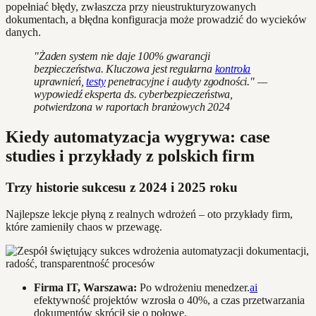
popełniać błędy, zwłaszcza przy nieustrukturyzowanych
dokumentach, a błędna konfiguracja może prowadzić do wycieków
danych.
"Żaden system nie daje 100% gwarancji
bezpieczeństwa. Kluczowa jest regularna
kontrola
uprawnień,
testy
penetracyjne i audyty zgodności." —
wypowiedź eksperta ds. cyberbezpieczeństwa,
potwierdzona w raportach branżowych 2024
Kiedy automatyzacja wygrywa: case
studies i przykłady z polskich firm
Trzy historie sukcesu z 2024 i 2025 roku
Najlepsze lekcje płyną z realnych wdrożeń – oto przykłady firm,
które zamieniły chaos w przewagę.
Firma IT, Warszawa:
Po wdrożeniu menedzer.
ai
efektywność projektów wzrosła o 40%, a czas przetwarzania
dokumentów skrócił się o połowę.