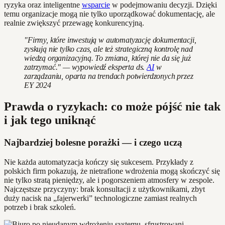
ryzyka oraz inteligentne
wsparcie
w podejmowaniu decyzji. Dzięki
temu organizacje mogą nie tylko uporządkować dokumentację, ale
realnie zwiększyć przewagę konkurencyjną.
"Firmy, które inwestują w automatyzację dokumentacji,
zyskują nie tylko czas, ale też strategiczną kontrolę nad
wiedzą organizacyjną. To zmiana, której nie da się już
zatrzymać." — wypowiedź eksperta ds.
AI
w
zarządzaniu, oparta na trendach potwierdzonych przez
EY 2024
Prawda o ryzykach: co może pójść nie tak
i jak tego uniknąć
Najbardziej bolesne porażki — i czego uczą
Nie każda automatyzacja kończy się sukcesem. Przykłady z
polskich firm pokazują, że nietrafione wdrożenia mogą skończyć się
nie tylko stratą pieniędzy, ale i pogorszeniem atmosfery w zespole.
Najczęstsze przyczyny: brak konsultacji z użytkownikami, zbyt
duży nacisk na „fajerwerki” technologiczne zamiast realnych
potrzeb i brak szkoleń.