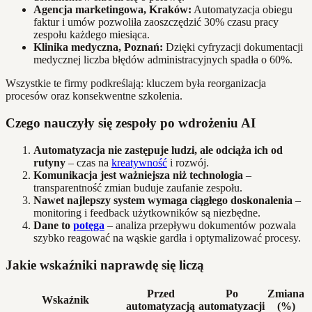
Agencja marketingowa, Kraków:
Automatyzacja obiegu
faktur i umów pozwoliła zaoszczędzić 30% czasu pracy
zespołu każdego miesiąca.
Klinika medyczna, Poznań:
Dzięki cyfryzacji dokumentacji
medycznej liczba błędów administracyjnych spadła o 60%.
Wszystkie te firmy podkreślają: kluczem była reorganizacja
procesów oraz konsekwentne szkolenia.
Czego nauczyły się zespoły po wdrożeniu AI
Automatyzacja nie zastępuje ludzi, ale odciąża ich od
rutyny
– czas na
kreatywność
i rozwój.
Komunikacja jest ważniejsza niż technologia
–
transparentność zmian buduje zaufanie zespołu.
Nawet najlepszy system wymaga ciągłego doskonalenia
–
monitoring i feedback użytkowników są niezbędne.
Dane to
potęga
– analiza przepływu dokumentów pozwala
szybko reagować na wąskie gardła i optymalizować procesy.
Jakie wskaźniki naprawdę się liczą
Przed
Po
Zmiana
Wskaźnik
automatyzacją
automatyzacji
(%)