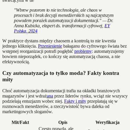
"Wbrew pozorom to nie technologia, ale chaos w
procesach i brak decyzji menedżerskich są najczęstszym
powodem porażek automatyzacji dokumentacji." — Dr.
Anna Kubicka, ekspert ds. transformacji cyfrowej,
EY
Polska, 2024
W praktyce dystans między chaosem a kontrolą to nie kwestia
jednego kliknięcia.
Przeniesienie
bałaganu do cyfrowego świata bez
wstępnej reorganizacji potrafi pogłębić
problemy
: automatyzujemy
bowiem nieporządek, co kończy się automatyzacją chaosu, a nie
efektywnością.
Czy automatyzacja to tylko moda? Fakty kontra
mity
Choć automatyzacja dokumentacji trafia na okładki branżowych
magazynów i jest wdraż
ana
przez liderów rynku, wciąż nie wszyscy
podzielają entuzjazm wobec niej.
Fakty i mity
przeplatają się w
rozmowach menedżerów, a rzeczywistość bywa daleka od
marketingowych sloganów.
Mit/Fakt
Opis
Weryfikacja
Często prawda, ale