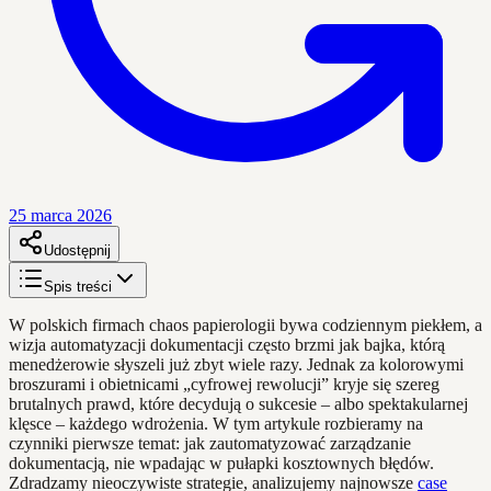
25 marca 2026
Udostępnij
Spis treści
W polskich firmach chaos papierologii bywa codziennym piekłem, a
wizja automatyzacji dokumentacji często brzmi jak bajka, którą
menedżerowie słyszeli już zbyt wiele razy. Jednak za kolorowymi
broszurami i obietnicami „cyfrowej rewolucji” kryje się szereg
brutalnych prawd, które decydują o sukcesie – albo spektakularnej
klęsce – każdego wdrożenia. W tym artykule rozbieramy na
czynniki pierwsze temat: jak zautomatyzować zarządzanie
dokumentacją, nie wpadając w pułapki kosztownych błędów.
Zdradzamy nieoczywiste strategie, analizujemy najnowsze
case