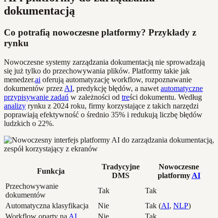
dokumentacją
Co potrafią nowoczesne platformy? Przykłady z
rynku
Nowoczesne systemy zarządzania dokumentacją nie sprowadzają
się już tylko do przechowywania plików. Platformy takie jak
menedzer.
ai
oferują automatyzację workflow, rozpoznawanie
dokumentów przez
AI
, predykcję błędów, a nawet
automatyczne
przypisywanie zadań
w zależności od
tre
ści dokumentu. Według
analizy
rynku z 2024 roku, firmy korzystające z takich narzędzi
poprawiają efektywność o średnio 35% i redukują liczbę błędów
ludzkich o 22%.
Tradycyjne
Nowoczesne
Funkcja
DMS
platformy
AI
Przechowywanie
Tak
Tak
dokumentów
Automatyczna klasyfikacja
Nie
Tak (
AI
,
NLP
)
Workflow oparty na
AI
Nie
Tak