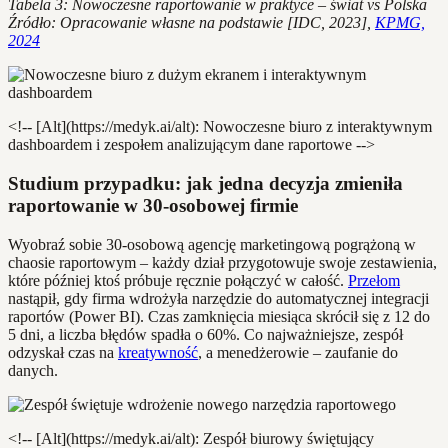
Tabela 3: Nowoczesne raportowanie w praktyce – świat vs Polska
Źródło: Opracowanie własne na podstawie [IDC, 2023],
KPMG,
2024
<!-- [Alt](https://medyk.ai/alt): Nowoczesne biuro z interaktywnym
dashboardem i zespołem analizującym dane raportowe -->
Studium przypadku: jak jedna decyzja zmieniła
raportowanie w 30-osobowej firmie
Wyobraź sobie 30-osobową agencję marketingową pogrążoną w
chaosie raportowym – każdy dział przygotowuje swoje zestawienia,
które później ktoś próbuje ręcznie połączyć w całość.
Przełom
nastąpił, gdy firma wdrożyła narzędzie do automatycznej integracji
raportów (Power BI). Czas zamknięcia miesiąca skrócił się z 12 do
5 dni, a liczba błędów spadła o 60%. Co najważniejsze, zespół
odzyskał czas na
kreatywność
, a menedżerowie – zaufanie do
danych.
<!-- [Alt](https://medyk.ai/alt): Zespół biurowy świętujący