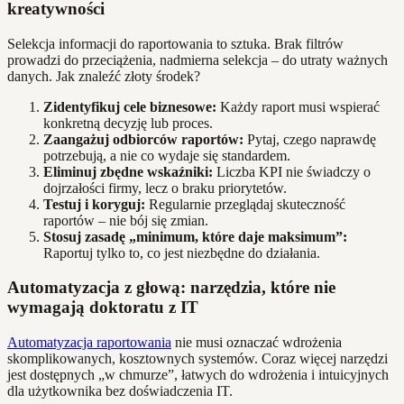
kreatywności
Selekcja informacji do raportowania to sztuka. Brak filtrów
prowadzi do przeciążenia, nadmierna selekcja – do utraty ważnych
danych. Jak znaleźć złoty środek?
Zidentyfikuj cele biznesowe:
Każdy raport musi wspierać
konkretną decyzję lub proces.
Zaangażuj odbiorców raportów:
Pytaj, czego naprawdę
potrzebują, a nie co wydaje się standardem.
Eliminuj zbędne wskaźniki:
Liczba KPI nie świadczy o
dojrzałości firmy, lecz o braku priorytetów.
Testuj i koryguj:
Regularnie przeglądaj skuteczność
raportów – nie bój się zmian.
Stosuj zasadę „minimum, które daje maksimum”:
Raportuj tylko to, co jest niezbędne do działania.
Automatyzacja z głową: narzędzia, które nie
wymagają doktoratu z IT
Automatyzacja raportowania
nie musi oznaczać wdrożenia
skomplikowanych, kosztownych systemów. Coraz więcej narzędzi
jest dostępnych „w chmurze”, łatwych do wdrożenia i intuicyjnych
dla użytkownika bez doświadczenia IT.