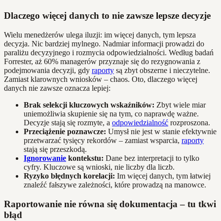
Dlaczego więcej danych to nie zawsze lepsze decyzje
Wielu menedżerów ulega iluzji: im więcej danych, tym lepsza
decyzja. Nic bardziej mylnego. Nadmiar informacji prowadzi do
paraliżu decyzyjnego i rozmycia odpowiedzialności. Według badań
Forrester, aż 60% managerów przyznaje się do rezygnowania z
podejmowania decyzji, gdy
raporty
są zbyt obszerne i nieczytelne.
Zamiast klarownych wniosków – chaos. Oto, dlaczego więcej
danych nie zawsze oznacza lepiej:
Brak selekcji kluczowych wskaźników:
Zbyt wiele miar
uniemożliwia skupienie się na tym, co naprawdę ważne.
Decyzje stają się rozmyte, a
odpowiedzialność
rozproszona.
Przeciążenie poznawcze:
Umysł nie jest w stanie efektywnie
przetwarzać tysięcy rekordów – zamiast wsparcia,
raporty
stają się przeszkodą.
Ignorowanie
kontekstu:
Dane bez interpretacji to tylko
cyfry. Kluczowe są wnioski, nie liczby dla liczb.
Ryzyko błędnych korelacji:
Im więcej danych, tym łatwiej
znaleźć fałszywe zależności, które prowadzą na manowce.
Raportowanie nie równa się dokumentacja – tu tkwi
błąd