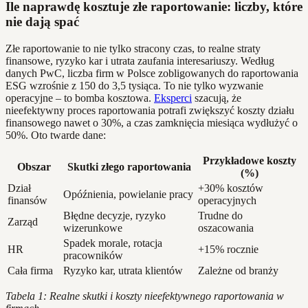
Ile naprawdę kosztuje złe raportowanie: liczby, które
nie dają spać
Złe raportowanie to nie tylko stracony czas, to realne straty
finansowe, ryzyko kar i utrata zaufania interesariuszy. Według
danych PwC, liczba firm w Polsce zobligowanych do raportowania
ESG wzrośnie z 150 do 3,5 tysiąca. To nie tylko wyzwanie
operacyjne – to bomba kosztowa.
Eksperci
szacują, że
nieefektywny proces raportowania potrafi zwiększyć koszty działu
finansowego nawet o 30%, a czas zamknięcia miesiąca wydłużyć o
50%. Oto twarde dane:
Przykładowe koszty
Obszar
Skutki złego raportowania
(%)
Dział
+30% kosztów
Opóźnienia, powielanie pracy
finansów
operacyjnych
Błędne decyzje, ryzyko
Trudne do
Zarząd
wizerunkowe
oszacowania
Spadek morale, rotacja
HR
+15% rocznie
pracowników
Cała firma
Ryzyko kar, utrata klientów
Zależne od branży
Tabela 1: Realne skutki i koszty nieefektywnego raportowania w