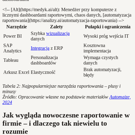
<!-- [Alt](https://medyk.ai/alt): Menedżer przy komputerze z
licznymi dashboardami raportowymi, chaos danych, [automatyzacja
raportowania](https://analizy.ai/automatyzacja-raportowania) -->
Narzędzie
Zalety
Pułapki i ograniczenia
Szybka
wizualizacja
Power BI
Wysoki próg wejścia IT
danych
SAP
Kosztowna
Integracja
z ERP
Analytics
implementacja
Personalizacja
Wymaga czystych
Tableau
dashboardów
danych
Brak automatyzacji,
Arkusz Excel
Elastyczność
błędy
Tabela 2: Najpopularniejsze narzędzia raportowania – plusy i
minusy
Źródło: Opracowanie własne na podstawie materiałów
Automaize,
2024
Jak wygląda nowoczesne raportowanie w
firmie – i dlaczego tak niewielu to
rozumie