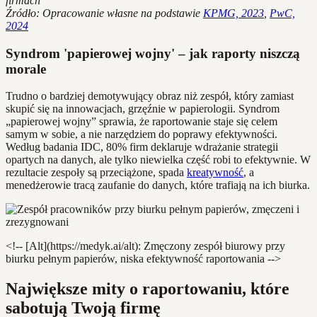
firmach
Źródło: Opracowanie własne na podstawie
KPMG, 2023
,
PwC,
2024
Syndrom 'papierowej wojny' – jak raporty niszczą
morale
Trudno o bardziej demotywujący obraz niż zespół, który zamiast
skupić się na innowacjach, grzęźnie w papierologii. Syndrom
„papierowej wojny” sprawia, że raportowanie staje się celem
samym w sobie, a nie narzędziem do poprawy efektywności.
Według badania IDC, 80% firm deklaruje wdrażanie strategii
opartych na danych, ale tylko niewielka część robi to efektywnie. W
rezultacie zespoły są przeciążone, spada
kreatywność
, a
menedżerowie tracą zaufanie do danych, które trafiają na ich biurka.
<!-- [Alt](https://medyk.ai/alt): Zmęczony zespół biurowy przy
biurku pełnym papierów, niska efektywność raportowania -->
Największe mity o raportowaniu, które
sabotują Twoją firmę