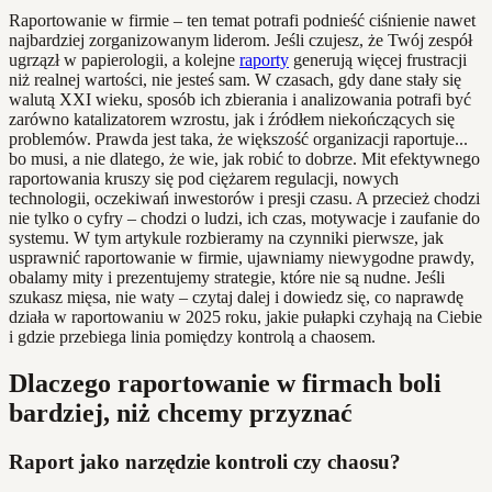
Raportowanie w firmie – ten temat potrafi podnieść ciśnienie nawet
najbardziej zorganizowanym liderom. Jeśli czujesz, że Twój zespół
ugrzązł w papierologii, a kolejne
raporty
generują więcej frustracji
niż realnej wartości, nie jesteś sam. W czasach, gdy dane stały się
walutą XXI wieku, sposób ich zbierania i analizowania potrafi być
zarówno katalizatorem wzrostu, jak i źródłem niekończących się
problemów. Prawda jest taka, że większość organizacji raportuje...
bo musi, a nie dlatego, że wie, jak robić to dobrze. Mit efektywnego
raportowania kruszy się pod ciężarem regulacji, nowych
technologii, oczekiwań inwestorów i presji czasu. A przecież chodzi
nie tylko o cyfry – chodzi o ludzi, ich czas, motywacje i zaufanie do
systemu. W tym artykule rozbieramy na czynniki pierwsze, jak
usprawnić raportowanie w firmie, ujawniamy niewygodne prawdy,
obalamy mity i prezentujemy strategie, które nie są nudne. Jeśli
szukasz mięsa, nie waty – czytaj dalej i dowiedz się, co naprawdę
działa w raportowaniu w 2025 roku, jakie pułapki czyhają na Ciebie
i gdzie przebiega linia pomiędzy kontrolą a chaosem.
Dlaczego raportowanie w firmach boli
bardziej, niż chcemy przyznać
Raport jako narzędzie kontroli czy chaosu?