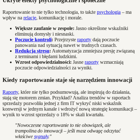
Ukryte efekty psychologiczne i społeczne
Raportowanie to nie tylko technologia, to także
psychologia
– ma
wpływ na
relacje
, komunikację i morale.
Większe zaufanie w zespole:
Jasno określone wskaźniki
eliminują domysły i niesnaski.
Poczucie kontroli
:
Przejrzyste
raporty
dają poczucie
panowania nad sytuacją nawet w trudnych czasach.
Redukcja stresu
:
Automatyzacja zmniejsza presję związaną
z terminami i błędami ludzkimi.
Wzrost odpowiedzialności:
Jasne
raporty
wzmacniają
poczucie odpowiedzialności za wyniki.
Kiedy raportowanie staje się narzędziem innowacji
Raporty
, które nie tylko podsumowują, ale inspirują do działania,
stają się motorem zmian. Przykład? Analiza trendów w raportach
sprzedaży pozwoliła jednej z firm IT wykryć niski wskaźnik
konwersji w jednym kanale i wdrożyć nową strategię komunikacji –
wynik to wzrost sprzedaży o 18% w skali kwartału.
"Nowoczesne raportowanie to nie obowiązek, ale
trampolina do innowacji – jeśli masz odwagę odczytać
właściwe
sygnały
."