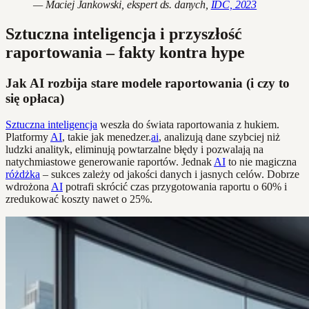
— Maciej Jankowski, ekspert ds. danych,
IDC, 2023
Sztuczna inteligencja i przyszłość
raportowania – fakty kontra hype
Jak AI rozbija stare modele raportowania (i czy to
się opłaca)
Sztuczna inteligencja
weszła do świata raportowania z hukiem.
Platformy
AI
, takie jak menedzer.
ai
, analizują dane szybciej niż
ludzki analityk, eliminują powtarzalne błędy i pozwalają na
natychmiastowe generowanie raportów. Jednak
AI
to nie magiczna
różdżka
– sukces zależy od jakości danych i jasnych celów. Dobrze
wdrożona
AI
potrafi skrócić czas przygotowania raportu o 60% i
zredukować koszty nawet o 25%.