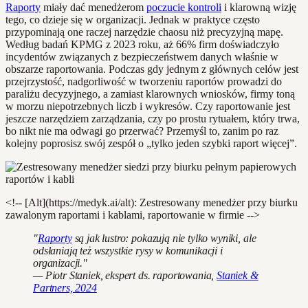
Raporty
miały dać menedżerom
poczucie kontroli
i klarowną wizję
tego, co dzieje się w organizacji. Jednak w praktyce często
przypominają one raczej narzędzie chaosu niż precyzyjną mapę.
Według badań KPMG z 2023 roku, aż 66% firm doświadczyło
incydentów związanych z bezpieczeństwem danych właśnie w
obszarze raportowania. Podczas gdy jednym z głównych celów jest
przejrzystość, nadgorliwość w tworzeniu raportów prowadzi do
paraliżu decyzyjnego, a zamiast klarownych wniosków, firmy toną
w morzu niepotrzebnych liczb i wykresów. Czy raportowanie jest
jeszcze narzędziem zarządzania, czy po prostu rytuałem, który trwa,
bo nikt nie ma odwagi go przerwać? Przemyśl to, zanim po raz
kolejny poprosisz swój zespół o „tylko jeden szybki raport więcej”.
<!-- [Alt](https://medyk.ai/alt): Zestresowany menedżer przy biurku
zawalonym raportami i kablami, raportowanie w firmie -->
"
Raporty
są jak lustro: pokazują nie tylko wyniki, ale
odsłaniają też wszystkie rysy w komunikacji i
organizacji."
— Piotr Staniek, ekspert ds. raportowania,
Staniek &
Partners, 2024