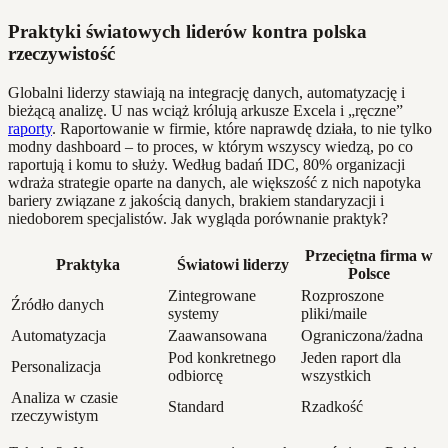
Praktyki światowych liderów kontra polska
rzeczywistość
Globalni liderzy stawiają na integrację danych, automatyzację i
bieżącą analizę. U nas wciąż królują arkusze Excela i „ręczne”
raporty
. Raportowanie w firmie, które naprawdę działa, to nie tylko
modny dashboard – to proces, w którym wszyscy wiedzą, po co
raportują i komu to służy. Według badań IDC, 80% organizacji
wdraża strategie oparte na danych, ale większość z nich napotyka
bariery związane z jakością danych, brakiem standaryzacji i
niedoborem specjalistów. Jak wygląda porównanie praktyk?
Przeciętna firma w
Praktyka
Światowi liderzy
Polsce
Zintegrowane
Rozproszone
Źródło danych
systemy
pliki/maile
Automatyzacja
Zaawansowana
Ograniczona/żadna
Pod konkretnego
Jeden raport dla
Personalizacja
odbiorcę
wszystkich
Analiza w czasie
Standard
Rzadkość
rzeczywistym