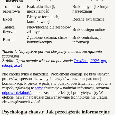
klasyczna
To-do lista
Brak aktualizacji,
Brak integracji z innymi
papierowa
nieczytelność
narzędziami
Błędy w formułach,
Excel
Ręczne aktualizacje
konflikt wersji
Tablica
Niewidoczna dla zespołów
Brak dostępu online
fizyczna
zdalnych
Zgubione zadania, chaos
Brak centralizacji
E-mail
komunikacyjny
informacji
Tabela 1: Najczęstsze porażki klasycznych metod zarządzania
zadaniami
Źródło: Opracowanie własne na podstawie
TaskBeat, 2024
,
mg-
edu.pl, 2024
Nie chodzi tylko o narzędzia. Problemem okazuje się brak jasnych
procesów, spersonalizowanych nawyków oraz transparentnej
komunikacji. Projekty wpadają w pułapki powtarzalnych błędów, a
zespoły zgłaszają te
same
frustracje – nadmiar informacji, rozmyta
odpowiedzialność
, brak czasu na refleksję i priorytetyzację. W
efekcie, nawet najbardziej zaawansowane technologie nie uratują
źle zarządzanych zadań.
Psychologia chaosu: Jak przeciążenie informacyjne