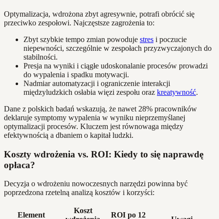
Optymalizacja, wdrożona zbyt agresywnie, potrafi obrócić się
przeciwko zespołowi. Najczęstsze zagrożenia to:
Zbyt szybkie tempo zmian powoduje
stres
i poczucie
niepewności, szczególnie w zespołach przyzwyczajonych do
stabilności.
Presja na wyniki i ciągłe udoskonalanie procesów prowadzi
do wypalenia i spadku motywacji.
Nadmiar automatyzacji i ograniczenie interakcji
międzyludzkich osłabia więzi zespołu oraz
kreatywność
.
Dane z polskich badań wskazują, że nawet 28% pracowników
deklaruje symptomy wypalenia w wyniku nieprzemyślanej
optymalizacji procesów. Kluczem jest równowaga między
efektywnością a dbaniem o kapitał ludzki.
Koszty wdrożenia vs. ROI: Kiedy to się naprawdę
opłaca?
Decyzja o wdrożeniu nowoczesnych narzędzi powinna być
poprzedzona rzetelną analizą kosztów i korzyści:
Koszt
Element
ROI po 12