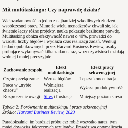
Mit multitaskingu: Czy naprawdę działa?
Wielozadaniowość to jedno z najbardziej szkodliwych złudzeń
współczesnej pracy. Mimo że wielu menedżerów chwali się, jak
świetnie łączy różne projekty, nauka pokazuje bezlitosną prawdę.
Multitasking obniża efektywność nawet o 40%, prowadzi do
wzrostu liczby błędów i wydłuża czas realizacji zadań. Według
badań opublikowanych przez Harvard Business Review, osoby
próbujące wykonywać kilka zadań naraz, w rzeczywistości działają
wolniej i mniej precyzyjnie.
Efekt
Efekt pracy
Zachowanie zespołu
multitaskingu
sekwencyjnej
Częste przełączanie
Wzrost błędów
Lepsza koncentracja
Praca w „trybie
Wolniejsza
Wyższa produktywność
chaosu”
realizacja
Rozproszenie uwagi
Stres
i frustracja
Mniejszy poziom stresu
Tabela 2: Porównanie multitaskingu i pracy sekwencyjnej
Źródło:
Harvard Business Review, 2023
Paradoksalnie, im bardziej próbujesz robić wszystko naraz, tym
mniej dowozisz faktycznych rezultatów. Prawdziwa optymalizacja