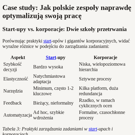
Case study: Jak polskie zespoły naprawdę
optymalizują swoją pracę
Start-upy vs. korporacje: Dwie szkoły przetrwania
Porównując praktyki
start
-upów i gigantów korporacyjnych, widać
wyraźne różnice w podejściu do zarządzania zadaniami:
Aspekt
Start
-upy
Korporacje
Szybkość
Niska, wielopoziomowa
Bardzo wysoka
decyzji
hierarchia
Natychmiastowa
Elastyczność
Sztywne procesy
adaptacja
Minimum, często 1-2
Kilka platform, duża
Narzędzia
kluczowe
redundancja
Rzadko, w ramach
Feedback
Bieżący, nieformalny
cyklicznych ocen
Ad hoc, szybkie
Formalne, czasochłonne
Automatyzacja
wdrożenia
procesy
Tabela 3: Praktyki zarządzania zadaniami w
start
-upach i
korporacjach