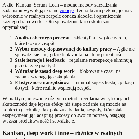
Agile, Kanban, Scrum, Lean – modne metody zarządzania
zadaniami wywołują skrajne
emocje
. Teoria brzmi pięknie, jednak
wdrożenie w realnym zespole obnaża słabości i ograniczenia
każdego frameworka. Oto sprawdzone kroki skutecznej
optymalizacji:
Analiza obecnego procesu
– zidentyfikuj wąskie gardła,
które blokują zespół.
Wybór metody dopasowanej do kultury pracy
– Agile nie
sprawdzi się tam, gdzie brak zaufania i transparentności.
Stałe iteracje i feedback
– regularne retrospekcje eliminują
przestarzałe praktyki.
Wdrażanie zasad deep work
– blokowanie czasu na
zadania wymagające skupienia.
Elastyczność narzędziowa
– minimalizujesz liczbę aplikacji
do tych, które realnie wspierają zespół.
W praktyce, mieszanie różnych metod i regularna weryfikacja ich
skuteczności daje lepsze efekty niż ślepe oddanie się modzie na
konkretną technikę. Jak pokazują badania, zespoły, które stale
eksperymentują i adaptują procesy do swoich potrzeb, osiągają
wyższą produktywność i satysfakcję.
Kanban, deep work i inne – różnice w realnych