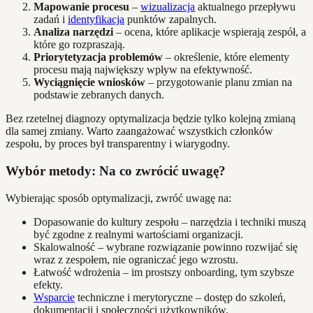
Mapowanie procesu
–
wizualizacja
aktualnego przepływu
zadań i
identyfikacja
punktów zapalnych.
Analiza narzędzi
– ocena, które aplikacje wspierają zespół, a
które go rozpraszają.
Priorytetyzacja problemów
– określenie, które elementy
procesu mają największy wpływ na efektywność.
Wyciągnięcie wniosków
– przygotowanie planu zmian na
podstawie zebranych danych.
Bez rzetelnej diagnozy optymalizacja będzie tylko kolejną zmianą
dla samej zmiany. Warto zaangażować wszystkich członków
zespołu, by proces był transparentny i wiarygodny.
Wybór metody: Na co zwrócić uwagę?
Wybierając sposób optymalizacji, zwróć uwagę na:
Dopasowanie do kultury zespołu – narzędzia i techniki muszą
być zgodne z realnymi wartościami organizacji.
Skalowalność – wybrane rozwiązanie powinno rozwijać się
wraz z zespołem, nie ograniczać jego wzrostu.
Łatwość wdrożenia – im prostszy onboarding, tym szybsze
efekty.
Wsparcie
techniczne i merytoryczne – dostęp do szkoleń,
dokumentacji i społeczności użytkowników.