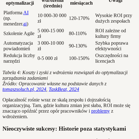
wdrożenia
Uwagi
optymalizacji
miesiącach
(średnio)
Platforma
AI
10 000-30 000
Wysokie ROI przy
(np.
120-170%
zł
dużych zespołach
menedzer.
ai
)
5 000-15 000
ROI zależne od
Szkolenie Agile
80-110%
zł
kultury firmy
Automatyzacja
3 000-10 000
Szybka poprawa
90-130%
powiadomień
zł
efektywności
Redukcja liczby
Oszczędności na
0-5 000 zł
100-150%
narzędzi
licencjach
Tabela 4: Koszty i zyski z wdrożenia rozwiązań do optymalizacji
zarządzania zadaniami
Źródło: Opracowanie własne na podstawie danych z
tomaszsoluch.pl, 2024
,
TaskBeat, 2024
Opłacalność rośnie wraz ze skalą zespołu i dojrzałością
organizacyjną. Tam, gdzie kultura zmian jest słaba, ROI może się
znacząco opóźnić przez opór pracowników i
problemy
z
wdrożeniem.
Nieoczywiste sukcesy: Historie poza statystykami