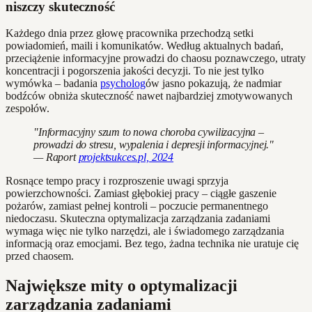
niszczy skuteczność
Każdego dnia przez głowę pracownika przechodzą setki
powiadomień, maili i komunikatów. Według aktualnych badań,
przeciążenie informacyjne prowadzi do chaosu poznawczego, utraty
koncentracji i pogorszenia jakości decyzji. To nie jest tylko
wymówka – badania
psycholog
ów jasno pokazują, że nadmiar
bodźców obniża skuteczność nawet najbardziej zmotywowanych
zespołów.
"Informacyjny szum to nowa choroba cywilizacyjna –
prowadzi do stresu, wypalenia i depresji informacyjnej."
— Raport
projektsukces.pl, 2024
Rosnące tempo pracy i rozproszenie uwagi sprzyja
powierzchowności. Zamiast głębokiej pracy – ciągłe gaszenie
pożarów, zamiast pełnej kontroli – poczucie permanentnego
niedoczasu. Skuteczna optymalizacja zarządzania zadaniami
wymaga więc nie tylko narzędzi, ale i świadomego zarządzania
informacją oraz emocjami. Bez tego, żadna technika nie uratuje cię
przed chaosem.
Największe mity o optymalizacji
zarządzania zadaniami