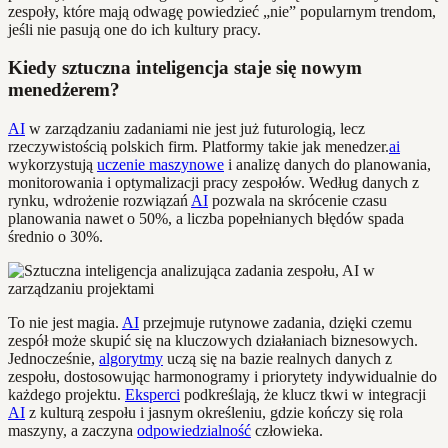
zespoły, które mają odwagę powiedzieć „nie” popularnym trendom,
jeśli nie pasują one do ich kultury pracy.
Kiedy sztuczna inteligencja staje się nowym
menedżerem?
AI
w zarządzaniu zadaniami nie jest już futurologią, lecz
rzeczywistością polskich firm. Platformy takie jak menedzer.
ai
wykorzystują
uczenie maszynowe
i analizę danych do planowania,
monitorowania i optymalizacji pracy zespołów. Według danych z
rynku, wdrożenie rozwiązań
AI
pozwala na skrócenie czasu
planowania nawet o 50%, a liczba popełnianych błędów spada
średnio o 30%.
To nie jest magia.
AI
przejmuje rutynowe zadania, dzięki czemu
zespół może skupić się na kluczowych działaniach biznesowych.
Jednocześnie,
algorytmy
uczą się na bazie realnych danych z
zespołu, dostosowując harmonogramy i priorytety indywidualnie do
każdego projektu.
Eksperci
podkreślają, że klucz tkwi w integracji
AI
z kulturą zespołu i jasnym określeniu, gdzie kończy się rola
maszyny, a zaczyna
odpowiedzialność
człowieka.