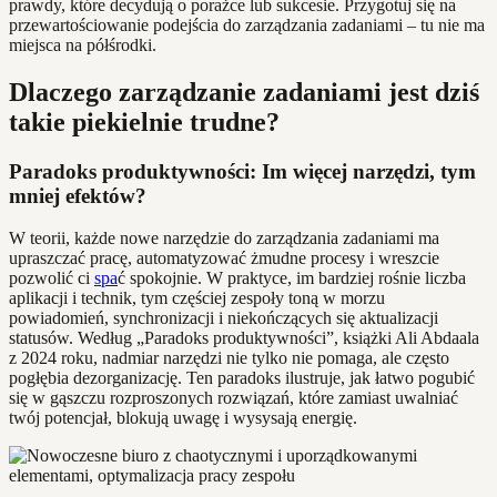
prawdy, które decydują o porażce lub sukcesie. Przygotuj się na
przewartościowanie podejścia do zarządzania zadaniami – tu nie ma
miejsca na półśrodki.
Dlaczego zarządzanie zadaniami jest dziś
takie piekielnie trudne?
Paradoks produktywności: Im więcej narzędzi, tym
mniej efektów?
W teorii, każde nowe narzędzie do zarządzania zadaniami ma
upraszczać pracę, automatyzować żmudne procesy i wreszcie
pozwolić ci
spa
ć spokojnie. W praktyce, im bardziej rośnie liczba
aplikacji i technik, tym częściej zespoły toną w morzu
powiadomień, synchronizacji i niekończących się aktualizacji
statusów. Według „Paradoks produktywności”, książki Ali Abdaala
z 2024 roku, nadmiar narzędzi nie tylko nie pomaga, ale często
pogłębia dezorganizację. Ten paradoks ilustruje, jak łatwo pogubić
się w gąszczu rozproszonych rozwiązań, które zamiast uwalniać
twój potencjał, blokują uwagę i wysysają energię.