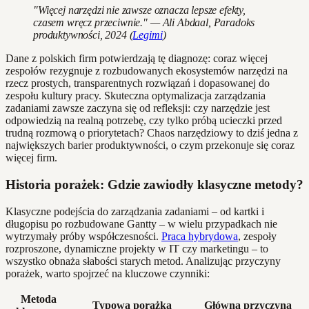
"Więcej narzędzi nie zawsze oznacza lepsze efekty,
czasem wręcz przeciwnie." — Ali Abdaal, Paradoks
produktywności, 2024 (
Legimi
)
Dane z polskich firm potwierdzają tę diagnozę: coraz więcej
zespołów rezygnuje z rozbudowanych ekosystemów narzędzi na
rzecz prostych, transparentnych rozwiązań i dopasowanej do
zespołu kultury pracy. Skuteczna optymalizacja zarządzania
zadaniami zawsze zaczyna się od refleksji: czy narzędzie jest
odpowiedzią na realną potrzebę, czy tylko próbą ucieczki przed
trudną rozmową o priorytetach? Chaos narzędziowy to dziś jedna z
największych barier produktywności, o czym przekonuje się coraz
więcej firm.
Historia porażek: Gdzie zawiodły klasyczne metody?
Klasyczne podejścia do zarządzania zadaniami – od kartki i
długopisu po rozbudowane Gantty – w wielu przypadkach nie
wytrzymały próby współczesności.
Praca hybrydowa
, zespoły
rozproszone, dynamiczne projekty w IT czy marketingu – to
wszystko obnaża słabości starych metod. Analizując przyczyny
porażek, warto spojrzeć na kluczowe czynniki:
Metoda
Typowa porażka
Główna przyczyna