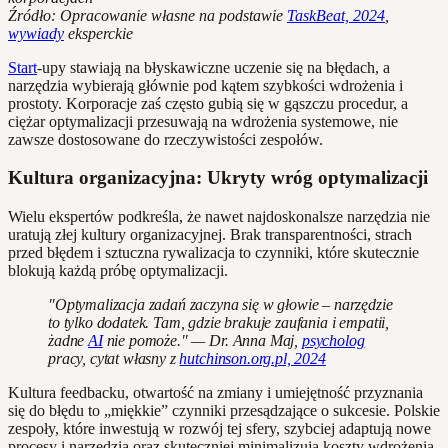
Źródło: Opracowanie własne na podstawie
TaskBeat, 2024
,
wywiady
eksperckie
Start
-upy stawiają na błyskawiczne uczenie się na błędach, a
narzędzia wybierają głównie pod kątem szybkości wdrożenia i
prostoty. Korporacje zaś często gubią się w gąszczu procedur, a
ciężar optymalizacji przesuwają na wdrożenia systemowe, nie
zawsze dostosowane do rzeczywistości zespołów.
Kultura organizacyjna: Ukryty wróg optymalizacji
Wielu ekspertów podkreśla, że nawet najdoskonalsze narzędzia nie
uratują złej kultury organizacyjnej. Brak transparentności, strach
przed błędem i sztuczna rywalizacja to czynniki, które skutecznie
blokują każdą próbę optymalizacji.
"Optymalizacja zadań zaczyna się w głowie – narzędzie
to tylko dodatek. Tam, gdzie brakuje zaufania i empatii,
żadne
AI
nie pomoże." — Dr. Anna Maj,
psycholog
pracy, cytat własny z
hutchinson.org.pl, 2024
Kultura feedbacku, otwartość na zmiany i umiejętność przyznania
się do błędu to „miękkie” czynniki przesądzające o sukcesie. Polskie
zespoły, które inwestują w rozwój tej sfery, szybciej adaptują nowe
procesy i narzędzia oraz skuteczniej minimalizują koszty wdrożenia.